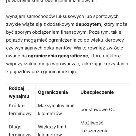
⁣poważnymi konsekwencjami finansowymi.
wynajem samochodów luksusowych lub sportowych
zwykle wiąże się z dodatkowym⁣
depozytem
, który może
⁤być sporym⁢ obciążeniem finansowym. Poza tym, takie
pojazdy mogą mieć ograniczenia‌ co do ⁣wieku kierowcy⁢
czy wymaganych dokumentów. Warto również ⁢zwrócić
uwagę na
ograniczenia geograficzne
, ⁣które niektóre
⁢wypożyczalnie⁢ mogą⁤ wprowadzać,⁢ zakazując korzystania
z pojazdów poza ‌granicami‍ kraju.
Rodzaj⁢
Ograniczenia
Ubezpieczenie
wynajmu
Krótko-
Maksymalny limit
podstawowe OC
terminowy
kilometrów
Możliwość
Długo-
Większy ​limit
rozszerzenia
terminowy
kilometrów