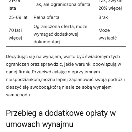
21-24
Tak, zwykle
Tak, ale ograniczona​ oferta
lata
20% więcej
25-69 lat
Pełna oferta
Brak
Ograniczona oferta, może
70 lat i
Może
wymagać dodatkowej
więcej
wystąpić
dokumentacji
Decydując się na wynajem, warto być świadomym⁣ tych
ograniczeń oraz ⁤sprawdzić, jakie warunki⁢ obowiązują w
danej firmie.Przeciwdziałając nieprzyjemnym
niespodziankom,można lepiej zaplanować swoją podróż i
cieszyć się swobodą,którą niesie ze sobą wynajem
samochodu.
Przebieg a dodatkowe opłaty w
umowach ‍wynajmu