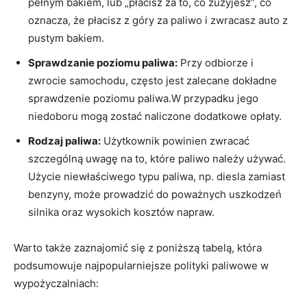
pełnym bakiem, lub „płacisz ‍za to, co zużyjesz”, co‌
oznacza, że płacisz ⁣z góry za paliwo ⁢i⁢ zwracasz auto z⁣
pustym ⁢bakiem.
Sprawdzanie poziomu​ paliwa:
Przy odbiorze i
zwrocie ‌samochodu, często‍ jest zalecane dokładne‍
sprawdzenie poziomu paliwa.W przypadku jego
niedoboru mogą zostać naliczone dodatkowe opłaty.
Rodzaj paliwa:
Użytkownik ‍powinien zwracać
⁣szczególną uwagę na‌ to, które paliwo należy używać.
Użycie niewłaściwego typu paliwa, np. ‍diesla zamiast⁤
benzyny, może prowadzić do‌ poważnych uszkodzeń‌
silnika oraz wysokich kosztów napraw.
Warto także zaznajomić się ⁢z⁤ poniższą tabelą, która
podsumowuje najpopularniejsze polityki‌ paliwowe w
wypożyczalniach: