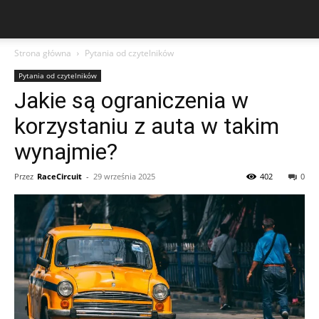
Strona główna
Pytania od czytelników
Pytania od czytelników
Jakie są ograniczenia w
korzystaniu z auta w takim
wynajmie?
Przez
RaceCircuit
-
29 września 2025
402
0