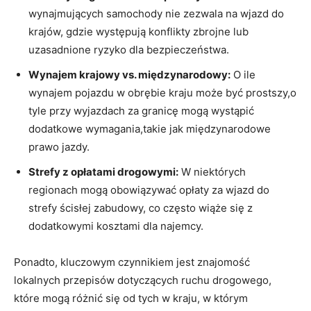
wynajmujących samochody ‍nie⁢ zezwala na wjazd do
⁣krajów, ⁢gdzie‍ występują konflikty‌ zbrojne ‍lub
⁣uzasadnione ryzyko dla bezpieczeństwa.
Wynajem krajowy vs. międzynarodowy:
O ile
wynajem pojazdu ‌w obrębie⁤ kraju‍ może‌ być prostszy,o‌
tyle ‍przy wyjazdach za granicę mogą⁢ wystąpić​
dodatkowe wymagania,takie jak międzynarodowe
prawo jazdy.
Strefy ‌z ⁤opłatami drogowymi:
⁤W niektórych
regionach ⁤mogą‌ obowiązywać​ opłaty⁢ za wjazd do
strefy ścisłej zabudowy, co często​ wiąże się z
‍dodatkowymi⁢ kosztami dla ‍najemcy.
Ponadto,⁣ kluczowym‍ czynnikiem jest⁣ znajomość
lokalnych przepisów dotyczących ruchu drogowego,⁣
które‍ mogą różnić się od tych w⁤ kraju, w ​którym