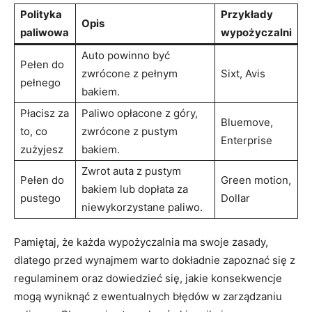
Polityka
Przykłady
Opis
⁢paliwowa
wypożyczalni
Auto powinno być
Pełen do
⁢zwrócone z pełnym
Sixt, Avis
pełnego
bakiem.
Płacisz za
Paliwo⁤ opłacone z⁣ góry,⁣
Bluemove,
to,‌ co
zwrócone‌ z pustym
Enterprise
zużyjesz
bakiem.
Zwrot​ auta z pustym ​
Pełen ‌do
Green motion,
bakiem lub dopłata za
pustego
Dollar
niewykorzystane​ paliwo.
Pamiętaj, że każda wypożyczalnia ma swoje ⁢zasady,
dlatego ⁢przed wynajmem warto dokładnie zapoznać się z
regulaminem oraz ‌dowiedzieć ⁤się, jakie konsekwencje
mogą ⁤wyniknąć z ewentualnych ‍błędów ‌w zarządzaniu ​