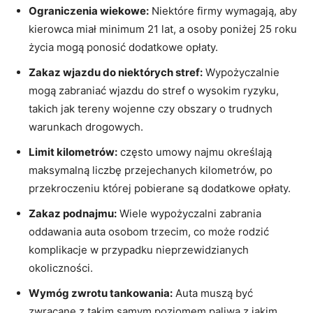
Ograniczenia wiekowe:
Niektóre​ firmy wymagają, ‍aby
kierowca miał minimum 21 lat,⁢ a osoby poniżej ⁤25⁢ roku
życia mogą‌ ponosić dodatkowe opłaty.
Zakaz​ wjazdu​ do niektórych stref:
Wypożyczalnie
mogą zabraniać wjazdu do stref o wysokim⁤ ryzyku,
takich jak ⁣tereny wojenne czy obszary o‍ trudnych
warunkach drogowych.
Limit kilometrów:
często umowy najmu ⁣określają‌
maksymalną liczbę⁢ przejechanych kilometrów, po
przekroczeniu⁣ której pobierane są dodatkowe opłaty.
Zakaz podnajmu:
Wiele wypożyczalni zabrania
oddawania ​auta osobom‍ trzecim, co może rodzić
komplikacje w ‌przypadku nieprzewidzianych
okoliczności.
Wymóg ⁣zwrotu⁣ tankowania:
Auta muszą być
zwracane z takim samym poziomem paliwa,z ⁢jakim