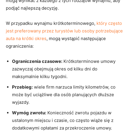
mogą⁣ wynikać z każdego z ‍tych ​rodzajów wynajmu, aby
podjąć ⁣najlepszą decyzję.
W ⁣przypadku⁣ wynajmu krótkoterminowego, ‍
który często
jest​ preferowany⁤ przez turystów lub osoby potrzebujące
auta na⁤ krótki ‍okres
, mogą wystąpić następujące
ograniczenia:
Ograniczenia czasowe:
Krótkoterminowe ‍umowy
zazwyczaj⁤ obejmują okres⁤ od kilku⁤ dni do
maksymalnie ‍kilku tygodni.
Przebieg:
wiele ​firm narzuca limity kilometrów, co
może być uciążliwe dla osób ‍planujących dłuższe
wyjazdy.
Wymóg zwrotu:
Konieczność ⁣zwrotu pojazdu‍ w
ustalonym miejscu i‌ czasie, co ‍często ​wiąże się z
dodatkowymi opłatami za przekroczenie‍ umowy.