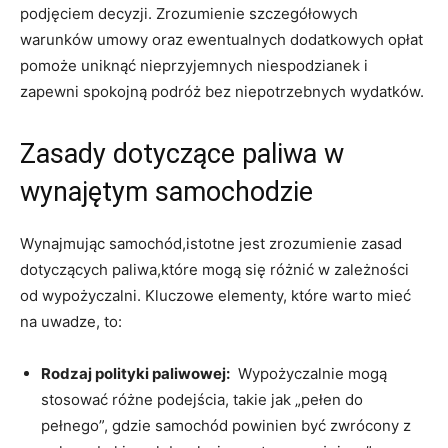
podjęciem decyzji. ‍Zrozumienie‌ szczegółowych‌
warunków ‌umowy oraz ewentualnych dodatkowych ⁤opłat
pomoże uniknąć nieprzyjemnych niespodzianek i
zapewni spokojną podróż bez ‌niepotrzebnych ‌wydatków.
Zasady⁣ dotyczące paliwa w‍
wynajętym samochodzie
Wynajmując⁢ samochód,istotne jest ⁢zrozumienie zasad⁣
dotyczących paliwa,które mogą się⁤ różnić ‍w zależności
od⁤ wypożyczalni. Kluczowe elementy, które warto mieć
na uwadze, to:
Rodzaj ‍polityki paliwowej:
‌ Wypożyczalnie mogą​
stosować różne podejścia, takie jak „pełen do
pełnego”, gdzie samochód⁣ powinien być zwrócony‌ z