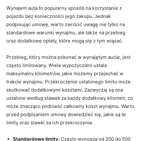
Wynajem auta to popularny‌ sposób na korzystanie z⁢
pojazdu bez ‌konieczności jego zakupu. Jednak‌
podpisując⁤ umowę, warto⁢ zwrócić uwagę nie tylko na
standardowe warunki wynajmu, ale także na przebieg
oraz dodatkowe ‌opłaty, które mogą się ‍z tym wiązać.
Przebieg,⁣ który można pokonać w‌ wynajętym aucie, jest
często limitowany. Wiele wypożyczalni⁣ ustala
‍maksymalny kilometrów,‍ jakie możemy przejechać‌ w
trakcie wynajmu.⁢ Przekroczenie ustalonego ‍limitu może
skutkować dodatkowymi kosztami. Zazwyczaj są one
⁤ustalone według stawek‌ za każdy​ dodatkowy kilometr, co
może znacząco‌ podnieść całkowity koszt wynajmu. Warto​
przed ​podpisaniem umowy dowiedzieć się, jakie‍ są te
limity oraz stawki za‍ ich przekroczenie.
Standardowe limity:
Często wynoszą ⁤od 200 do 500⁤