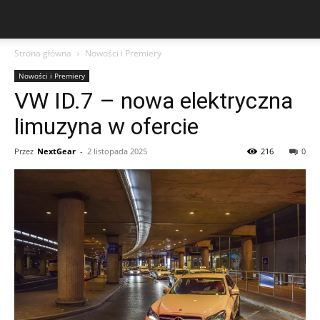
Strona główna
Nowości i Premiery
Nowości i Premiery
VW ID.7 – nowa elektryczna
limuzyna w ofercie
Przez
NextGear
-
2 listopada 2025
216
0