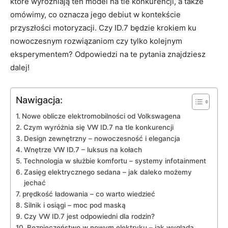
które wyróżniają ten model na tle konkurencji, a także
omówimy, co oznacza jego debiut w kontekście
przyszłości motoryzacji. Czy ID.7 będzie krokiem ku
nowoczesnym rozwiązaniom czy tylko kolejnym
eksperymentem? Odpowiedzi na te pytania znajdziesz
dalej!
Nawigacja:
Nowe oblicze elektromobilności od Volkswagena
Czym wyróżnia się VW ID.7 na tle konkurencji
Design zewnętrzny – nowoczesność i elegancja
Wnętrze VW ID.7 – luksus na kołach
Technologia w służbie komfortu – systemy infotainment
Zasięg elektrycznego sedana – jak daleko możemy
jechać
prędkość ładowania – co warto wiedzieć
Silnik i osiągi – moc pod maską
Czy VW ID.7 jest odpowiedni dla rodzin?
Bezpieczeństwo w nowym elektryku – jak wygląda