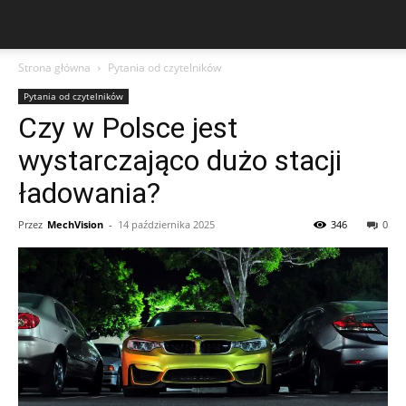
Strona główna
Pytania od czytelników
Pytania od czytelników
Czy w Polsce jest
wystarczająco dużo stacji
ładowania?
Przez
MechVision
-
14 października 2025
346
0