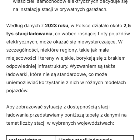
właścicieli⁤ samochodów elektrycznych​ decyduje się
na ‌instalację stacji w ⁣prywatnych garażach.
Według danych ⁤z
2023 roku
, w Polsce działało około
2,5
tys. stacji ładowania
, co wobec⁤ rosnącej floty pojazdów
elektrycznych, ⁢może okazać się niewystarczające. W‍
szczególności, niektóre regiony, takie jak małe
miejscowości i tereny wiejskie, borykają ‌się ⁣z brakiem
odpowiedniej infrastruktury. Wyzwaniem⁢ są także‍
ładowarki, które nie są standardowe,⁢ co może
uniemożliwiać korzystanie z nich ​w różnych modelach
pojazdów.
Aby zobrazować sytuację​ z dostępnością stacji
ładowania,przedstawiamy poniższą tabelę z danymi na
temat liczby stacji⁣ w wybranych województwach: