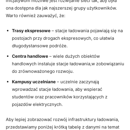
inicjatywom możliwe jest rozwijanie⁤ sieci ​tak, aby była
ona dostępna dla jak najszerszej grupy ⁤użytkowników.
Warto ‌również zauważyć, że:
Trasy ekspresowe
– stacje ‍ładowania⁢ pojawiają⁢ się na
postojach przy drogach ekspresowych,⁢ co ⁣ułatwia
długodystansowe podróże.
Centra handlowe
– wiele⁢ dużych⁣ obiektów
handlowych instaluje stacje ładowania,w‌ zobowiązaniu​
do zrównoważonego rozwoju.
Kampusy uczelniane
– uczelnie zaczynają
wprowadzać stacje⁤ ładowania, aby wspierać
studentów oraz pracowników korzystających z
pojazdów elektrycznych.
Aby lepiej zobrazować⁣ rozwój infrastruktury ładowania,
przedstawiamy poniżej krótką tabelę z‍ danymi na temat