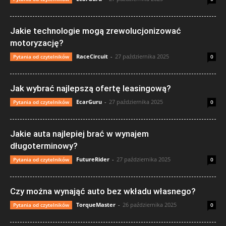
Jakie technologie mogą zrewolucjonizować
motoryzację?
RaceCircuit
-
27 października 2025
Pytania od czytelników
0
Jak wybrać najlepszą ofertę leasingową?
EcarGuru
-
27 października 2025
Pytania od czytelników
0
Jakie auta najlepiej brać w wynajem
długoterminowy?
FutureRider
-
27 października 2025
Pytania od czytelników
0
Czy można wynająć auto bez wkładu własnego?
TorqueMaster
-
26 października 2025
Pytania od czytelników
0