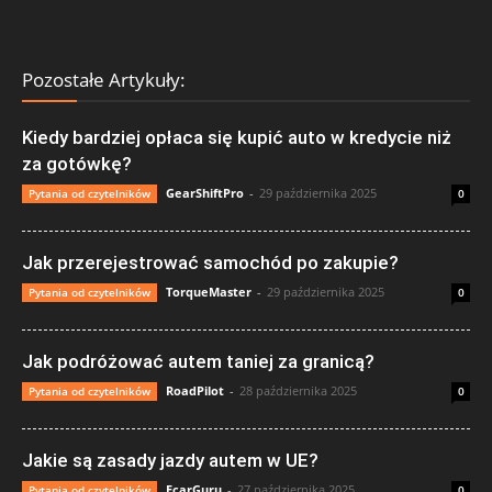
Pozostałe Artykuły:
Kiedy bardziej opłaca się kupić auto w kredycie niż
za gotówkę?
GearShiftPro
-
29 października 2025
Pytania od czytelników
0
Jak przerejestrować samochód po zakupie?
TorqueMaster
-
29 października 2025
Pytania od czytelników
0
Jak podróżować autem taniej za granicą?
RoadPilot
-
28 października 2025
Pytania od czytelników
0
Jakie są zasady jazdy autem w UE?
EcarGuru
-
27 października 2025
Pytania od czytelników
0