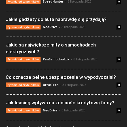
SpeedHunter
-
8 listopada 2025
Pytania od czytelników
0
Jakie gadżety do auta naprawdę się przydają?
NeoDrive
-
8 listopada 2025
Pytania od czytelników
0
Jakie są największe mity o samochodach
elektrycznych?
PanSamochodzik
-
8 listopada 2025
Pytania od czytelników
0
Co oznacza pełne ubezpieczenie w wypożyczalni?
DriveTech
-
8 listopada 2025
Pytania od czytelników
0
Jak leasing wpływa na zdolność kredytową firmy?
NeoDrive
-
8 listopada 2025
Pytania od czytelników
0