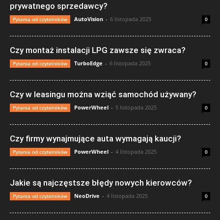
prywatnego sprzedawcy?
AutoVision
-
6 listopada 2025
Pytania od czytelników
0
Czy montaż instalacji LPG zawsze się zwraca?
TurboEdge
-
6 listopada 2025
Pytania od czytelników
0
Czy w leasingu można wziąć samochód używany?
PowerWheel
-
5 listopada 2025
Pytania od czytelników
0
Czy firmy wynajmujące auta wymagają kaucji?
PowerWheel
-
4 listopada 2025
Pytania od czytelników
0
Jakie są najczęstsze błędy nowych kierowców?
NeoDrive
-
4 listopada 2025
Pytania od czytelników
0