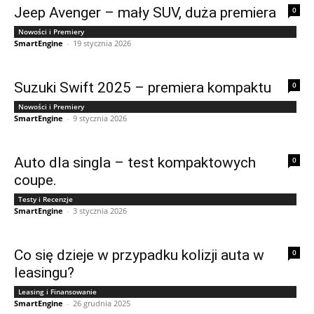
Jeep Avenger – mały SUV, duża premiera
0
Nowości i Premiery
SmartEngine
-
19 stycznia 2026
Suzuki Swift 2025 – premiera kompaktu
0
Nowości i Premiery
SmartEngine
-
9 stycznia 2026
Auto dla singla – test kompaktowych
0
coupe.
Testy i Recenzje
SmartEngine
-
3 stycznia 2026
Co się dzieje w przypadku kolizji auta w
0
leasingu?
Leasing i Finansowanie
SmartEngine
-
26 grudnia 2025