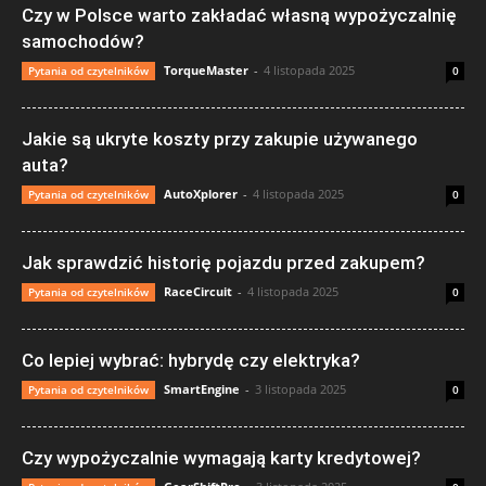
Czy w Polsce warto zakładać własną wypożyczalnię
samochodów?
TorqueMaster
-
4 listopada 2025
Pytania od czytelników
0
Jakie są ukryte koszty przy zakupie używanego
auta?
AutoXplorer
-
4 listopada 2025
Pytania od czytelników
0
Jak sprawdzić historię pojazdu przed zakupem?
RaceCircuit
-
4 listopada 2025
Pytania od czytelników
0
Co lepiej wybrać: hybrydę czy elektryka?
SmartEngine
-
3 listopada 2025
Pytania od czytelników
0
Czy wypożyczalnie wymagają karty kredytowej?