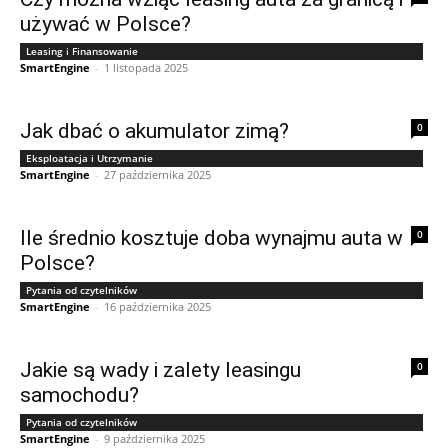
używać w Polsce?
Leasing i Finansowanie
SmartEngine
-
1 listopada 2025
Jak dbać o akumulator zimą?
0
Eksploatacja i Utrzymanie
SmartEngine
-
27 października 2025
Ile średnio kosztuje doba wynajmu auta w
0
Polsce?
Pytania od czytelników
SmartEngine
-
16 października 2025
Jakie są wady i zalety leasingu
0
samochodu?
Pytania od czytelników
SmartEngine
-
9 października 2025