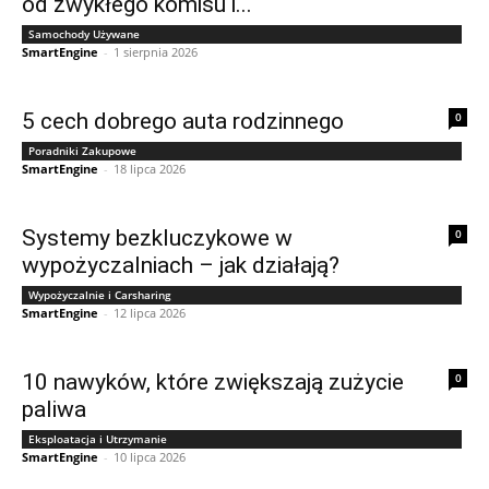
od zwykłego komisu i...
Samochody Używane
SmartEngine
-
1 sierpnia 2026
5 cech dobrego auta rodzinnego
0
Poradniki Zakupowe
SmartEngine
-
18 lipca 2026
Systemy bezkluczykowe w
0
wypożyczalniach – jak działają?
Wypożyczalnie i Carsharing
SmartEngine
-
12 lipca 2026
10 nawyków, które zwiększają zużycie
0
paliwa
Eksploatacja i Utrzymanie
SmartEngine
-
10 lipca 2026