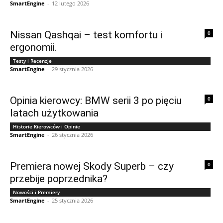
SmartEngine
-
12 lutego 2026
Nissan Qashqai – test komfortu i
0
ergonomii.
Testy i Recenzje
SmartEngine
-
29 stycznia 2026
Opinia kierowcy: BMW serii 3 po pięciu
0
latach użytkowania
Historie Kierowców i Opinie
SmartEngine
-
26 stycznia 2026
Premiera nowej Skody Superb – czy
0
przebije poprzednika?
Nowości i Premiery
SmartEngine
-
25 stycznia 2026