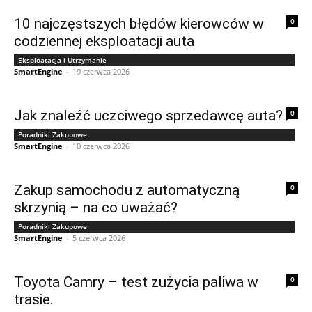
10 najczęstszych błędów kierowców w
0
codziennej eksploatacji auta
Eksploatacja i Utrzymanie
SmartEngine
-
19 czerwca 2026
Jak znaleźć uczciwego sprzedawcę auta?
0
Poradniki Zakupowe
SmartEngine
-
10 czerwca 2026
Zakup samochodu z automatyczną
0
skrzynią – na co uważać?
Poradniki Zakupowe
SmartEngine
-
5 czerwca 2026
Toyota Camry – test zużycia paliwa w
0
trasie.