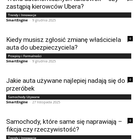
zastąpią kierowców Ubera?
Trendy i Innowacje
SmartEngine
-
9 grudnia 2025
Kiedy musisz zgłosić zmianę właściciela
0
auta do ubezpieczyciela?
Przepisy i Formalności
SmartEngine
-
9 grudnia 2025
Jakie auta używane najlepiej nadają się do
0
przeróbek
Samochody Używane
SmartEngine
-
27 listopada 2025
Samochody, które same się naprawiają –
0
fikcja czy rzeczywistość?
Trendy i Innowacje