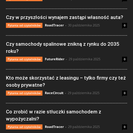
Czy w przyszłości wynajem zastąpi własność auta?
RoadTracer
-
30 października 2025
Pytania od czytelników
0
Czy samochody spalinowe znikną z rynku do 2035
roku?
FutureRider
-
29 października 2025
Pytania od czytelników
0
Kto może skorzystać z leasingu – tylko firmy czy też
osoby prywatne?
RaceCircuit
-
29 października 2025
Pytania od czytelników
0
Co zrobić w razie stłuczki samochodem z
wypożyczalni?
RoadTracer
-
29 października 2025
Pytania od czytelników
0