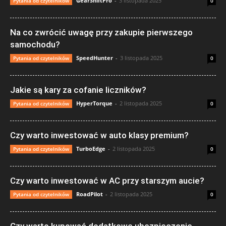
GearShiftPro
-
3 listopada 2025
Pytania od czytelników
0
Na co zwrócić uwagę przy zakupie pierwszego
samochodu?
SpeedHunter
-
3 listopada 2025
Pytania od czytelników
0
Jakie są kary za cofanie liczników?
HyperTorque
-
2 listopada 2025
Pytania od czytelników
0
Czy warto inwestować w auto klasy premium?
TurboEdge
-
2 listopada 2025
Pytania od czytelników
0
Czy warto inwestować w AC przy starszym aucie?
RoadPilot
-
2 listopada 2025
Pytania od czytelników
0
Czy warto kupować dodatkowe ubezpieczenie