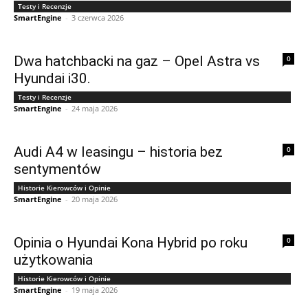
Testy i Recenzje
SmartEngine
-
3 czerwca 2026
Dwa hatchbacki na gaz – Opel Astra vs
0
Hyundai i30.
Testy i Recenzje
SmartEngine
-
24 maja 2026
Audi A4 w leasingu – historia bez
0
sentymentów
Historie Kierowców i Opinie
SmartEngine
-
20 maja 2026
Opinia o Hyundai Kona Hybrid po roku
0
użytkowania
Historie Kierowców i Opinie
SmartEngine
-
19 maja 2026