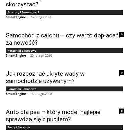
skorzystać?
Przepisy i Formalności
SmartEngine
-
23 lutego 2026
Samochód z salonu – czy warto dopłacać
0
za nowość?
Poradniki Zakupowe
SmartEngine
-
23 lutego 2026
Jak rozpoznać ukryte wady w
0
samochodzie używanym?
Poradniki Zakupowe
SmartEngine
-
13 lutego 2026
Auto dla psa – który model najlepiej
0
sprawdza się z pupilem?
Testy i Recenzje