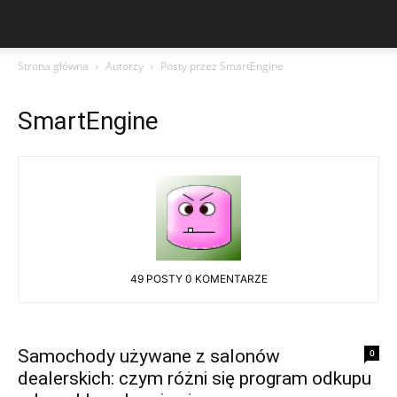
Strona główna
Autorzy
Posty przez SmartEngine
SmartEngine
49 POSTY
0 KOMENTARZE
Samochody używane z salonów
0
dealerskich: czym różni się program odkupu