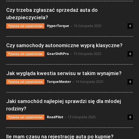
Czy trzeba zgłaszać sprzedaż auta do
ubezpieczyciela?
HyperTorque
-
16 listopada 2025
Pytania od czytelników
0
Czy samochody autonomiczne wyprą klasyczne?
GearShiftPro
-
15 listopada 2025
Pytania od czytelników
0
Jak wygląda kwestia serwisu w takim wynajmie?
TorqueMaster
-
14 listopada 2025
Pytania od czytelników
0
Jaki samochód najlepiej sprawdzi się dla młodej
rodziny?
RoadPilot
-
13 listopada 2025
Pytania od czytelników
0
Ile mam czasu na rejestrację auta po kupnie?