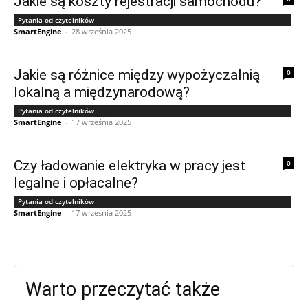
Jakie są koszty rejestracji samochodu?
Pytania od czytelników
SmartEngine
-
28 września 2025
Jakie są różnice między wypożyczalnią
0
lokalną a międzynarodową?
Pytania od czytelników
SmartEngine
-
17 września 2025
Czy ładowanie elektryka w pracy jest
0
legalne i opłacalne?
Pytania od czytelników
SmartEngine
-
17 września 2025
Warto przeczytać także