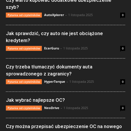
szyb?
AutoXplorer
-
1 listopada 2025
Pytania od czytelników
0
Jak sprawdzić, czy auto nie jest obciążone
kredytem?
EcarGuru
-
1 listopada 2025
Pytania od czytelników
0
Czy trzeba tłumaczyć dokumenty auta
sprowadzonego z zagranicy?
HyperTorque
-
1 listopada 2025
Pytania od czytelników
0
Jak wybrać najlepsze OC?
NeoDrive
-
1 listopada 2025
Pytania od czytelników
0
Czy można przepisać ubezpieczenie OC na nowego