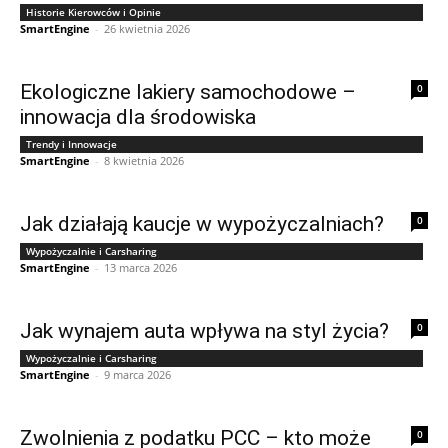
Historie Kierowców i Opinie
SmartEngine
-
26 kwietnia 2026
Ekologiczne lakiery samochodowe –
0
innowacja dla środowiska
Trendy i Innowacje
SmartEngine
-
8 kwietnia 2026
Jak działają kaucje w wypożyczalniach?
0
Wypożyczalnie i Carsharing
SmartEngine
-
13 marca 2026
Jak wynajem auta wpływa na styl życia?
0
Wypożyczalnie i Carsharing
SmartEngine
-
9 marca 2026
Zwolnienia z podatku PCC – kto może
0