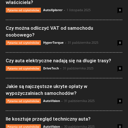
właściciela?
AutoXplorer
-
1 listopada 2025
Pytania od czytelników
0
Czy można odliczyć VAT od samochodu
osobowego?
HyperTorque
-
31 października 2025
Pytania od czytelników
0
Czy auta elektryczne nadają się na długie trasy?
DriveTech
-
31 października 2025
Pytania od czytelników
0
Jakie są najczęstsze ukryte opłaty w
wypożyczalniach samochodów?
AutoVision
-
31 października 2025
Pytania od czytelników
0
Ile kosztuje przegląd techniczny auta?
AutoVision
-
30 października 2025
Pytania od czytelników
0