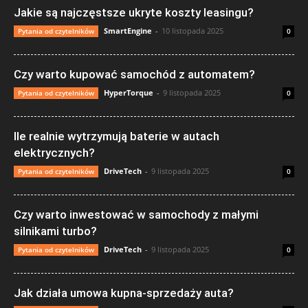
Jakie są najczęstsze ukryte koszty leasingu?
SmartEngine
-
10 listopada 2025
Pytania od czytelników
0
Czy warto kupować samochód z automatem?
HyperTorque
-
9 listopada 2025
Pytania od czytelników
0
Ile realnie wytrzymują baterie w autach
elektrycznych?
DriveTech
-
9 listopada 2025
Pytania od czytelników
0
Czy warto inwestować w samochody z małymi
silnikami turbo?
DriveTech
-
9 listopada 2025
Pytania od czytelników
0
Jak działa umowa kupna-sprzedaży auta?