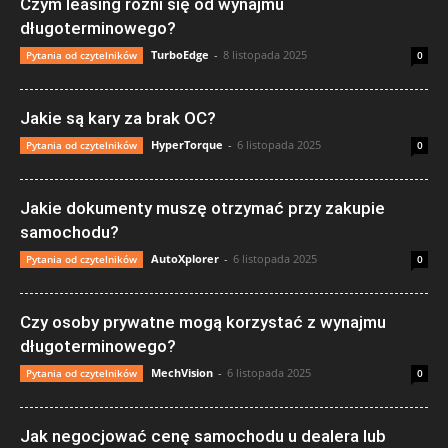
Czym leasing różni się od wynajmu
długoterminowego?
TurboEdge
-
8 listopada 2025
Pytania od czytelników
0
Jakie są kary za brak OC?
HyperTorque
-
6 listopada 2025
Pytania od czytelników
0
Jakie dokumenty muszę otrzymać przy zakupie
samochodu?
AutoXplorer
-
6 listopada 2025
Pytania od czytelników
0
Czy osoby prywatne mogą korzystać z wynajmu
długoterminowego?
MechVision
-
6 listopada 2025
Pytania od czytelników
0
Jak negocjować cenę samochodu u dealera lub