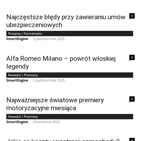
Najczęstsze błędy przy zawieraniu umów
0
ubezpieczeniowych
Przepisy i Formalności
SmartEngine
-
3 października 2025
Alfa Romeo Milano – powrót włoskiej
0
legendy
Nowości i Premiery
SmartEngine
-
2 października 2025
Najważniejsze światowe premiery
0
motoryzacyjne miesiąca
Nowości i Premiery
SmartEngine
-
29 września 2025
0