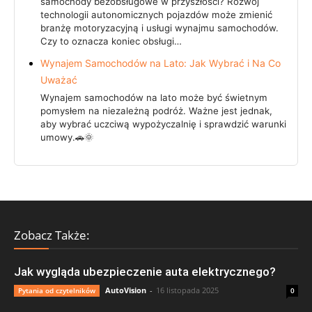
samochody bezobsługowe w przyszłości? Rozwój
technologii autonomicznych pojazdów może zmienić
branżę motoryzacyjną i usługi wynajmu samochodów.
Czy to oznacza koniec obsługi…
Wynajem Samochodów na Lato: Jak Wybrać i Na Co
Uważać
Wynajem samochodów na lato może być świetnym
pomysłem na niezależną podróż. Ważne jest jednak,
aby wybrać uczciwą wypożyczalnię i sprawdzić warunki
umowy.🚗🌞
Zobacz Także:
Jak wygląda ubezpieczenie auta elektrycznego?
AutoVision
-
16 listopada 2025
Pytania od czytelników
0