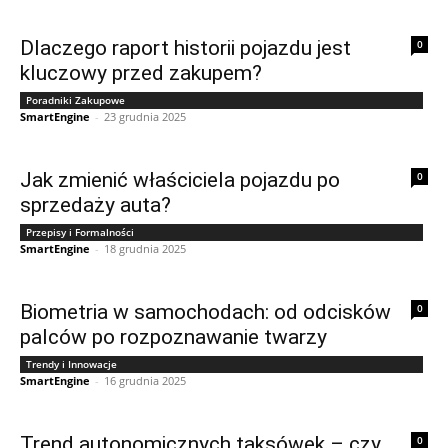
Dlaczego raport historii pojazdu jest
0
kluczowy przed zakupem?
Poradniki Zakupowe
SmartEngine
-
23 grudnia 2025
Jak zmienić właściciela pojazdu po
0
sprzedaży auta?
Przepisy i Formalności
SmartEngine
-
18 grudnia 2025
Biometria w samochodach: od odcisków
0
palców po rozpoznawanie twarzy
Trendy i Innowacje
SmartEngine
-
16 grudnia 2025
Trend autonomicznych taksówek – czy
0