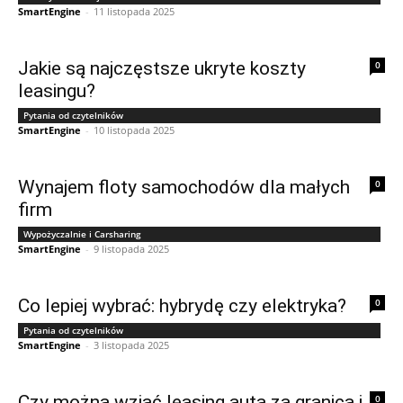
SmartEngine
-
11 listopada 2025
Jakie są najczęstsze ukryte koszty
0
leasingu?
Pytania od czytelników
SmartEngine
-
10 listopada 2025
Wynajem floty samochodów dla małych
0
firm
Wypożyczalnie i Carsharing
SmartEngine
-
9 listopada 2025
Co lepiej wybrać: hybrydę czy elektryka?
0
Pytania od czytelników
SmartEngine
-
3 listopada 2025
Czy można wziąć leasing auta za granicą i
0