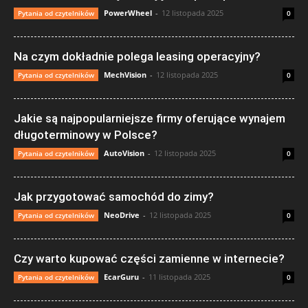
PowerWheel
-
12 listopada 2025
Pytania od czytelników
0
Na czym dokładnie polega leasing operacyjny?
MechVision
-
12 listopada 2025
Pytania od czytelników
0
Jakie są najpopularniejsze firmy oferujące wynajem
długoterminowy w Polsce?
AutoVision
-
12 listopada 2025
Pytania od czytelników
0
Jak przygotować samochód do zimy?
NeoDrive
-
12 listopada 2025
Pytania od czytelników
0
Czy warto kupować części zamienne w internecie?
EcarGuru
-
11 listopada 2025
Pytania od czytelników
0