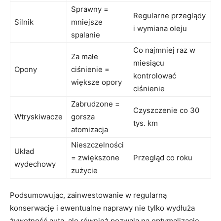
Sprawny ⁣=
Regularne przeglądy
Silnik
mniejsze
i⁣ wymiana ‍oleju
spalanie
Co najmniej raz w
Za małe
miesiącu
Opony
ciśnienie ‍=
kontrolować
większe⁣ opory
ciśnienie
Zabrudzone =
Czyszczenie co 30
Wtryskiwacze
gorsza
tys. km
atomizacja
Nieszczelności
Układ
=⁤ zwiększone
Przegląd co‌ roku
wydechowy
zużycie
Podsumowując, zainwestowanie⁣ w regularną
konserwację i ewentualne naprawy ⁤nie ​tylko wydłuża
żywotność auta, ale⁢ również‌ pozwala​ na optymalizację