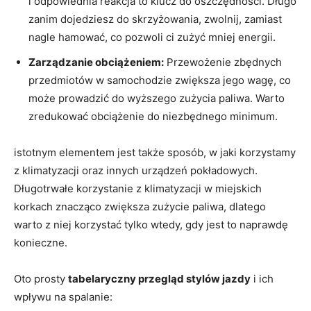
i odpowiednia reakcja‌ to klucz do oszczędności.⁤ Długo
zanim dojedziesz do skrzyżowania, zwolnij, zamiast
nagle hamować, co pozwoli ci zużyć mniej energii.
Zarządzanie obciążeniem:
Przewożenie zbędnych⁢
przedmiotów w samochodzie zwiększa jego wagę, co
może prowadzić do wyższego zużycia paliwa. Warto
zredukować obciążenie do niezbędnego minimum.
istotnym elementem jest​ także sposób, w jaki korzystamy
​z klimatyzacji ‍oraz innych urządzeń ⁣pokładowych.
Długotrwałe korzystanie z klimatyzacji​ w miejskich
‍korkach znacząco zwiększa zużycie paliwa, dlatego
warto z‌ niej korzystać tylko ⁢wtedy, ⁤gdy jest to naprawdę
konieczne.
Oto prosty
tabelaryczny‌ przegląd stylów jazdy
i ⁤ich
wpływu na spalanie: