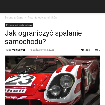
Strona główna
Pytania od czytelników
Pytania od czytelników
Jak ograniczyć spalanie
samochodu?
Przez
VoltDriver
-
16 października 2025
368
0