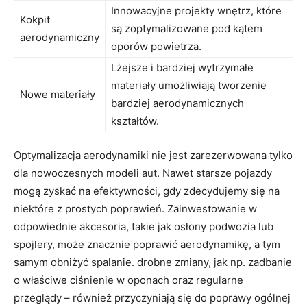
Innowacyjne⁢ projekty⁤ wnętrz, które
Kokpit⁣
są zoptymalizowane pod⁤ kątem
aerodynamiczny
oporów powietrza.
Lżejsze i bardziej wytrzymałe​
materiały umożliwiają tworzenie
Nowe materiały
bardziej aerodynamicznych
kształtów.
Optymalizacja aerodynamiki nie jest zarezerwowana tylko
dla nowoczesnych​ modeli ​aut. ‌Nawet starsze pojazdy
mogą zyskać⁢ na efektywności,‌ gdy⁢ zdecydujemy się na
niektóre ‍z prostych poprawień. ‍Zainwestowanie w
odpowiednie akcesoria, takie ⁢jak osłony podwozia ⁤lub⁤
spojlery, może znacznie‌ poprawić aerodynamikę, a tym
samym obniżyć spalanie. drobne zmiany, jak np. zadbanie
o właściwe ciśnienie w oponach ⁣oraz regularne
przeglądy – również ⁤przyczyniają⁣ się ⁤do poprawy ogólnej‍