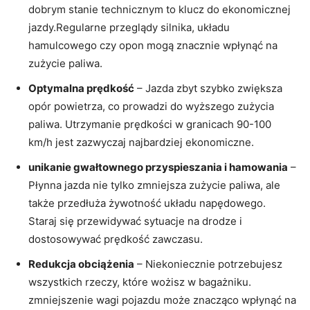
dobrym stanie technicznym to ⁣klucz do ‍ekonomicznej
jazdy.Regularne ⁢przeglądy silnika,‌ układu
hamulcowego czy ‍opon mogą znacznie ⁤wpłynąć na
zużycie paliwa.
Optymalna⁣ prędkość
⁤– Jazda zbyt szybko zwiększa
opór powietrza, co prowadzi do ⁣wyższego zużycia
paliwa. Utrzymanie ‌prędkości w granicach 90-100
km/h jest zazwyczaj ⁤najbardziej⁤ ekonomiczne.
unikanie​ gwałtownego przyspieszania i hamowania
–
Płynna jazda⁣ nie tylko zmniejsza zużycie paliwa, ale
także przedłuża żywotność układu napędowego.
Staraj się⁤ przewidywać sytuacje⁤ na drodze ⁢i
dostosowywać prędkość zawczasu.
Redukcja obciążenia
– ‌Niekoniecznie potrzebujesz
wszystkich rzeczy, które wożisz w bagażniku.
zmniejszenie wagi pojazdu może znacząco wpłynąć ⁤na