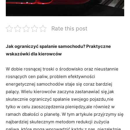
Rate this post
Jak ograniczyć‌ spalanie samochodu? Praktyczne
wskazówki dla⁢ kierowców
W dobie rosnącej⁣ troski ⁢o środowisko oraz nieustannie
rosnących ‍cen paliw, problem efektywności
energetycznej ⁢samochodów staje się⁤ coraz bardziej
palący. Wielu kierowców zaczyna zastanawiać ​się,jak
skutecznie ograniczyć spalanie swojego pojazdu,nie
tylko w celu​ zaoszczędzenia pieniędzy,ale również w⁣
ramach dbałości ⁢o ‍planetę.⁢ W ⁣tym artykule przyjrzymy⁢ się⁢
najbardziej skutecznym metodom redukcji zużycia
paliwa, które mogą wprowadzić​ każdy ⁤z nas, niezależnie ​