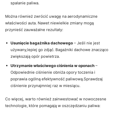
spalanie paliwa.
Można ⁤również‍ zwrócić uwagę⁢ na‍ aerodynamiczne
właściwości auta. Nawet ‍niewielkie zmiany mogą
⁤przynieść ⁤zauważalne​ rezultaty:
Usunięcie bagażnika ‍dachowego
– Jeśli nie jest
używany,lepiej go zdjąć. ⁣Bagażniki dachowe ‍znacząco​
zwiększają opór powietrza.
Utrzymanie właściwego ciśnienia w oponach
–
Odpowiednie ciśnienie obniża‌ opory ⁣toczenia i
poprawia ogólną efektywność ​paliwową.Sprawdzaj
ciśnienie przynajmniej raz w miesiącu.
Co więcej, warto również zainwestować w nowoczesne
‌technologie, które⁢ pomagają w oszczędzaniu‍ paliwa: