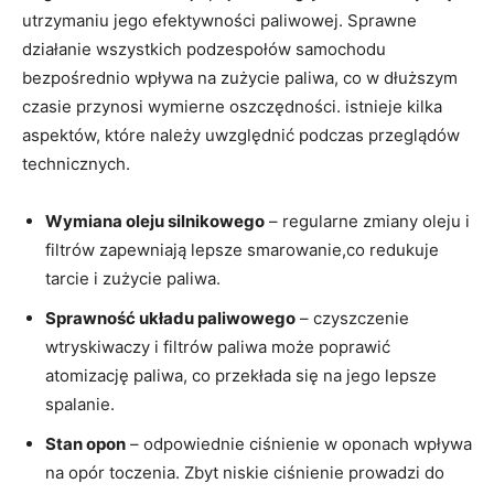
utrzymaniu jego‌ efektywności ‍paliwowej. Sprawne
działanie wszystkich⁣ podzespołów samochodu
⁢bezpośrednio wpływa ​na zużycie paliwa, co ‌w dłuższym
czasie przynosi wymierne oszczędności. istnieje kilka
aspektów, które należy uwzględnić ‍podczas ‌przeglądów​
technicznych.
Wymiana oleju ⁢silnikowego
– regularne zmiany⁣ oleju i
filtrów zapewniają‍ lepsze smarowanie,co redukuje
tarcie i ‌zużycie paliwa.
Sprawność układu paliwowego
⁤–⁢ czyszczenie
wtryskiwaczy i filtrów ‌paliwa⁣ może poprawić
atomizację ‌paliwa, co ⁤przekłada się na⁢ jego lepsze
spalanie.
Stan opon
– odpowiednie ciśnienie w oponach wpływa
⁤na ⁢opór toczenia. Zbyt niskie ciśnienie prowadzi⁤ do‍