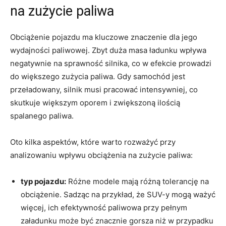
na⁣ zużycie paliwa
Obciążenie pojazdu ma kluczowe‌ znaczenie dla jego
wydajności⁣ paliwowej. Zbyt​ duża masa⁣ ładunku ‍wpływa
⁣negatywnie na sprawność silnika, co w efekcie prowadzi
⁣do większego zużycia paliwa. Gdy⁣ samochód jest
przeładowany, silnik musi pracować ‌intensywniej,⁤ co
skutkuje większym ⁤oporem i zwiększoną ilością
spalanego paliwa.
Oto kilka aspektów, które warto rozważyć przy
analizowaniu wpływu obciążenia na zużycie ⁤paliwa:
typ pojazdu:
‌Różne ‌modele mają różną tolerancję⁣ na
obciążenie. Sadząc​ na ‌przykład, że SUV-y mogą ważyć
więcej, ich ⁤efektywność‌ paliwowa przy pełnym
załadunku może ​być ‍znacznie gorsza ‌niż‌ w przypadku‌