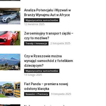
Analiza Potencjału i Wyzwań w
Branży Wynajmu Aut w Afryce
Wypożyczalnia samochodów
12 kwietnia 2025
Zeroemisyjny transport ciężki –
czy to możliwe?
2 listopada 2025
Trendy i Innowacje
Czy w Rzeszowie można
wynająć samochód z fotelikiem
dziecięcym?
Wypożyczalnia samochodów
13 lutego 2025
Fiat Panda – premiera nowej
odsłony klasyka
9 listopada 2025
Nowości i Premiery