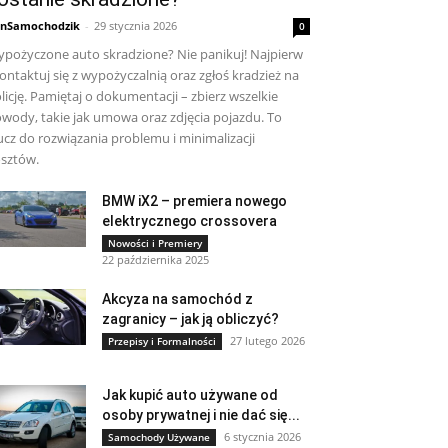
nSamochodzik
-
29 stycznia 2026
0
pożyczone auto skradzione? Nie panikuj! Najpierw
ontaktuj się z wypożyczalnią oraz zgłoś kradzież na
licję. Pamiętaj o dokumentacji – zbierz wszelkie
wody, takie jak umowa oraz zdjęcia pojazdu. To
ucz do rozwiązania problemu i minimalizacji
sztów.
BMW iX2 – premiera nowego
elektrycznego crossovera
Nowości i Premiery
22 października 2025
Akcyza na samochód z
zagranicy – jak ją obliczyć?
27 lutego 2026
Przepisy i Formalności
Jak kupić auto używane od
osoby prywatnej i nie dać się...
6 stycznia 2026
Samochody Używane