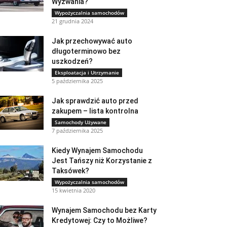
Wyzwania?
Wypożyczalnia samochodów
21 grudnia 2024
Jak przechowywać auto
długoterminowo bez
uszkodzeń?
Eksploatacja i Utrzymanie
5 października 2025
Jak sprawdzić auto przed
zakupem – lista kontrolna
Samochody Używane
7 października 2025
Kiedy Wynajem Samochodu
Jest Tańszy niż Korzystanie z
Taksówek?
Wypożyczalnia samochodów
15 kwietnia 2020
Wynajem Samochodu bez Karty
Kredytowej: Czy to Możliwe?