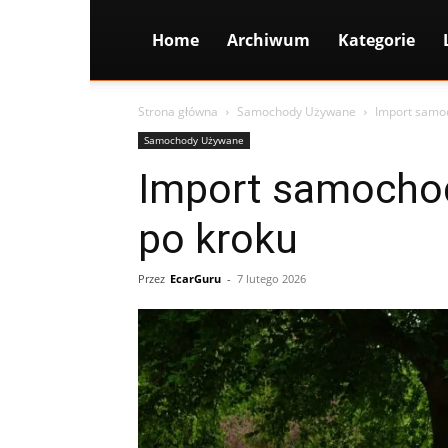
Home
Archiwum
Kategorie
Strona główna
Samochody Używane
Import samo
Samochody Używane
Import samocho
po kroku
Przez
EcarGuru
-
7 lutego 2026