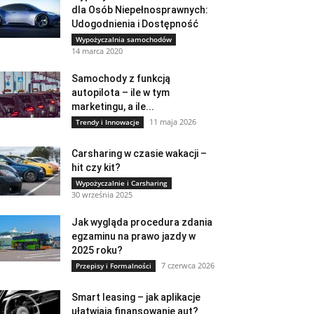
dla Osób Niepełnosprawnych:
Udogodnienia i Dostępność
Wypożyczalnia samochodów
14 marca 2020
Samochody z funkcją
autopilota – ile w tym
marketingu, a ile...
11 maja 2026
Trendy i Innowacje
Carsharing w czasie wakacji –
hit czy kit?
Wypożyczalnie i Carsharing
30 września 2025
Jak wygląda procedura zdania
egzaminu na prawo jazdy w
2025 roku?
7 czerwca 2026
Przepisy i Formalności
Smart leasing – jak aplikacje
ułatwiają finansowanie aut?