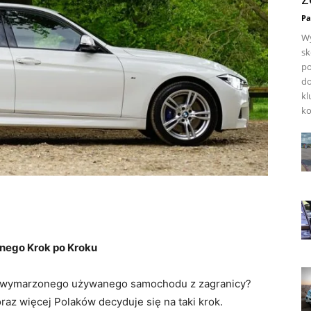
Pa
Wy
sk
po
do
kl
ko
ego Krok po Kroku
ić wymarzonego używanego samochodu z zagranicy?
raz więcej Polaków decyduje się na taki krok.