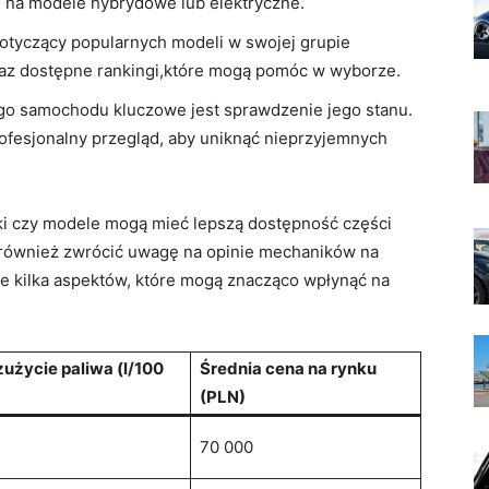
ę na modele hybrydowe lub elektryczne.
otyczący popularnych modeli w swojej grupie
raz dostępne rankingi,które mogą pomóc w wyborze.
go samochodu kluczowe jest sprawdzenie jego stanu.
fesjonalny przegląd, aby uniknąć nieprzyjemnych
arki czy modele mogą mieć lepszą dostępność części
t również zwrócić uwagę na opinie mechaników na
je kilka aspektów, które mogą znacząco wpłynąć na
zużycie paliwa (l/100
Średnia cena na rynku
(PLN)
70 000