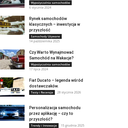
Wypożyczalnia samochodów
6 stycznia 2024
Rynek samochodów
klasycznych – inwestycja w
przyszłość
Samochody Używane
14 października 2025
Czy Warto Wynajmować
Samochód na Wakacje?
Wypożyczalnia samochodów
17 lipca 2024
Fiat Ducato – legenda wśród
dostawczaków.
28 stycznia 2026
Testy i Recenzje
Personalizacja samochodu
przez aplikację – czy to
przyszłość?
15 grudnia 2025
Trendy i Innowacje