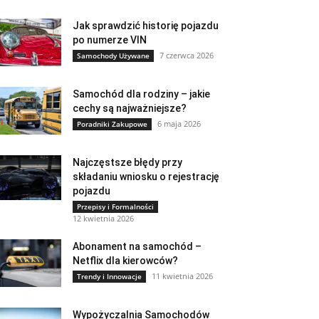
Jak sprawdzić historię pojazdu
po numerze VIN
7 czerwca 2026
Samochody Używane
Samochód dla rodziny – jakie
cechy są najważniejsze?
6 maja 2026
Poradniki Zakupowe
Najczęstsze błędy przy
składaniu wniosku o rejestrację
pojazdu
Przepisy i Formalności
12 kwietnia 2026
Abonament na samochód –
Netflix dla kierowców?
11 kwietnia 2026
Trendy i Innowacje
Wypożyczalnia Samochodów