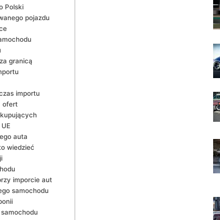
 Polski
owanego pojazdu
sce
samochodu
u
za granicą
mportu
czas importu
 ofert
 kupujących
h UE
ego auta
o wiedzieć
i
chodu
rzy imporcie aut
nego samochodu
onii
o samochodu