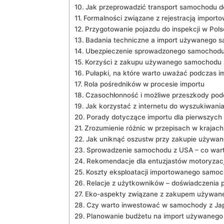
Jak przeprowadzić transport samochodu do
Formalności związane z rejestracją import
Przygotowanie pojazdu do inspekcji w Pol
Badania techniczne a import używanego 
Ubezpieczenie sprowadzonego samochod
Korzyści z zakupu używanego samochodu 
Pułapki, na które warto uważać podczas i
Rola pośredników w procesie importu
Czasochłonność i możliwe przeszkody pod
Jak korzystać z internetu do wyszukiwania
Porady dotyczące importu dla pierwszych
Zrozumienie różnic w przepisach w krajac
Jak uniknąć oszustw przy zakupie używan
Sprowadzenie samochodu z USA – co wart
Rekomendacje dla entuzjastów motoryzacj
Koszty eksploatacji importowanego samo
Relacje z użytkowników – doświadczenia p
Eko-aspekty związane z zakupem używa
Czy warto inwestować w samochody z Jap
Planowanie budżetu na import używaneg