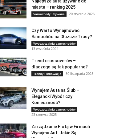
Najlepsze auta używane do
miasta – ranking 2025
20 stycznia 2026
Samochody Używane
Czy Warto Wynajmować
Samochód na Dłuższe Trasy?
Wypożyczalnia samochodów
13 września 2024
Trend crossoverów –
dlaczego są tak popularne?
30 listopada 2025
Trendy i Innowacje
Wynajem Auta na Ślub –
Elegancki Wybór czy
Konieczność?
Wypożyczalnia samochodów
23 czerwca 2025
Zarządzanie Flotą w Firmach
Wynajmu Aut: Jakie Są