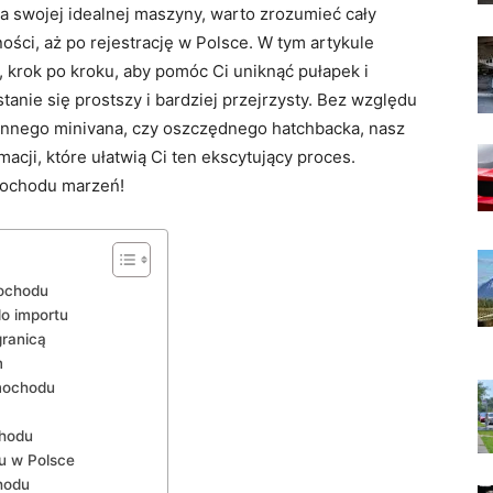
 swojej idealnej maszyny, warto zrozumieć cały
ści, aż po rejestrację w Polsce. W tym artykule
 krok po kroku, aby pomóc Ci uniknąć pułapek i
nie się prostszy i bardziej przejrzysty. Bez względu
innego minivana, czy oszczędnego hatchbacka, nasz
cji, które ułatwią Ci ten ekscytujący proces.
amochodu marzeń!
ochodu
o importu
ranicą
m
mochodu
chodu
u w Polsce
hodu