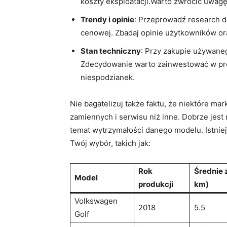
koszty eksploatacji.Warto zwrócić uwag
Trendy i opinie
: Przeprowadź research d
cenowej. Zbadaj opinie użytkowników o
Stan techniczny
: Przy zakupie używane
Zdecydowanie warto zainwestować w pro
niespodzianek.
Nie bagatelizuj także faktu, że niektóre m
zamiennych i serwisu niż inne. Dobrze jes
temat wytrzymałości danego modelu. Istnie
Twój wybór, takich jak:
Rok
Średnie 
Model
produkcji
km)
Volkswagen
2018
5.5
Golf