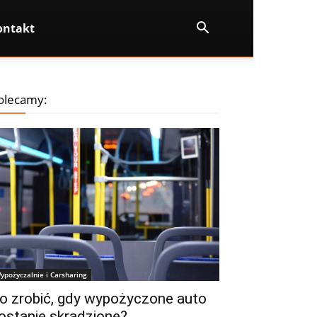
ontakt
olecamy:
ypożyczalnie i Carsharing
o zrobić, gdy wypożyczone auto
ostanie skradzione?