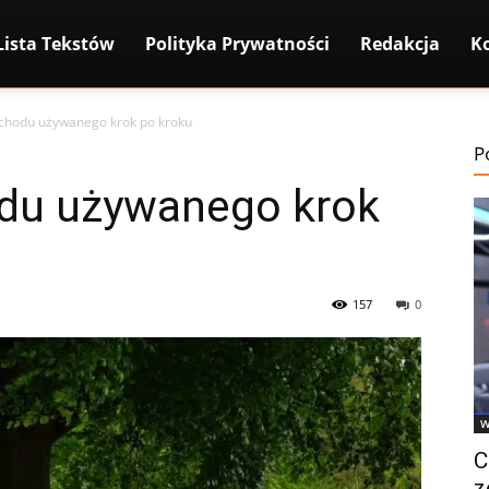
Lista Tekstów
Polityka Prywatności
Redakcja
K
chodu używanego krok po kroku
P
du używanego krok
157
0
W
C
z