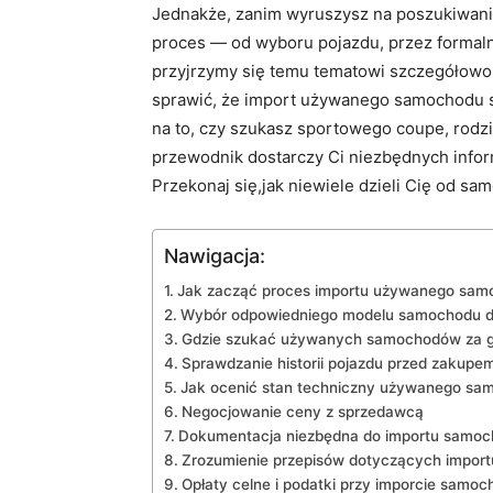
Jednakże, zanim wyruszysz na poszukiwania
proces — od wyboru pojazdu, przez formalno
przyjrzymy się temu tematowi szczegółowo,
sprawić, że import używanego samochodu sta
na to, czy szukasz sportowego coupe, rodz
przewodnik dostarczy Ci niezbędnych informa
Przekonaj się,jak niewiele dzieli Cię od s
Nawigacja:
Jak zacząć proces importu używanego sam
Wybór odpowiedniego modelu samochodu d
Gdzie szukać używanych samochodów za g
Sprawdzanie historii pojazdu przed zakupe
Jak ocenić stan techniczny używanego sa
Negocjowanie ceny z sprzedawcą
Dokumentacja niezbędna do importu samo
Zrozumienie przepisów dotyczących import
Opłaty celne i podatki przy imporcie samoc