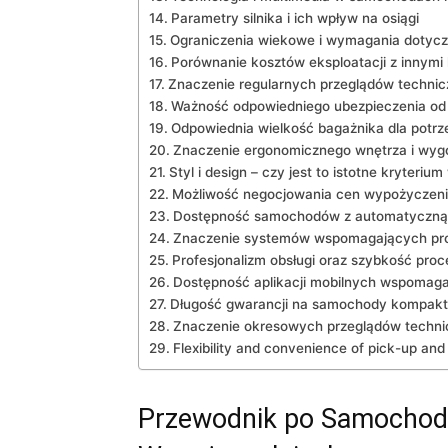
Parametry silnika i ich wpływ na osiągi
Ograniczenia wiekowe i ⁣wymagania dotyc
Porównanie ⁢kosztów eksploatacji z​ innym
Znaczenie regularnych przeglądów ⁣techni
Ważność odpowiedniego ubezpieczenia od
Odpowiednia wielkość bagażnika dla ⁣potrz
Znaczenie‌ ergonomicznego wnętrza i wyg
Styl i design – czy jest to istotne kryteriu
Możliwość negocjowania cen wypożyczen
Dostępność samochodów z ‌automatyczną 
Znaczenie systemów ‍wspomagających pr
Profesjonalizm‌ obsługi⁤ oraz szybkość pro
Dostępność aplikacji mobilnych wspomaga
Długość gwarancji na samochody kompak
Znaczenie okresowych‍ przeglądów technicz
Flexibility and convenience of pick-up ‍and
Przewodnik po Samochod