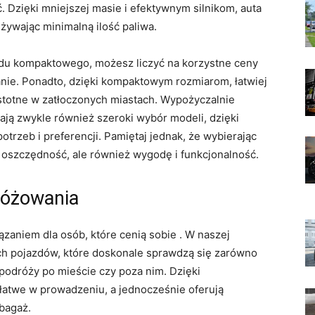
 Dzięki‌ mniejszej masie i ⁤efektywnym silnikom, auta
żywając ‍minimalną ilość paliwa.
du kompaktowego, możesz liczyć na korzystne ceny
anie. Ponadto, dzięki kompaktowym rozmiarom, łatwiej
stotne w​ zatłoczonych⁢ miastach. Wypożyczalnie
 zwykle również szeroki wybór⁢ modeli, dzięki
zeb ⁢i preferencji. Pamiętaj jednak, że wybierając
 oszczędność,⁤ ale ⁢również ⁢wygodę i funkcjonalność.
różowania
niem ‍dla osób, które cenią sobie . ⁣W naszej
ch pojazdów, ‍które doskonale sprawdzą się zarówno
 podróży ⁢po⁣ mieście czy poza nim. Dzięki
łatwe ‍w prowadzeniu, a jednocześnie oferują
 bagaż.