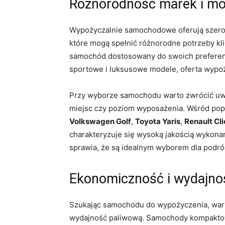
Różnorodność marek i mo
Wypożyczalnie samochodowe oferują szeroki
które mogą spełnić⁤ różnorodne potrzeby kl
samochód dostosowany do swoich preferenc
sportowe i ​luksusowe ⁢modele, oferta wypo
Przy wyborze samochodu warto zwrócić uwagę
miejsc czy ⁤poziom wyposażenia. Wśród⁢ pop
Volkswagen Golf
,
Toyota Yaris
,
Renault Cli
charakteryzuje⁣ się wysoką ‍jakością ‍wykon
sprawia, że⁢ są ⁤idealnym wyborem dla pod
Ekonomiczność i wydajno
Szukając samochodu do wypożyczenia, war
wydajność paliwową.‌ Samochody kompaktow