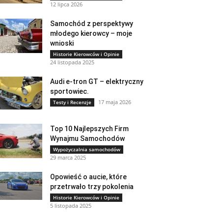
12 lipca 2026
Samochód z perspektywy
młodego kierowcy – moje
wnioski
Historie Kierowców i Opinie
24 listopada 2025
Audi e-tron GT – elektryczny
sportowiec.
17 maja 2026
Testy i Recenzje
Top 10 Najlepszych Firm
Wynajmu Samochodów
Wypożyczalnia samochodów
29 marca 2025
Opowieść o aucie, które
przetrwało trzy pokolenia
Historie Kierowców i Opinie
5 listopada 2025