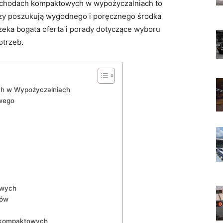
ochodach ‍kompaktowych w wypożyczalniach to
órzy poszukują wygodnego i poręcznego środka
czeka bogata oferta i porady ⁣dotyczące wyboru
otrzeb.
h w Wypożyczalniach
wego
owych
ków
h kompaktowych