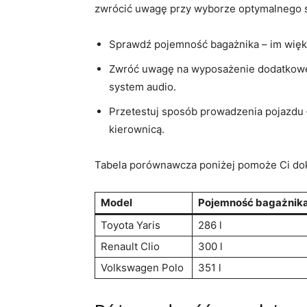
zwrócić uwagę ⁣przy wyborze optymalnego
Sprawdź pojemność bagażnika – im więks
Zwróć uwagę na wyposażenie dodatkowe, t
system audio.
Przetestuj sposób prowadzenia ​pojazdu 
kierownicą.
Tabela porównawcza poniżej pomoże Ci do
Model
Pojemność bagażnik
Toyota Yaris
286 l
Renault Clio
300⁣ l
Volkswagen ⁣Polo
351 ⁤l