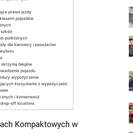
zące prawa jazdy
i klasami pojazdów
cznych
 szkód
eb ​podróżnych
ody dla kierowcy i pasażerów
m wyboru
ia
skrzynią ‍biegów
owadzenie pojazdu
cedury ‍wypożyczenia
jących korzystanie z wypożyczalni
towe
nych ⁢i⁣ konserwacji
 drop-off locations
ach⁢ Kompaktowych w