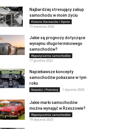
Najbardziej stresujący zakup
samochodu w moim życiu
Historie Kierowców i Opinie
15 kwietnia 2026
Jakie są prognozy dotyczące
wynajmu długoterminowego
samochodów?
Wypożyczalnia samochodów
17 grudnia 2022
Najciekawsze koncepty
samochodów pokazane w tym
roku
1 stycznia 2026
Nowości i Premiery
Jakie marki samochodów
można wynająć w Rzeszowie?
Wypożyczalnia samochodów
19 stycznia 2025