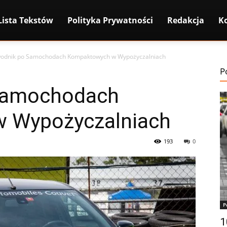
Lista Tekstów
Polityka Prywatności
Redakcja
K
odnik po Samochodach Kompaktowych w Wypożyczalniach
P
Samochodach
 Wypożyczalniach
193
0
P
1