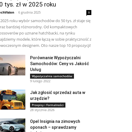
0 tys. zł w 2025 roku
chVision
-
6 grudnia 2025
0
2025 roku wybór samochodów do 50 tys. zł staje się
raz bardziej różnorodny. Od kompaktowych
ossoverów po uznane hatchbacki, na rynku
ajdziemy modele, które łączą w sobie praktyczność z
woczesnym designem. Oto nasze top 10 propozycji!
Porównanie Wypożyczalni
Samochodów: Ceny vs Jakość
Usług
Wypożyczalnia samochodów
9 lutego 2022
Jak zgłosić sprzedaż auta w
urzędzie?
Przepisy i Formalności
28 stycznia 2026
Opel Insignia na zimowych
oponach – sprawdzamy