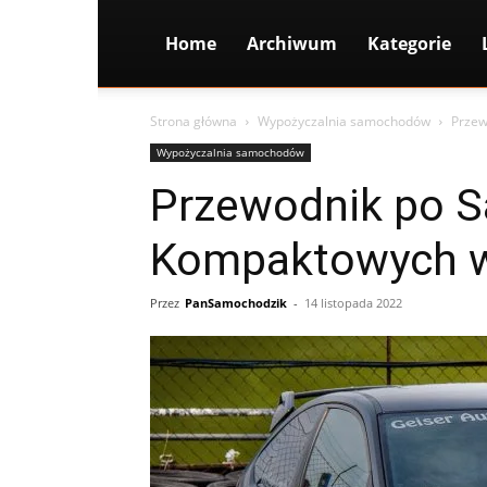
Home
Archiwum
Kategorie
Strona główna
Wypożyczalnia samochodów
Przew
Wypożyczalnia samochodów
Przewodnik po 
Kompaktowych w
Przez
PanSamochodzik
-
14 listopada 2022