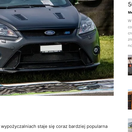
5
Me
W 
co
cr
zn
no
pożyczalniach staje się coraz bardziej popularna‍