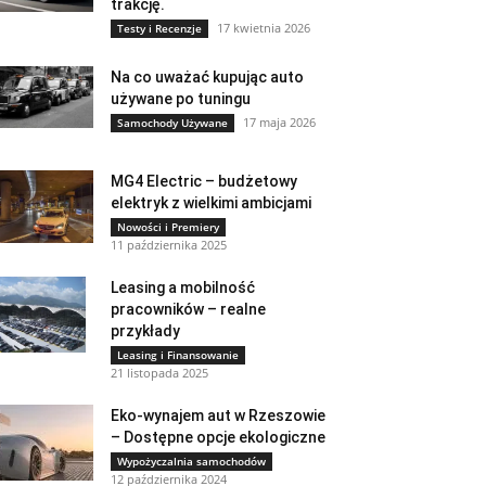
trakcję.
17 kwietnia 2026
Testy i Recenzje
Na co uważać kupując auto
używane po tuningu
17 maja 2026
Samochody Używane
MG4 Electric – budżetowy
elektryk z wielkimi ambicjami
Nowości i Premiery
11 października 2025
Leasing a mobilność
pracowników – realne
przykłady
Leasing i Finansowanie
21 listopada 2025
Eko-wynajem aut w Rzeszowie
– Dostępne opcje ekologiczne
Wypożyczalnia samochodów
12 października 2024