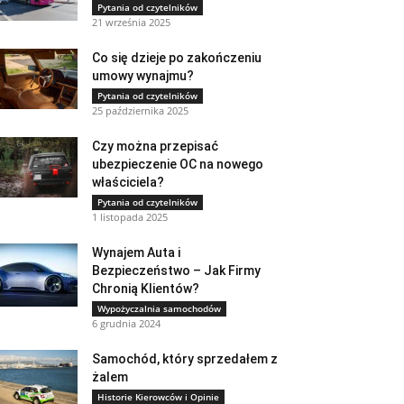
Pytania od czytelników
21 września 2025
Co się dzieje po zakończeniu
umowy wynajmu?
Pytania od czytelników
25 października 2025
Czy można przepisać
ubezpieczenie OC na nowego
właściciela?
Pytania od czytelników
1 listopada 2025
Wynajem Auta i
Bezpieczeństwo – Jak Firmy
Chronią Klientów?
Wypożyczalnia samochodów
6 grudnia 2024
Samochód, który sprzedałem z
żalem
Historie Kierowców i Opinie