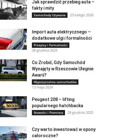
Jak sprawdzić przebieg auta –
fakty i mity
23 lutego 2026
Samochody Używane
Import auta elektrycznego –
dodatkowe ulgi i formalności
Przepisy i Formalności
28 grudnia 2025
Co Zrobić, Gdy Samochód
Wynajęty w Rzeszowie Ulegnie
Awarii?
Wypożyczalnia samochodów
13 maja 2024
Peugeot 208 – lifting
popularnego hatchbacka
29 grudnia 2025
Nowości i Premiery
Czy warto inwestować w opony
całoroczne?