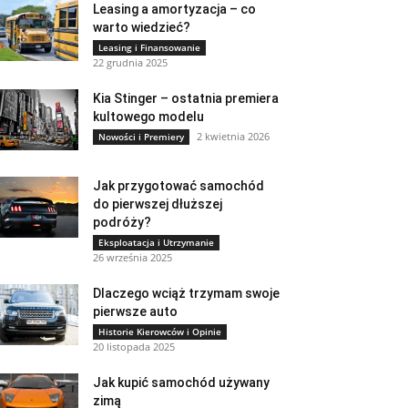
Leasing a amortyzacja – co
warto wiedzieć?
Leasing i Finansowanie
22 grudnia 2025
Kia Stinger – ostatnia premiera
kultowego modelu
2 kwietnia 2026
Nowości i Premiery
Jak przygotować samochód
do pierwszej dłuższej
podróży?
Eksploatacja i Utrzymanie
26 września 2025
Dlaczego wciąż trzymam swoje
pierwsze auto
Historie Kierowców i Opinie
20 listopada 2025
Jak kupić samochód używany
zimą