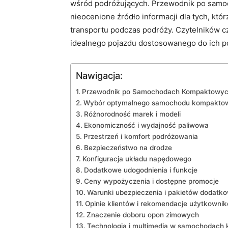
wśród ⁢podróżujących. Przewodnik ‌po sam
nieocenione źródło informacji dla tych, kt
⁢transportu podczas podróży. ​Czytelników ⁢
idealnego pojazdu dostosowanego do ich ⁣p
Nawigacja:
Przewodnik po Samochodach⁢ Kompaktowyc
Wybór⁢ optymalnego samochodu kompakto
Różnorodność marek i modeli
Ekonomiczność i wydajność paliwowa
Przestrzeń i komfort podróżowania
Bezpieczeństwo na‍ drodze
Konfiguracja układu ​napędowego
Dodatkowe udogodnienia i funkcje
Ceny ⁤wypożyczenia​ i dostępne promocje
Warunki ⁢ubezpieczenia⁢ i pakietów dodatk
Opinie klientów i⁢ rekomendacje użytkowni
Znaczenie doboru opon‍ zimowych
Technologia ⁤i multimedia w samochodac