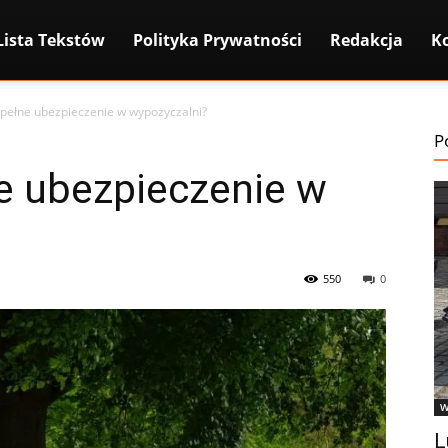
Lista Tekstów
Polityka Prywatności
Redakcja
K
pełne ubezpieczenie w wypożyczalni?
P
e ubezpieczenie w
550
0
W
L