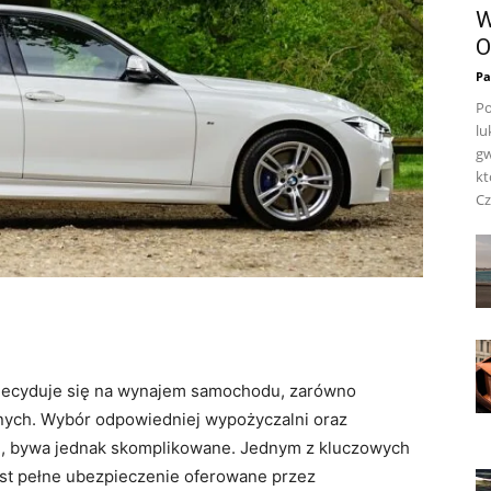
W
O
Pa
Po
lu
gw
kt
Cz
⁣decyduje się na wynajem samochodu, zarówno
nych. Wybór odpowiedniej wypożyczalni oraz
się, bywa jednak skomplikowane. Jednym z kluczowych
est pełne ubezpieczenie oferowane przez