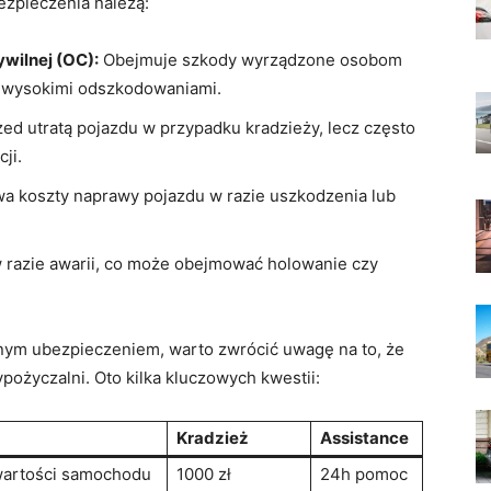
zpieczenia należą:
wilnej (OC):
​Obejmuje⁣ szkody wyrządzone osobom
d wysokimi odszkodowaniami.
zed utratą pojazdu w przypadku kradzieży, lecz często
ji.
a koszty naprawy pojazdu w ⁢razie uszkodzenia lub
.
razie ‍awarii, co może obejmować holowanie czy
łnym ubezpieczeniem, warto‌ zwrócić uwagę na to, że
pożyczalni. Oto kilka kluczowych kwestii:
Kradzież
Assistance
artości samochodu
1000⁣ zł
24h pomoc