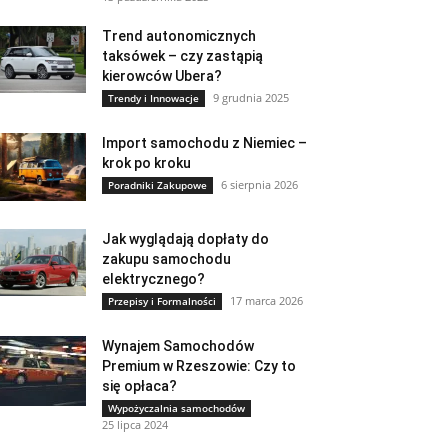
Trend autonomicznych
taksówek – czy zastąpią
kierowców Ubera?
9 grudnia 2025
Trendy i Innowacje
Import samochodu z Niemiec –
krok po kroku
6 sierpnia 2026
Poradniki Zakupowe
Jak wyglądają dopłaty do
zakupu samochodu
elektrycznego?
17 marca 2026
Przepisy i Formalności
Wynajem Samochodów
Premium w Rzeszowie: Czy to
się opłaca?
Wypożyczalnia samochodów
25 lipca 2024