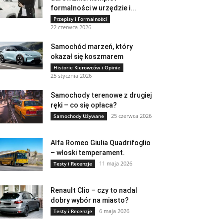
formalności w urzędzie i...
Przepisy i Formalności
22 czerwca 2026
Samochód marzeń, który
okazał się koszmarem
Historie Kierowców i Opinie
25 stycznia 2026
Samochody terenowe z drugiej
ręki – co się opłaca?
25 czerwca 2026
Samochody Używane
Alfa Romeo Giulia Quadrifoglio
– włoski temperament.
11 maja 2026
Testy i Recenzje
Renault Clio – czy to nadal
dobry wybór na miasto?
6 maja 2026
Testy i Recenzje