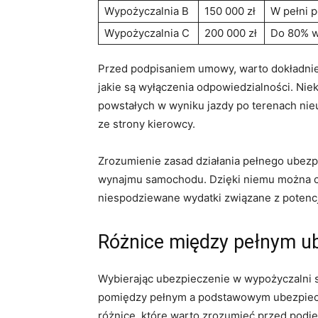
Wypożyczalnia B
150 000 zł
W pełni p
Wypożyczalnia C
200 000 zł
Do 80% w
Przed podpisaniem umowy, warto⁢ dokładnie
jakie są wyłączenia odpowiedzialności.⁣ Ni
powstałych w wyniku jazdy po terenach ni
ze strony‍ kierowcy.
Zrozumienie zasad działania pełnego ubezp
wynajmu samochodu. Dzięki niemu można cies
niespodziewane wydatki związane z potencj
Różnice‌ między pełnym 
Wybierając ubezpieczenie w wypożyczalni s
pomiędzy pełnym a podstawowym ubezpiecze
różnice, które warto zrozumieć przed podję