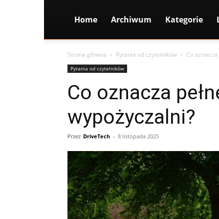
Home
Archiwum
Kategorie
Strona główna
Pytania od czytelników
Co oznacza 
Pytania od czytelników
Co oznacza pełn
wypożyczalni?
Przez
DriveTech
-
8 listopada 2025