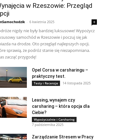
ynajęcia w Rzeszowie: Przegląd
pcji
nSamochodzik
-
6 kwietnia 2025
0
dróże nigdy nie były bardziej luksusowe! Wypożycz
ksusowy samochód w Rzeszowie i poczuj się jak
iazda na drodze. Oto przegląd najlepszych opcji,
óre sprawią, że podróż stanie się niezapomniana.
as zacząć przygodę!
Opel Corsa w carsharingu –
praktyczny test.
14 listopada 2025
Testy i Recenzje
Leasing, wynajem czy
carsharing – która opcja dla
Ciebie?
Wypożyczalnie i Carsharing
7 października 2025
Zarządzanie Stresem w Pracy