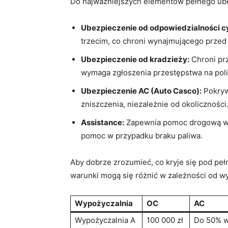
Do najważniejszych elementów pełnego ube
Ubezpieczenie od odpowiedzialności cy
trzecim,​ co chroni wynajmującego prze
Ubezpieczenie ⁣od kradzieży:
Chroni ⁤pr
wymaga zgłoszenia przestępstwa na polic
Ubezpieczenie AC (Auto Casco):
Pokryw
zniszczenia, niezależnie od okoliczności
Assistance:
Zapewnia pomoc drogową w‍ 
pomoc w​ przypadku ⁢braku paliwa.
Aby dobrze zrozumieć,‌ co kryje się pod pe
warunki mogą się różnić w zależności od wy
Wypożyczalnia
OC
AC
Wypożyczalnia A
100 000 zł
Do 50% w