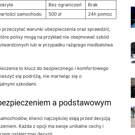
okryte
Bez ‌ograniczeń
Brak
artości samochodu
500 zł
24h pomoc
 przeczytać warunki ubezpieczenia oraz sprawdzić,
ektóre polisy mogą⁢ na przykład nie obejmować szkód
eutwardzonych lub w przypadku rażącego niedbalstwa
ieczenia to klucz do‌ bezpiecznego i komfortowego
zyć się podróżą, nie ⁤martwiąc ⁣się o
alnymi‌ szkodami.
ubezpieczeniem a podstawowym
amochodów, klienci najczęściej stają przed decyzją
niem. Każda z opcji ma swoje unikalne cechy i
ciem ostatecznej decyzji.