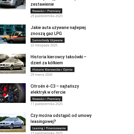
zestawienie
Nowości i Premiery
29 października 2025
Jakie auta używane najlepiej
znoszą gaz LPG
Samochody Używane
22 listopada 2025
Historia kierowcy taksówki –
dzień za kółkiem
Historie Kierowców i Opinie
29 marca 2026
Citroën ë-C3 – najtańszy
elektryk w ofercie
Nowości i Premiery
11 października 2025
Czy można odstąpić od umowy
leasingowej?
Leasing i Finansowanie
13 października 2025