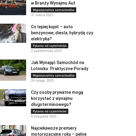
w Branży Wynajmu Aut
Wypożyczalnia samochodów
31 marca 2025
Co lepiej kupić – auto
benzynowe, diesla, hybrydę czy
elektryka?
Pytania od czytelników
2 października 2025
Jak Wynająć Samochód na
Lotnisku: Praktyczne Porady
Wypożyczalnia samochodów
24 lutego 2025
Czy osoby prywatne mogą
korzystać z wynajmu
długoterminowego?
Pytania od czytelników
6 listopada 2025
Najciekawsze premiery
motoryzacyjne roku – pełne