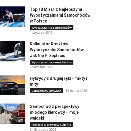
Top 10 Miast z Najlepszymi
Wypożyczalniami Samochodów
w Polsce
Wypożyczalnia samochodów
1 stycznia 2016
Kalkulator Kosztów
Wypożyczalni Samochodów:
Jak Nie Przepłacić
Wypożyczalnia samochodów
7 września 2023
Hybrydy z drugiej ręki – fakty i
mity
13 marca 2026
Samochody Używane
Samochód z perspektywy
młodego kierowcy – moje
wnioski
Historie Kierowców i Opinie
24 listopada 2025