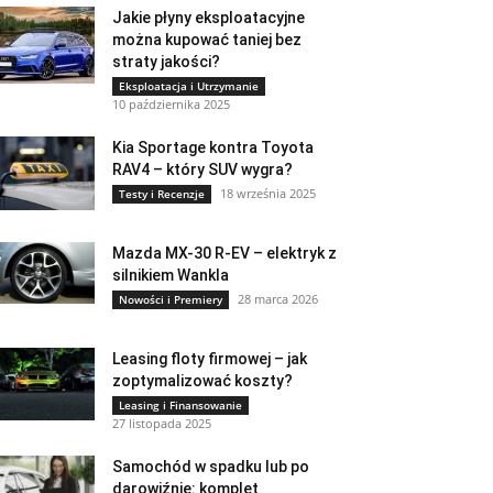
Jakie płyny eksploatacyjne
można kupować taniej bez
straty jakości?
Eksploatacja i Utrzymanie
10 października 2025
Kia Sportage kontra Toyota
RAV4 – który SUV wygra?
18 września 2025
Testy i Recenzje
Mazda MX-30 R-EV – elektryk z
silnikiem Wankla
28 marca 2026
Nowości i Premiery
Leasing floty firmowej – jak
zoptymalizować koszty?
Leasing i Finansowanie
27 listopada 2025
Samochód w spadku lub po
darowiźnie: komplet