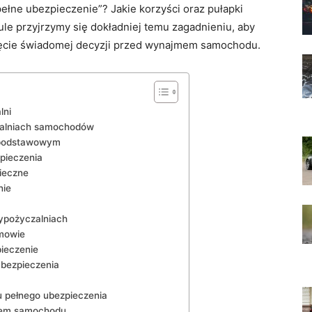
ełne ubezpieczenie”? Jakie korzyści oraz pułapki
ule przyjrzymy się dokładniej temu zagadnieniu, aby⁤
djęcie świadomej decyzji⁣ przed ‍wynajmem samochodu.
lni
zalniach samochodów
 podstawowym
pieczenia
nieczne
nie
ypożyczalniach
umowie
ieczenie
ubezpieczenia
 pełnego ubezpieczenia
jem samochodu