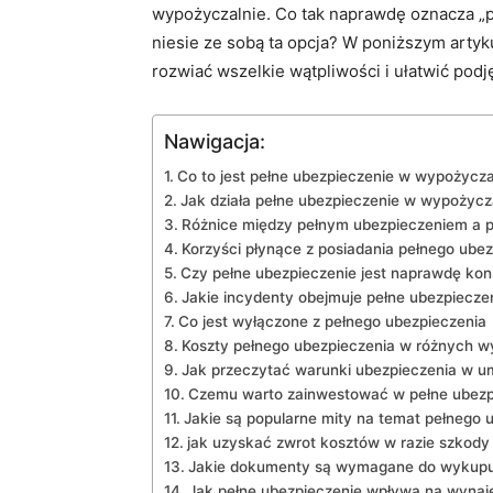
‍wypożyczalnie. Co tak naprawdę oznacza „p
niesie ze sobą ta opcja?⁢ W poniższym⁣ artyk
rozwiać wszelkie wątpliwości i ułatwić⁤ po
Nawigacja:
Co to jest pełne ⁤ubezpieczenie w wypożycza
Jak działa pełne ubezpieczenie w wypożyc
Różnice‌ między pełnym ubezpieczeniem a
Korzyści płynące z posiadania pełnego ubez
Czy pełne ubezpieczenie jest‌ naprawdę ko
Jakie incydenty obejmuje pełne ubezpiecze
Co jest wyłączone z pełnego ubezpieczenia
Koszty pełnego ubezpieczenia⁤ w różnych w
Jak przeczytać warunki ubezpieczenia w 
Czemu warto zainwestować w pełne ubezp
Jakie są popularne mity na temat pełnego 
jak uzyskać zwrot kosztów w ‌razie szkody
Jakie dokumenty są wymagane do wykupu
Jak pełne ubezpieczenie wpływa na wyna