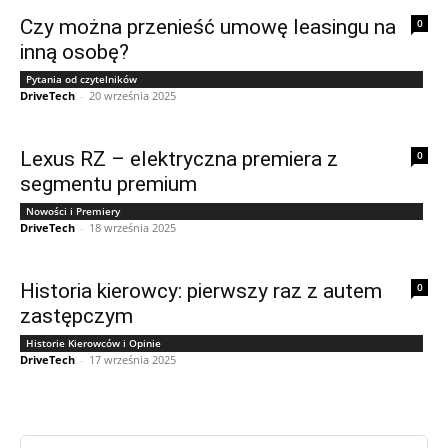
Czy można przenieść umowę leasingu na
0
inną osobę?
Pytania od czytelników
DriveTech
-
20 września 2025
Lexus RZ – elektryczna premiera z
0
segmentu premium
Nowości i Premiery
DriveTech
-
18 września 2025
Historia kierowcy: pierwszy raz z autem
0
zastępczym
Historie Kierowców i Opinie
DriveTech
-
17 września 2025