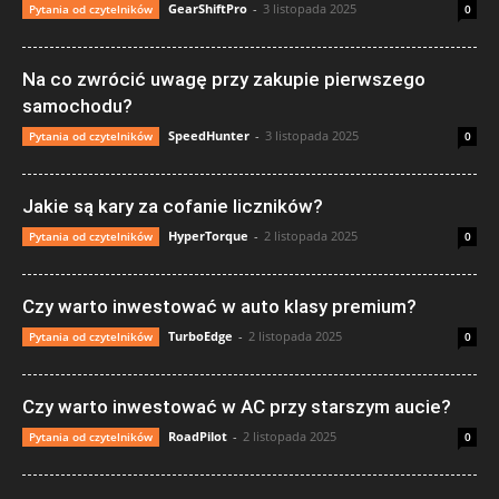
GearShiftPro
-
3 listopada 2025
Pytania od czytelników
0
Na co zwrócić uwagę przy zakupie pierwszego
samochodu?
SpeedHunter
-
3 listopada 2025
Pytania od czytelników
0
Jakie są kary za cofanie liczników?
HyperTorque
-
2 listopada 2025
Pytania od czytelników
0
Czy warto inwestować w auto klasy premium?
TurboEdge
-
2 listopada 2025
Pytania od czytelników
0
Czy warto inwestować w AC przy starszym aucie?
RoadPilot
-
2 listopada 2025
Pytania od czytelników
0