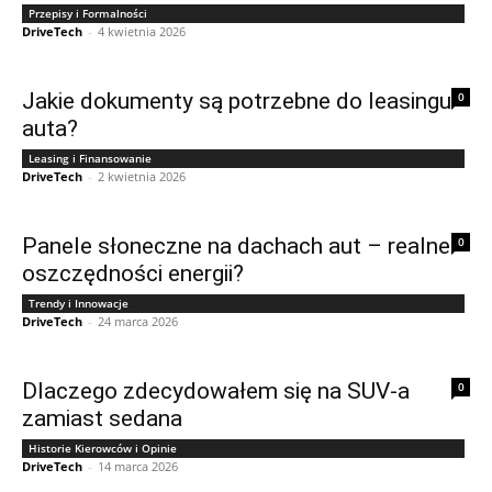
Przepisy i Formalności
DriveTech
-
4 kwietnia 2026
Jakie dokumenty są potrzebne do leasingu
0
auta?
Leasing i Finansowanie
DriveTech
-
2 kwietnia 2026
Panele słoneczne na dachach aut – realne
0
oszczędności energii?
Trendy i Innowacje
DriveTech
-
24 marca 2026
Dlaczego zdecydowałem się na SUV-a
0
zamiast sedana
Historie Kierowców i Opinie
DriveTech
-
14 marca 2026