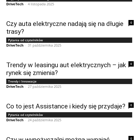
DriveTech
-
4 listopada 2025
Czy auta elektryczne nadają się na długie
0
trasy?
Pytania od czytelników
DriveTech
-
31 października 2025
Trendy w leasingu aut elektrycznych – jak
0
rynek się zmienia?
Trendy i Innowacje
DriveTech
-
27 października 2025
Co to jest Assistance i kiedy się przydaje?
0
Pytania od czytelników
DriveTech
-
24 października 2025
Czy w wypożyczalni można wynająć
0