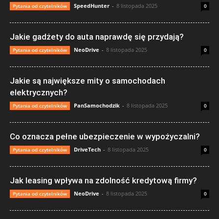
SpeedHunter
-
8 listopada 2025
Pytania od czytelników
0
Jakie gadżety do auta naprawdę się przydają?
NeoDrive
-
8 listopada 2025
Pytania od czytelników
0
Jakie są największe mity o samochodach
elektrycznych?
PanSamochodzik
-
8 listopada 2025
Pytania od czytelników
0
Co oznacza pełne ubezpieczenie w wypożyczalni?
DriveTech
-
8 listopada 2025
Pytania od czytelników
0
Jak leasing wpływa na zdolność kredytową firmy?
NeoDrive
-
8 listopada 2025
Pytania od czytelników
0