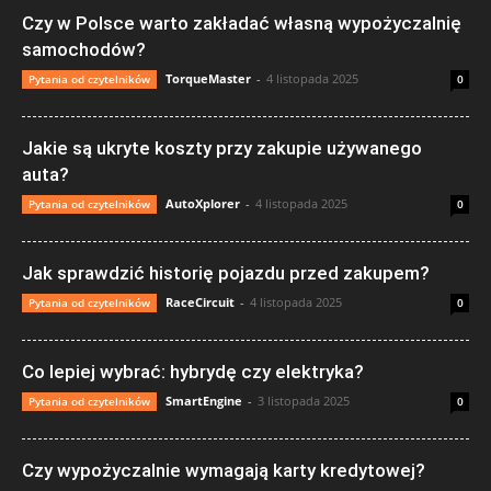
Czy w Polsce warto zakładać własną wypożyczalnię
samochodów?
TorqueMaster
-
4 listopada 2025
Pytania od czytelników
0
Jakie są ukryte koszty przy zakupie używanego
auta?
AutoXplorer
-
4 listopada 2025
Pytania od czytelników
0
Jak sprawdzić historię pojazdu przed zakupem?
RaceCircuit
-
4 listopada 2025
Pytania od czytelników
0
Co lepiej wybrać: hybrydę czy elektryka?
SmartEngine
-
3 listopada 2025
Pytania od czytelników
0
Czy wypożyczalnie wymagają karty kredytowej?