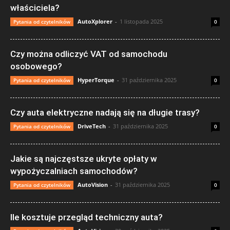
właściciela?
AutoXplorer
-
1 listopada 2025
Pytania od czytelników
0
Czy można odliczyć VAT od samochodu
osobowego?
HyperTorque
-
31 października 2025
Pytania od czytelników
0
Czy auta elektryczne nadają się na długie trasy?
DriveTech
-
31 października 2025
Pytania od czytelników
0
Jakie są najczęstsze ukryte opłaty w
wypożyczalniach samochodów?
AutoVision
-
31 października 2025
Pytania od czytelników
0
Ile kosztuje przegląd techniczny auta?