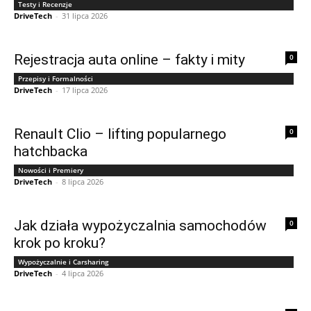
Testy i Recenzje
DriveTech
-
31 lipca 2026
Rejestracja auta online – fakty i mity
0
Przepisy i Formalności
DriveTech
-
17 lipca 2026
Renault Clio – lifting popularnego
0
hatchbacka
Nowości i Premiery
DriveTech
-
8 lipca 2026
Jak działa wypożyczalnia samochodów
0
krok po kroku?
Wypożyczalnie i Carsharing
DriveTech
-
4 lipca 2026