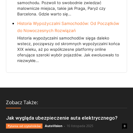
samochodu. Pozwoli to swobodnie zwiedzać
malownicze miejsca, takie jak Praga, Paryż czy
Barcelona. Gdzie warto się…
Historia Wypożyczalni Samochodów: Od Początków
do Nowoczesnych Rozwiązań
Historia wypożyczalni samochodów sięga daleko
wstecz, począwszy od skromnych wypożyczalni końca
XIX wieku, aż po współczesne platformy online
oferujące szeroki wybór pojazdów. Jak ewoluowało to
niezwykłe…
Zobacz Także:
Jak wygląda ubezpieczenie auta elektrycznego?
AutoVision
-
16 listopada 2025
Pytania od czytelników
0