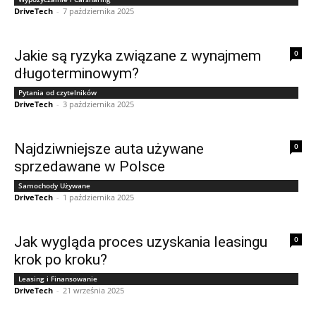
DriveTech
-
7 października 2025
Jakie są ryzyka związane z wynajmem
0
długoterminowym?
Pytania od czytelników
DriveTech
-
3 października 2025
Najdziwniejsze auta używane
0
sprzedawane w Polsce
Samochody Używane
DriveTech
-
1 października 2025
Jak wygląda proces uzyskania leasingu
0
krok po kroku?
Leasing i Finansowanie
DriveTech
-
21 września 2025