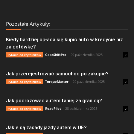
Pozostałe Artykuły:
Kiedy bardziej opłaca się kupić auto w kredycie niż
za gotówkę?
GearShiftPro
-
29 października 2025
Pytania od czytelników
0
Jak przerejestrować samochód po zakupie?
TorqueMaster
-
29 października 2025
Pytania od czytelników
0
Jak podróżować autem taniej za granicą?
RoadPilot
-
28 października 2025
Pytania od czytelników
0
Jakie są zasady jazdy autem w UE?