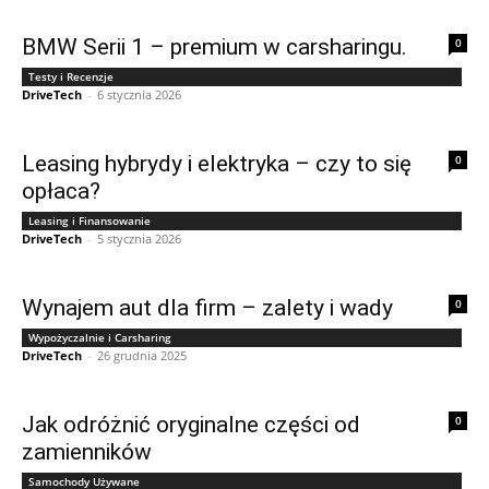
BMW Serii 1 – premium w carsharingu.
0
Testy i Recenzje
DriveTech
-
6 stycznia 2026
Leasing hybrydy i elektryka – czy to się
0
opłaca?
Leasing i Finansowanie
DriveTech
-
5 stycznia 2026
Wynajem aut dla firm – zalety i wady
0
Wypożyczalnie i Carsharing
DriveTech
-
26 grudnia 2025
Jak odróżnić oryginalne części od
0
zamienników
Samochody Używane