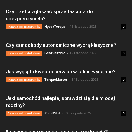
Czy trzeba zgłaszać sprzedaż auta do
ubezpieczyciela?
HyperTorque
-
16 listopada 2025
Pytania od czytelników
0
Czy samochody autonomiczne wyprą klasyczne?
GearShiftPro
-
15 listopada 2025
Pytania od czytelników
0
Jak wygląda kwestia serwisu w takim wynajmie?
TorqueMaster
-
14 listopada 2025
Pytania od czytelników
0
Jaki samochód najlepiej sprawdzi się dla młodej
rodziny?
RoadPilot
-
13 listopada 2025
Pytania od czytelników
0
Ile mam czasu na rejestrację auta po kupnie?