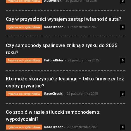
AutoVision
-
30 października 2025
Pytania od czytelników
0
Czy w przyszłości wynajem zastąpi własność auta?
RoadTracer
-
30 października 2025
Pytania od czytelników
0
Czy samochody spalinowe znikną z rynku do 2035
roku?
FutureRider
-
29 października 2025
Pytania od czytelników
0
Kto może skorzystać z leasingu – tylko firmy czy też
osoby prywatne?
RaceCircuit
-
29 października 2025
Pytania od czytelników
0
Co zrobić w razie stłuczki samochodem z
wypożyczalni?
RoadTracer
-
29 października 2025
Pytania od czytelników
0