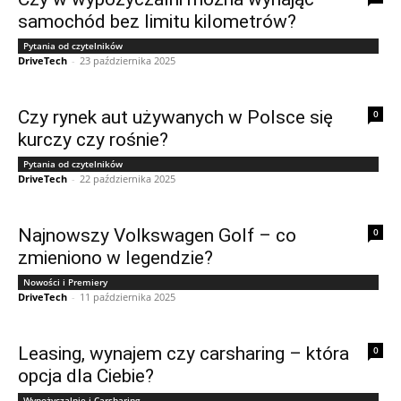
samochód bez limitu kilometrów?
Pytania od czytelników
DriveTech
-
23 października 2025
Czy rynek aut używanych w Polsce się
0
kurczy czy rośnie?
Pytania od czytelników
DriveTech
-
22 października 2025
Najnowszy Volkswagen Golf – co
0
zmieniono w legendzie?
Nowości i Premiery
DriveTech
-
11 października 2025
Leasing, wynajem czy carsharing – która
0
opcja dla Ciebie?
Wypożyczalnie i Carsharing