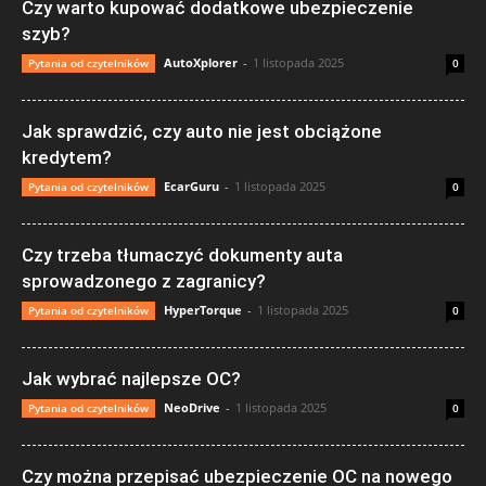
Czy warto kupować dodatkowe ubezpieczenie
szyb?
AutoXplorer
-
1 listopada 2025
Pytania od czytelników
0
Jak sprawdzić, czy auto nie jest obciążone
kredytem?
EcarGuru
-
1 listopada 2025
Pytania od czytelników
0
Czy trzeba tłumaczyć dokumenty auta
sprowadzonego z zagranicy?
HyperTorque
-
1 listopada 2025
Pytania od czytelników
0
Jak wybrać najlepsze OC?
NeoDrive
-
1 listopada 2025
Pytania od czytelników
0
Czy można przepisać ubezpieczenie OC na nowego