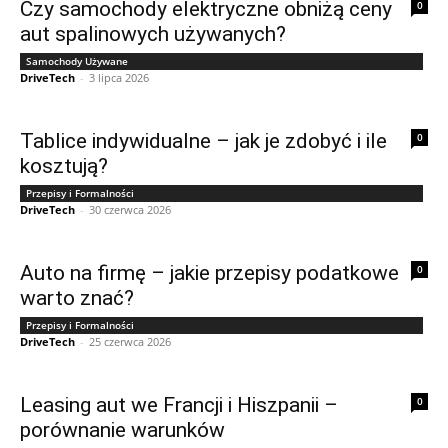
Czy samochody elektryczne obniżą ceny
0
aut spalinowych używanych?
Samochody Używane
DriveTech
-
3 lipca 2026
Tablice indywidualne – jak je zdobyć i ile
0
kosztują?
Przepisy i Formalności
DriveTech
-
30 czerwca 2026
Auto na firmę – jakie przepisy podatkowe
0
warto znać?
Przepisy i Formalności
DriveTech
-
25 czerwca 2026
Leasing aut we Francji i Hiszpanii –
0
porównanie warunków