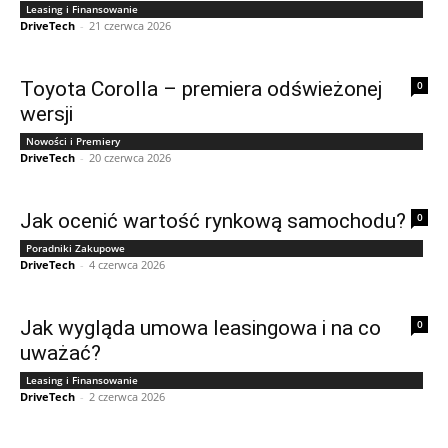
Leasing i Finansowanie
DriveTech
-
21 czerwca 2026
Toyota Corolla – premiera odświeżonej
0
wersji
Nowości i Premiery
DriveTech
-
20 czerwca 2026
Jak ocenić wartość rynkową samochodu?
0
Poradniki Zakupowe
DriveTech
-
4 czerwca 2026
Jak wygląda umowa leasingowa i na co
0
uważać?
Leasing i Finansowanie
DriveTech
-
2 czerwca 2026