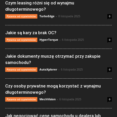
Czym leasing różni się od wynajmu
długoterminowego?
TurboEdge
-
8 listopada 2025
Pytania od czytelników
0
Jakie są kary za brak OC?
HyperTorque
-
6 listopada 2025
Pytania od czytelników
0
Jakie dokumenty muszę otrzymać przy zakupie
samochodu?
AutoXplorer
-
6 listopada 2025
Pytania od czytelników
0
Czy osoby prywatne mogą korzystać z wynajmu
długoterminowego?
MechVision
-
6 listopada 2025
Pytania od czytelników
0
Jak negocjować cenę samochodu u dealera lub