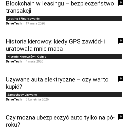
Blockchain w leasingu – bezpieczeństwo
0
transakcji
Leasing i Finansowanie
DriveTech
-
17 maja 2026
Historia kierowcy: kiedy GPS zawiódł i
0
uratowała mnie mapa
Historie Kierowców i Opinie
DriveTech
-
4 maja 2026
Używane auta elektryczne – czy warto
0
kupić?
Samochody Używane
DriveTech
-
8 kwietnia 2026
Czy można ubezpieczyć auto tylko na pół
0
roku?