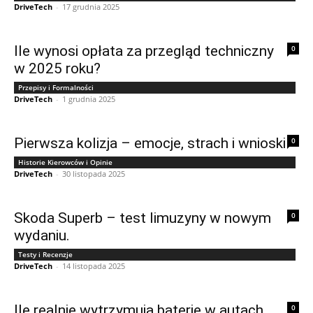
DriveTech
-
17 grudnia 2025
Ile wynosi opłata za przegląd techniczny
0
w 2025 roku?
Przepisy i Formalności
DriveTech
-
1 grudnia 2025
Pierwsza kolizja – emocje, strach i wnioski
0
Historie Kierowców i Opinie
DriveTech
-
30 listopada 2025
Skoda Superb – test limuzyny w nowym
0
wydaniu.
Testy i Recenzje
DriveTech
-
14 listopada 2025
Ile realnie wytrzymują baterie w autach
0