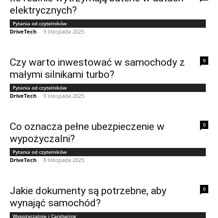
elektrycznych?
Pytania od czytelników
DriveTech
-
9 listopada 2025
Czy warto inwestować w samochody z
0
małymi silnikami turbo?
Pytania od czytelników
DriveTech
-
9 listopada 2025
Co oznacza pełne ubezpieczenie w
0
wypożyczalni?
Pytania od czytelników
DriveTech
-
8 listopada 2025
Jakie dokumenty są potrzebne, aby
0
wynająć samochód?
Wypożyczalnie i Carsharing