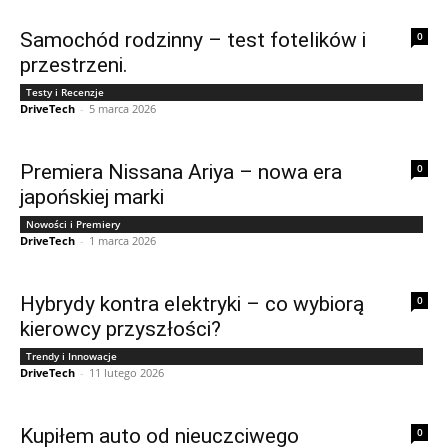
Samochód rodzinny – test fotelików i
0
przestrzeni.
Testy i Recenzje
DriveTech
-
5 marca 2026
Premiera Nissana Ariya – nowa era
0
japońskiej marki
Nowości i Premiery
DriveTech
-
1 marca 2026
Hybrydy kontra elektryki – co wybiorą
0
kierowcy przyszłości?
Trendy i Innowacje
DriveTech
-
11 lutego 2026
Kupiłem auto od nieuczciwego
0