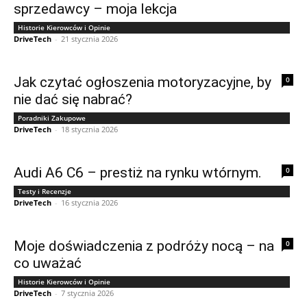
sprzedawcy – moja lekcja
Historie Kierowców i Opinie
DriveTech
-
21 stycznia 2026
Jak czytać ogłoszenia motoryzacyjne, by
0
nie dać się nabrać?
Poradniki Zakupowe
DriveTech
-
18 stycznia 2026
Audi A6 C6 – prestiż na rynku wtórnym.
0
Testy i Recenzje
DriveTech
-
16 stycznia 2026
Moje doświadczenia z podróży nocą – na
0
co uważać
Historie Kierowców i Opinie
DriveTech
-
7 stycznia 2026