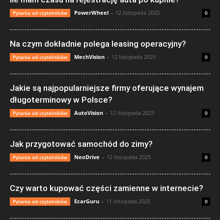
PowerWheel
-
12 listopada 2025
Pytania od czytelników
0
Na czym dokładnie polega leasing operacyjny?
MechVision
-
12 listopada 2025
Pytania od czytelników
0
Jakie są najpopularniejsze firmy oferujące wynajem
długoterminowy w Polsce?
AutoVision
-
12 listopada 2025
Pytania od czytelników
0
Jak przygotować samochód do zimy?
NeoDrive
-
12 listopada 2025
Pytania od czytelników
0
Czy warto kupować części zamienne w internecie?
EcarGuru
-
11 listopada 2025
Pytania od czytelników
0