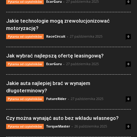
EcarGuru
-
27 października 2025
Pytania od czytelników
0
Jakie technologie mogą zrewolucjonizować
motoryzację?
RaceCircuit
-
27 października 2025
Pytania od czytelników
0
Jak wybrać najlepszą ofertę leasingową?
EcarGuru
-
27 października 2025
Pytania od czytelników
0
Jakie auta najlepiej brać w wynajem
długoterminowy?
FutureRider
-
27 października 2025
Pytania od czytelników
0
Czy można wynająć auto bez wkładu własnego?
TorqueMaster
-
26 października 2025
Pytania od czytelników
0