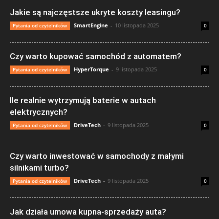
Jakie są najczęstsze ukryte koszty leasingu?
SmartEngine
-
10 listopada 2025
Pytania od czytelników
0
Czy warto kupować samochód z automatem?
HyperTorque
-
9 listopada 2025
Pytania od czytelników
0
Ile realnie wytrzymują baterie w autach
elektrycznych?
DriveTech
-
9 listopada 2025
Pytania od czytelników
0
Czy warto inwestować w samochody z małymi
silnikami turbo?
DriveTech
-
9 listopada 2025
Pytania od czytelników
0
Jak działa umowa kupna-sprzedaży auta?