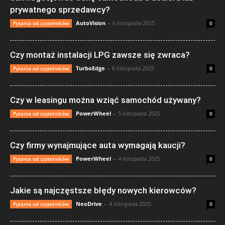
prywatnego sprzedawcy?
AutoVision
-
6 listopada 2025
Pytania od czytelników
0
Czy montaż instalacji LPG zawsze się zwraca?
TurboEdge
-
6 listopada 2025
Pytania od czytelników
0
Czy w leasingu można wziąć samochód używany?
PowerWheel
-
5 listopada 2025
Pytania od czytelników
0
Czy firmy wynajmujące auta wymagają kaucji?
PowerWheel
-
4 listopada 2025
Pytania od czytelników
0
Jakie są najczęstsze błędy nowych kierowców?
NeoDrive
-
4 listopada 2025
Pytania od czytelników
0