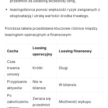
przedmiot za ustaloną wcześniej cenę,
leasingobiorca ponosi większość ryzyk związanych z
eksploatacją i utratą wartości środka trwałego.
Poniższa tabela przedstawia kluczowe różnice między
leasingiem operacyjnym a finansowym:
Leasing
Cecha
Leasing finansowy
operacyjny
Czas
trwania
Krótki
Długi
umowy
Przypisanie
Nie w
W bilansie
aktywów
bilansie
Po
Zwraca się
zakończeniu
Możliwość wykupu
przedmiot
umowy