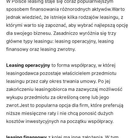
W Polsce leasing staje się coraz popularniejszym
sposobem finansowania różnorodnych aktywów.Warto
jednak wiedzieć, że istnieje kilka rodzajów leasingu, z
którymi warto się zapoznać, aby wybrać najlepszą opcję
dla swojego biznesu. Zasadniczo wyróżnia się trzy
główne typy leasingu: leasing operacyjny, leasing
finansowy oraz leasing zwrotny.
Leasing operacyjny
to forma współpracy, w której
leasingodawca pozostaje właścicielem przedmiotu
leasingu przez cały okres trwania umowy. Po jej
zakończeniu leasingobiorca ma zazwyczaj możliwość
wykupu przedmiotu za określoną cenę lub jego
zwrot.Jest to popularna opcja dla firm, które preferują
niższe miesięczne raty i nie chcą ponosić dużych
kosztów inwestycyjnych na początku współpracy.
leasing finansowy
z kolei ma inne założenia. W tym