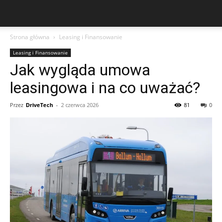
Strona główna
Leasing i Finansowanie
Leasing i Finansowanie
Jak wygląda umowa
leasingowa i na co uważać?
Przez
DriveTech
-
2 czerwca 2026
81
0