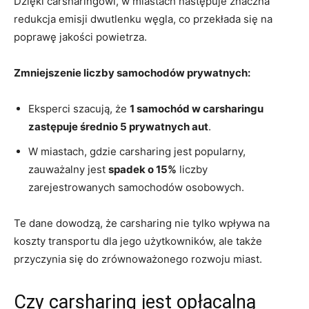
Dzięki carsharingowi, w miastach następuje znaczna
redukcja emisji dwutlenku węgla, co przekłada⁢ się na
poprawę jakości powietrza.
Zmniejszenie liczby samochodów prywatnych:
Eksperci szacują, że
1 samochód ⁣w carsharingu‍
zastępuje średnio 5 prywatnych aut
.
W miastach, gdzie carsharing⁤ jest popularny,
zauważalny ⁣jest
spadek o 15%
liczby
zarejestrowanych⁤ samochodów osobowych.
Te dane dowodzą, że carsharing nie ⁣tylko ‍wpływa na
koszty transportu​ dla jego użytkowników, ale także
przyczynia się⁣ do‌ zrównoważonego ‌rozwoju miast.
Czy carsharing jest opłacalną