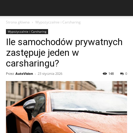
Strona główna
Wypożyczalnie i Carsharing
Wypożyczalnie i Carsharing
Ile samochodów prywatnych
zastępuje jeden w
carsharingu?
Przez
AutoVision
-
23 stycznia 2026
148
0