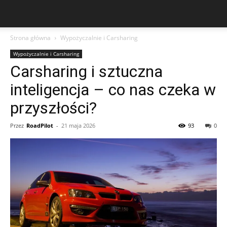
Strona główna
Wypożyczalnie i Carsharing
Wypożyczalnie i Carsharing
Carsharing i sztuczna
inteligencja – co nas czeka w
przyszłości?
Przez
RoadPilot
-
21 maja 2026
93
0