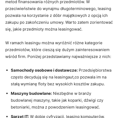
metod finansowania różnych przedmiotów.⁣ W‌
przeciwieństwie⁢ do wynajmu długoterminowego, leasing
pozwala na korzystanie z dóbr ‌majątkowych z opcją ich
zakupu⁢ po zakończeniu umowy. ‌Warto ‌zatem zorientować
się, jakie⁣ przedmioty można leasingować.
W ramach leasingu​ można wyróżnić ‍różne‌ kategorie
⁣przedmiotów, które​ cieszą się⁢ dużym⁤ zainteresowaniem
wśród firm. ‍Poniżej przedstawiamy najważniejsze ⁢z⁤ nich:
Samochody​ osobowe ⁢i​ dostawcze:
Przedsiębiorstwa
często decydują⁣ się na leasingaut,co pozwala im na
stałą wymianę floty⁣ bez wysokich ⁤kosztów zakupu.
Maszyny ⁣budowlane:
Niezbędne w branży
‍budowlanej maszyny, takie jak koparki, dźwigi ⁤czy‌
betoniarki, można z powodzeniem leasingować.
Sprzęt⁣ IT:
W ⁢dobie cyfryzacji,⁣ leasing‌ komputerów,