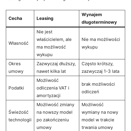
Wynajem
Cecha
Leasing
długoterminowy
Nie jest
właścicielem, ale ​
Nie ma możliwości
Własność
ma możliwość
wykupu
wykupu
Okres
Zazwyczaj ⁣dłuższy,
Często ‍krótszy,
umowy
nawet kilka lat
zazwyczaj ⁢1-3 ⁣lata
Możliwość
brak możliwości
Podatki
odliczenia⁤ VAT i
odliczeń
amortyzacji
Możliwość zmiany
Możliwość
Świeżość
na nowszy ⁣model
wymiany na⁣ nowy
technologii
po‌ zakończeniu
model w trakcie
⁢umowy
⁢trwania umowy