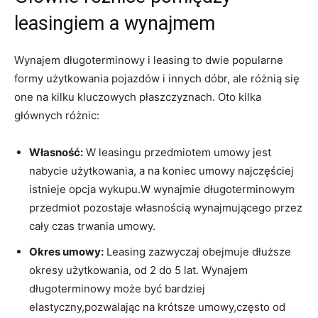
leasingiem a ‍wynajmem
Wynajem ⁤długoterminowy i leasing ⁢to‌ dwie popularne
formy użytkowania pojazdów i​ innych​ dóbr, ale różnią​ się
one na kilku​ kluczowych płaszczyznach. Oto kilka
głównych różnic:
Własność:
W‍ leasingu przedmiotem umowy⁣ jest
nabycie użytkowania, a ‍na ‌koniec​ umowy ⁢najczęściej
istnieje opcja wykupu.W wynajmie‌ długoterminowym
przedmiot⁤ pozostaje własnością wynajmującego przez
cały czas trwania umowy.
Okres umowy:
Leasing zazwyczaj‌ obejmuje ⁢dłuższe
okresy​ użytkowania, ‍od 2 do 5 ⁣lat. Wynajem
długoterminowy może⁣ być bardziej⁢
elastyczny,pozwalając na krótsze⁤ umowy,często od