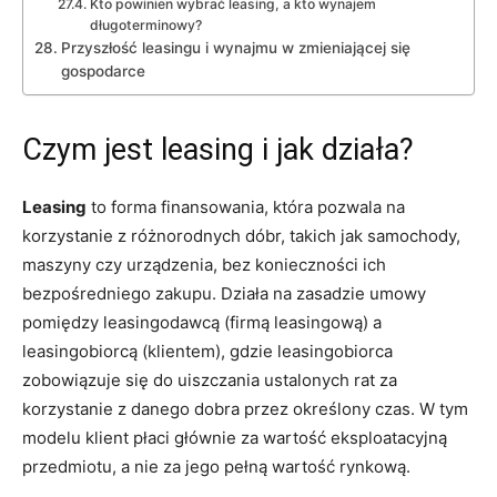
Kto ‍powinien​ wybrać leasing, a‍ kto wynajem
długoterminowy?
Przyszłość leasingu i wynajmu w⁤ zmieniającej się ​
gospodarce
Czym jest leasing i jak działa?
Leasing
to‍ forma finansowania, która ​pozwala na
korzystanie⁣ z różnorodnych‍ dóbr, takich⁣ jak samochody,⁣
maszyny czy ​urządzenia,⁤ bez konieczności ich
bezpośredniego zakupu. ‍Działa na zasadzie umowy
‍pomiędzy‌ leasingodawcą (firmą leasingową) a
leasingobiorcą‍ (klientem), ⁣gdzie leasingobiorca
zobowiązuje się do uiszczania ustalonych rat za‍
korzystanie z ⁤danego dobra ⁢przez ‌określony czas. W tym
modelu klient płaci głównie za wartość eksploatacyjną
przedmiotu, a nie​ za jego pełną wartość rynkową.