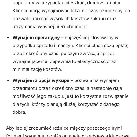
popularny w przypadku mieszkań, domów lub⁤ biur.⁤
Klienci mogą wynajmować‌ lokal ‍na czas oznaczony, co
pozwala uniknąć wysokich kosztów zakupu oraz
utrzymania własnej nieruchomości.
Wynajem operacyjny
– najczęściej stosowany w
przypadku ‍sprzętu i maszyn. Klienci płacą stałą opłatę
przez‍ określony czas, po czym zwracają sprzęt
wynajmującemu.⁢ Zapewnia‌ to elastyczność⁤ oraz
minimalizację kosztów.
Wynajem⁢ z opcją ⁤wykupu
– pozwala na wynajem
przedmiotu przez określony czas, a następnie daje⁤
możliwość jego zakupu. jest to korzystne rozwiązanie⁣
dla⁤ tych, ​którzy planują ‍dłużej korzystać z danego
dobra.
Aby​ lepiej zrozumieć ‌różnice między ⁤poszczególnymi
formami wynajmu, poniższa⁢ tabela ​przedstawia ⁤kluczowe