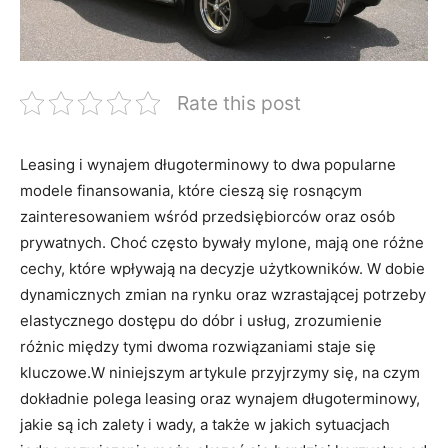
Rate this post
Leasing i ⁣wynajem⁢ długoterminowy to ⁤dwa popularne​
modele finansowania, które ⁢cieszą się rosnącym
zainteresowaniem wśród przedsiębiorców oraz osób
prywatnych. Choć często bywały mylone, mają one różne
cechy, które wpływają na ⁤decyzje użytkowników.⁢ W dobie
dynamicznych zmian​ na rynku oraz wzrastającej potrzeby
elastycznego‌ dostępu do⁤ dóbr i usług, ⁢zrozumienie
różnic między tymi dwoma rozwiązaniami staje się
kluczowe.W niniejszym‍ artykule przyjrzymy ⁣się, na⁢ czym
dokładnie polega leasing oraz‍ wynajem⁢ długoterminowy,
⁢jakie są ich⁣ zalety‍ i ‍wady, a także w jakich sytuacjach