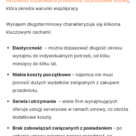
możliwość użytkowania ⁢przedmiotu ⁤na podstawie umowy
,⁤
która określa warunki współpracy.
Wynajem‌ długoterminowy​ charakteryzuje⁢ się kilkoma
‌kluczowymi cechami:
Elastyczność
​ – ‌można dopasować długość okresu
wynajmu ‍do indywidualnych potrzeb, od kilku
miesięcy⁢ do kilku lat.
Niskie koszty początkowe
– najemca nie musi
ponosić dużych⁣ wydatków związanych ⁣z zakupem⁢
przedmiotu.
Serwis i utrzymanie
⁤ – wiele firm ⁣wynajmujących ​
oferuje usługi serwisowe w ramach​ umowy, co obniża⁢
dodatkowe⁤ koszty.
Brak⁣ zobowiązań związanych z posiadaniem
-‍ po
upływie umowy najemca zwraca przedmiot, co