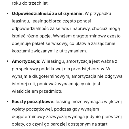
roku do trzech lat.
Odpowiedzialność za utrzymanie:
W przypadku
leasingu, leasingobiorca ‌często ponosi
odpowiedzialność za serwis i⁢ naprawy, chociaż mogą
⁣istnieć różne opcje. ​Wynajem długoterminowy często⁤
obejmuje pakiet serwisowy, ‌co ułatwia zarządzanie
‌kosztami związanymi ‌z‌ utrzymaniem.
Amortyzacja:
W leasingu,​ amortyzacja jest ważna‌ z
perspektywy podatkowej ‌dla przedsiębiorstw. W⁣
wynajmie⁢ długoterminowym, amortyzacja‌ nie odgrywa
istotnej roli, ⁣ponieważ wynajmujący nie jest
właścicielem przedmiotu.
Koszty ⁢początkowe:
⁣leasing​ może wymagać większej
wpłaty początkowej, podczas gdy ‍wynajem⁢
długoterminowy zazwyczaj ⁢wymaga jedynie pierwszej
opłaty, co czyni go bardziej dostępnym‍ na start.