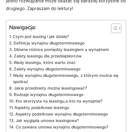
jedno‌ rozwiązanie może okazać się bardziej ‌korzystne od
drugiego. ⁤Zapraszam do​ lektury!
Nawigacja:
Czym jest leasing i jak działa?
Definicja ​wynajmu ​długoterminowego
Główne różnice pomiędzy⁣ leasingiem a ‍wynajmem
Zalety leasingu dla​ przedsiębiorców
Wady⁤ leasingu, ‌które warto‌ znać
Zalety ‍wynajmu‌ długoterminowego
Wady⁤ wynajmu długoterminowego, z⁢ którymi można się
spotkać
Jakie przedmioty‍ można leasingować?
Rodzaje​ wynajmu długoterminowego
Kto skorzysta na leasingu,a kto ⁢na wynajmie?
Aspekty podatkowe ​leasingu
Aspekty podatkowe wynajmu długoterminowego
Jak ​wygląda umowa leasingowa?
Co zawiera ⁤umowa ⁣wynajmu długoterminowego?