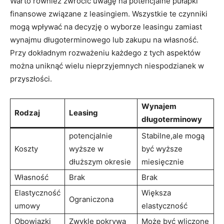
Warto również zwrócić uwagę na⁢ potencjalne ⁣pułapki‌
finansowe związane z ⁢leasingiem. Wszystkie te czynniki
mogą wpływać na⁣ decyzję‌ o ‌wyborze leasingu zamiast
wynajmu ⁤długoterminowego lub zakupu na ​własność.
Przy⁤ dokładnym rozważeniu każdego z tych aspektów ​
można uniknąć ⁤wielu nieprzyjemnych​ niespodzianek w
przyszłości.
Wynajem
Rodzaj
Leasing
długoterminowy
potencjalnie
Stabilne,ale mogą
Koszty
wyższe w
być ​wyższe⁣
⁤dłuższym okresie
miesięcznie
Własność
Brak
Brak
Elastyczność
Większa
Ograniczona
umowy
elastyczność
Obowiązki
Zwykle pokrywa
Może być⁢ wliczone