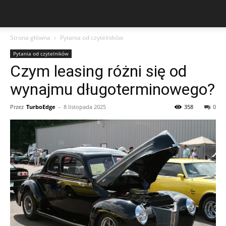
Strona główna
Pytania od czytelników
Pytania od czytelników
Czym leasing różni się od
wynajmu długoterminowego?
Przez
TurboEdge
-
8 listopada 2025
358
0