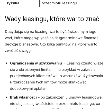
ryzyka
przedmiotu⁣ leasingu.
Wady⁤ leasingu, ‌które warto‌ znać
Decydując się ⁣na leasing, warto ⁣być‍ świadomym jego
wad, które mogą wpłynąć na długoterminowe ⁢finanse i
decyzje⁢ biznesowe. Oto kilka⁣ punktów, na ​które warto⁤
zwrócić ‌uwagę:
Ograniczenia w użytkowaniu
‌ – Leasing często wiąże
się ‍z‍ określonymi⁢ limitami, na ⁤przykład w​ zakresie
⁢przejechanych kilometrów lub warunków użytkowania.
Przekroczenie tych limitów ⁢może skutkować
dodatkowymi opłatami.
Brak własności
– po zakończeniu‌ umowy leasingowej
nie ‌stajesz ⁣się właścicielem przedmiotu leasingu, co