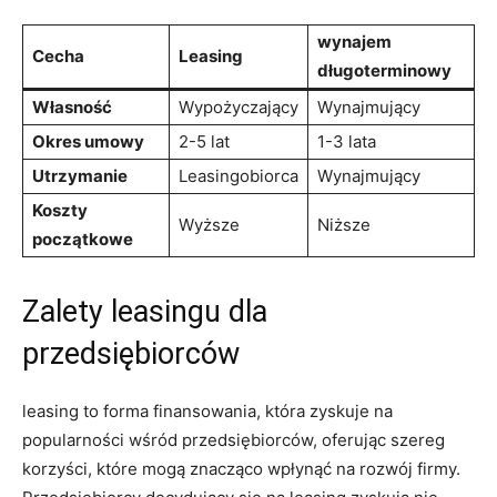
wynajem
Cecha
Leasing
długoterminowy
Własność
Wypożyczający
Wynajmujący
Okres umowy
2-5 ⁤lat
1-3 lata
Utrzymanie
Leasingobiorca
Wynajmujący
Koszty
Wyższe
Niższe
początkowe
Zalety leasingu dla​
przedsiębiorców
leasing‍ to forma ‍finansowania,‍ która zyskuje⁤ na‌
popularności wśród przedsiębiorców, oferując ‌szereg
⁣korzyści, ‌które mogą znacząco‌ wpłynąć na rozwój⁢ firmy.