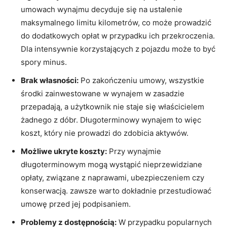
umowach ⁤wynajmu ⁣decyduje się na ustalenie
maksymalnego limitu⁢ kilometrów, co​ może ⁢prowadzić
do‌ dodatkowych opłat w ⁢przypadku ich przekroczenia.
Dla intensywnie​ korzystających ​z pojazdu‍ może to⁢ być
spory minus.
Brak ‍własności:
Po zakończeniu umowy, wszystkie
środki zainwestowane⁤ w wynajem w zasadzie⁣
przepadają, a użytkownik nie⁢ staje się ‍właścicielem
żadnego z dóbr. Długoterminowy ​wynajem ⁣to więc
koszt,⁣ który nie prowadzi do zdobicia aktywów.
Możliwe ukryte koszty:
Przy wynajmie
długoterminowym mogą wystąpić nieprzewidziane⁢
opłaty, związane z naprawami, ubezpieczeniem⁣ czy‌
konserwacją. zawsze warto dokładnie przestudiować
umowę przed jej podpisaniem.
Problemy ⁣z dostępnością:
W przypadku popularnych