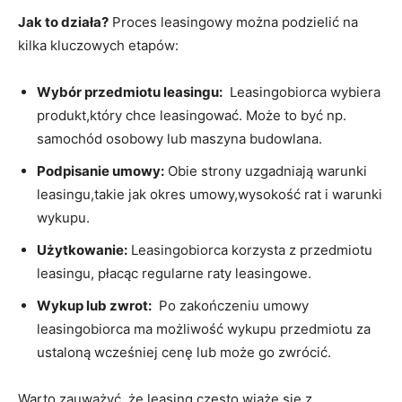
Jak⁣ to działa?
Proces ⁢leasingowy można podzielić na
kilka kluczowych etapów:
Wybór⁤ przedmiotu ‌leasingu:
⁢ Leasingobiorca wybiera
produkt,który ⁤chce leasingować.⁢ Może‍ to być np.
samochód osobowy lub maszyna budowlana.
Podpisanie umowy:
⁢Obie ‌strony uzgadniają warunki
leasingu,takie​ jak okres umowy,wysokość rat i​ warunki
wykupu.
Użytkowanie:
Leasingobiorca ⁣korzysta z przedmiotu
⁢leasingu,⁤ płacąc ⁢regularne raty‌ leasingowe.
Wykup lub​ zwrot:
⁢ Po zakończeniu umowy
leasingobiorca ma możliwość⁢ wykupu ​przedmiotu za
⁢ustaloną wcześniej cenę lub może go zwrócić.
Warto ‍zauważyć, że leasing często wiąże się​ z