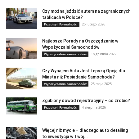
Czy można jeździć autem na zagranicznych
tablicach w Polsce?
25 lutego 2026
Przepisy i Formalności
Najlepsze Porady na Oszczędzanie w
Wypożyczalni Samochodów
18 grudnia 2022
Wypożyczalnia samochodów
Czy Wynajem Auta Jest Lepszą Opcją dla
Miasta niż Posiadanie Samochodu?
25 maja 2025
Wypożyczalnia samochodów
Zgubiony dowód rejestracyjny – co zrobić?
4 sierpnia 2026
Przepisy i Formalności
Więcej niż mycie – dlaczego auto detailing
to inwestycja w Twój...