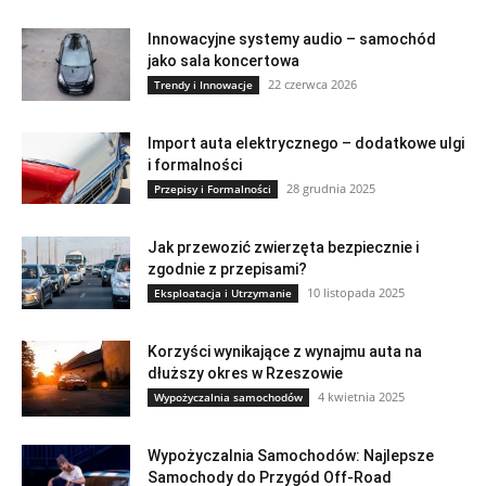
Innowacyjne systemy audio – samochód
jako sala koncertowa
22 czerwca 2026
Trendy i Innowacje
Import auta elektrycznego – dodatkowe ulgi
i formalności
28 grudnia 2025
Przepisy i Formalności
Jak przewozić zwierzęta bezpiecznie i
zgodnie z przepisami?
10 listopada 2025
Eksploatacja i Utrzymanie
Korzyści wynikające z wynajmu auta na
dłuższy okres w Rzeszowie
4 kwietnia 2025
Wypożyczalnia samochodów
Wypożyczalnia Samochodów: Najlepsze
Samochody do Przygód Off-Road