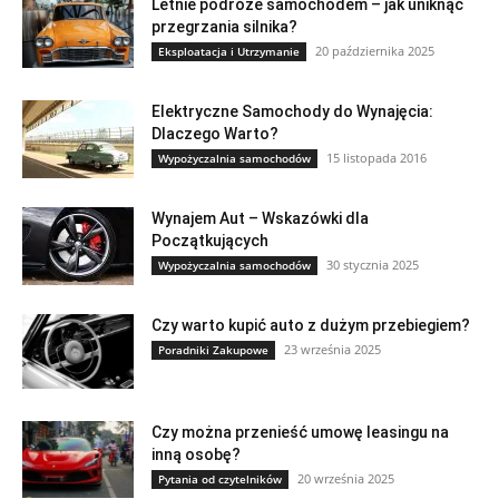
Letnie podróże samochodem – jak uniknąć
przegrzania silnika?
20 października 2025
Eksploatacja i Utrzymanie
Elektryczne Samochody do Wynajęcia:
Dlaczego Warto?
15 listopada 2016
Wypożyczalnia samochodów
Wynajem Aut – Wskazówki dla
Początkujących
30 stycznia 2025
Wypożyczalnia samochodów
Czy warto kupić auto z dużym przebiegiem?
23 września 2025
Poradniki Zakupowe
Czy można przenieść umowę leasingu na
inną osobę?
20 września 2025
Pytania od czytelników