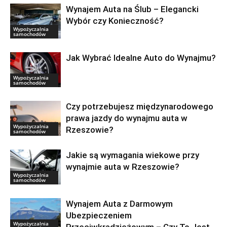
Wynajem Auta na Ślub – Elegancki
Wybór czy Konieczność?
Wypożyczalnia
samochodów
Jak Wybrać Idealne Auto do Wynajmu?
Wypożyczalnia
samochodów
Czy potrzebujesz międzynarodowego
prawa jazdy do wynajmu auta w
Wypożyczalnia
Rzeszowie?
samochodów
Jakie są wymagania wiekowe przy
wynajmie auta w Rzeszowie?
Wypożyczalnia
samochodów
Wynajem Auta z Darmowym
Ubezpieczeniem
Wypożyczalnia
Przeciwkradzieżowym – Czy To Jest