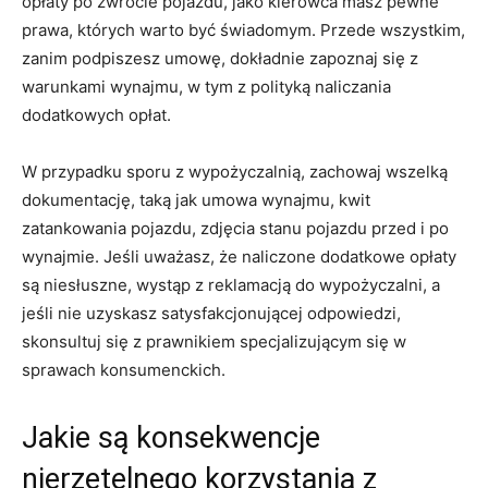
opłaty po​ zwrocie pojazdu, jako kierowca masz pewne
prawa, których warto być świadomym. Przede wszystkim,
zanim podpiszesz umowę,‍ dokładnie⁤ zapoznaj się z
warunkami⁢ wynajmu, w tym z polityką naliczania
dodatkowych opłat.
W przypadku ‌sporu z wypożyczalnią, zachowaj wszelką⁣
dokumentację, taką ⁤jak ​umowa wynajmu,‍ kwit
zatankowania pojazdu, zdjęcia‍ stanu pojazdu przed i po
wynajmie. Jeśli‌ uważasz,‌ że naliczone dodatkowe opłaty
są niesłuszne, wystąp z reklamacją do ⁢wypożyczalni, a
jeśli nie uzyskasz satysfakcjonującej odpowiedzi,⁣
skonsultuj się z prawnikiem specjalizującym się w
sprawach konsumenckich.
Jakie są konsekwencje
nierzetelnego korzystania z