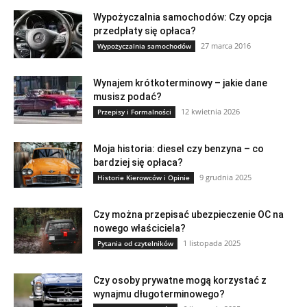
Wypożyczalnia samochodów: Czy opcja
przedpłaty się opłaca?
27 marca 2016
Wypożyczalnia samochodów
Wynajem krótkoterminowy – jakie dane
musisz podać?
12 kwietnia 2026
Przepisy i Formalności
Moja historia: diesel czy benzyna – co
bardziej się opłaca?
9 grudnia 2025
Historie Kierowców i Opinie
Czy można przepisać ubezpieczenie OC na
nowego właściciela?
1 listopada 2025
Pytania od czytelników
Czy osoby prywatne mogą korzystać z
wynajmu długoterminowego?