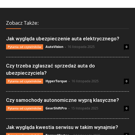
Zobacz Także:
Jak wygląda ubezpieczenie auta elektrycznego?
AutoVision
-
16 listopada 2025
Pytania od czytelników
0
Czy trzeba zgłaszać sprzedaż auta do
ubezpieczyciela?
HyperTorque
-
16 listopada 2025
Pytania od czytelników
0
Czy samochody autonomiczne wyprą klasyczne?
GearShiftPro
-
15 listopada 2025
Pytania od czytelników
0
Jak wygląda kwestia serwisu w takim wynajmie?