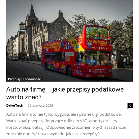
Przepisy i Formalności
Auto na firmę – jakie przepisy podatkowe
warto znać?
DriveTech
-
25 czerwca 2026
0
Auto na firmę to nie tylko wygoda, ale i pewne ulgi podatkowe.
Warto znać przepisy dotyczące odliczeń VAT, amortyzacji czy
kosztów eksploatacji. Odpowiednie zrozumienie tych zasad może
znacznie obniżyć nasze wydatki. Jakie są szczegóły?