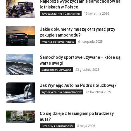
Najlepsze wypożyczalnie samochodów na
lotniskach w Polsce
15 kwietnia 2026
Wypożyczalnie i Carsharing
Jakie dokumenty muszę otrzymać przy
zakupie samochodu?
6 listopada 2025
Pytania od czytelników
Samochody sportowe używane – które są
warte uwagi
23 grudnia 2025
Samochody Używane
Jak Wynająć Auto na Podróż Służbową?
18 kwietnia 2025
Wypożyczalnia samochodów
Co się dzieje z leasingiem po kradzieży
auta?
8 maja 2026
Przepisy i Formalności