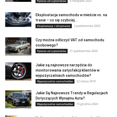
6 listopada 2025
Pytania od czytelników
Eksploatacja samochodu w mieście vs. na
trasie – co się szybciej...
2 października 2025
Eksploatacja i Utrzymanie
Czy można odliczyć VAT od samochodu
osobowego?
31 października 2025
Pytania od czytelników
Jakie są najnowsze narzędzia do
monitorowania satysfakcji klientów w
wypożyczalniach samochodów?
22 marca 2019
Wypożyczalnia samochodów
Jakie Są Najnowsze Trendy w Regulacjach
Dotyczących Wynajmu Auta?
15 grudnia 2024
Wypożyczalnia samochodów