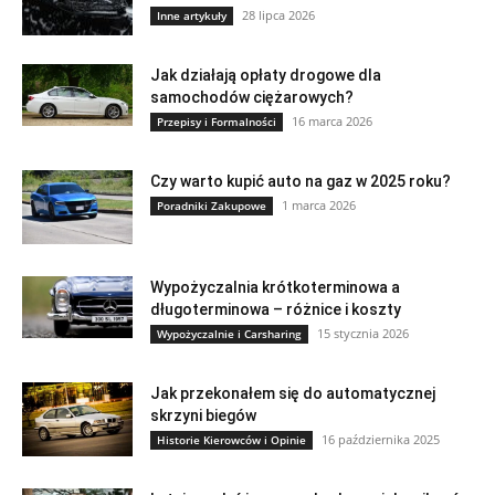
28 lipca 2026
Inne artykuły
Jak działają opłaty drogowe dla
samochodów ciężarowych?
16 marca 2026
Przepisy i Formalności
Czy warto kupić auto na gaz w 2025 roku?
1 marca 2026
Poradniki Zakupowe
Wypożyczalnia krótkoterminowa a
długoterminowa – różnice i koszty
15 stycznia 2026
Wypożyczalnie i Carsharing
Jak przekonałem się do automatycznej
skrzyni biegów
16 października 2025
Historie Kierowców i Opinie