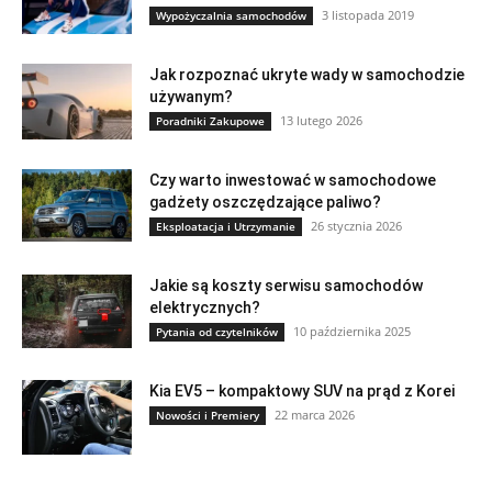
3 listopada 2019
Wypożyczalnia samochodów
Jak rozpoznać ukryte wady w samochodzie
używanym?
13 lutego 2026
Poradniki Zakupowe
Czy warto inwestować w samochodowe
gadżety oszczędzające paliwo?
26 stycznia 2026
Eksploatacja i Utrzymanie
Jakie są koszty serwisu samochodów
elektrycznych?
10 października 2025
Pytania od czytelników
Kia EV5 – kompaktowy SUV na prąd z Korei
22 marca 2026
Nowości i Premiery