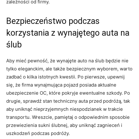
‌zależności⁢ od firmy.
Bezpieczeństwo podczas
korzystania ‌z wynajętego auta na​
ślub
Aby mieć pewność, że ‍wynajęte‌ auto na ⁤ślub będzie nie
⁣tylko eleganckim, ale także bezpiecznym ‍wyborem,⁢ warto
zadbać o kilka ‍istotnych kwestii. Po pierwsze, upewnij⁣
się,⁢ że ‌firma wynajmująca pojazd ​posiada ‌aktualne
⁣ubezpieczenie OC, które⁢ pokryje ewentualne⁢ szkody.⁤ Po
drugie, sprawdź stan techniczny auta przed ⁢podróżą, ⁣tak
aby uniknąć nieprzyjemnych ⁤niespodzianek w trakcie
⁢transportu. ⁣Wreszcie, pamiętaj o⁢ odpowiednim‍ sposobie
przewiezienia ​sukni ślubnej, ⁣aby uniknąć zagnieceń i
uszkodzeń podczas podróży.