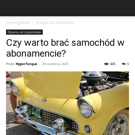
Strona główna
Pytania od czytelników
Pytania od czytelników
Czy warto brać samochód w
abonamencie?
Przez
HyperTorque
-
20 września 2025
445
0