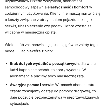
użytkowników.Przede wszystkim, abonament
samochodowy‍ zapewnia
elastyczność
i
komfort
w ​
codziennym użytkowaniu. Klienci ‍nie ⁢muszą martwić się
o koszty związane z utrzymaniem pojazdu,​ takie jak
serwis, ubezpieczenie czy podatki, które często są
wliczone w miesięczną opłatę.
Wiele osób zastanawia się, jakie są główne zalety tego⁤
modelu. ‍Oto niektóre z ⁣nich:
Brak ⁢dużych wydatków początkowych:
dla wielu
ludzi kupno samochodu to spory wydatek.‍ W
⁢abonamencie⁤ płacimy⁣ tylko miesięczną ratę.
Awaryjna pomoc i serwis:
W⁤ ramach abonamentu
często zyskujemy dostęp do‍ pomocy drogowej, co
daje poczucie bezpieczeństwa w nieprzewidzianych
sytuacjach.