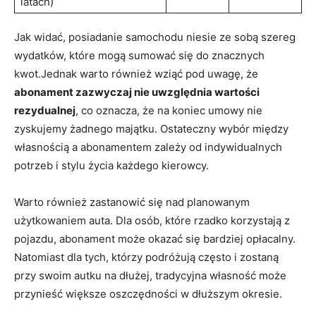
⁢latach)
Jak ⁣widać, posiadanie samochodu niesie​ ze sobą szereg
wydatków, które mogą sumować się do znacznych
kwot.Jednak warto również ⁣wziąć ⁤pod uwagę, ⁣że
abonament zazwyczaj nie ‍uwzględnia ​wartości‍
rezydualnej
, co oznacza, że na ​koniec umowy nie
zyskujemy żadnego majątku. Ostateczny‌ wybór ⁢między
własnością a abonamentem zależy od ​indywidualnych⁤
potrzeb i stylu życia każdego kierowcy.
Warto również⁢ zastanowić się nad planowanym
użytkowaniem auta. Dla ⁤osób, które rzadko korzystają z
⁢pojazdu, abonament może okazać‍ się bardziej opłacalny.
Natomiast dla tych, którzy podróżują często i zostaną
przy⁢ swoim autku‍ na dłużej, tradycyjna własność może
przynieść‌ większe oszczędności ⁤w dłuższym‍ okresie.