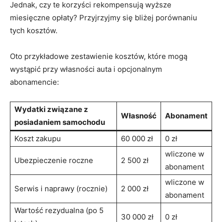
Jednak, czy te korzyści rekompensują wyższe
‌miesięczne opłaty? Przyjrzyjmy ⁤się bliżej porównaniu
tych kosztów.
Oto przykładowe zestawienie kosztów, które ⁤mogą
wystąpić przy własności‌ auta i opcjonalnym
abonamencie:
Wydatki związane⁣ z
Własność
Abonament
posiadaniem samochodu
Koszt ⁣zakupu
60 000⁤ zł
0 zł
wliczone‍ w
Ubezpieczenie roczne
2 500 zł
abonament
wliczone ⁣w
Serwis i naprawy (rocznie)
2 ⁢000 zł
abonament
Wartość rezydualna (po 5
30 000 zł
0 zł