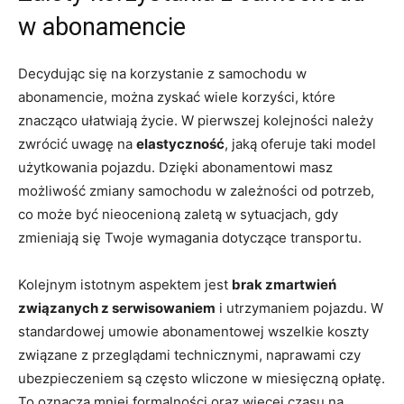
w abonamencie
Decydując się na korzystanie z samochodu w
‍abonamencie, ​można zyskać wiele⁢ korzyści, które⁤
znacząco ułatwiają życie. W⁣ pierwszej kolejności należy
zwrócić uwagę na
elastyczność
, jaką oferuje taki model
⁤użytkowania pojazdu. Dzięki abonamentowi masz
możliwość zmiany samochodu w zależności ⁢od potrzeb,⁣
co może być nieocenioną zaletą w sytuacjach, gdy
zmieniają się⁣ Twoje wymagania dotyczące transportu.
Kolejnym istotnym ‍aspektem jest
brak zmartwień
⁤związanych z serwisowaniem
‍i utrzymaniem pojazdu. ⁣W⁢
standardowej‍ umowie abonamentowej wszelkie koszty
związane​ z przeglądami ‌technicznymi, naprawami czy
ubezpieczeniem są często wliczone ⁤w miesięczną‍ opłatę.
To oznacza mniej formalności oraz więcej czasu na⁣