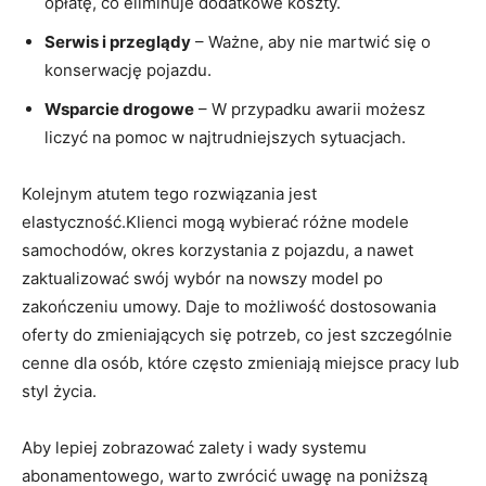
opłatę, co eliminuje dodatkowe koszty.
Serwis i przeglądy
– Ważne,⁤ aby nie ⁤martwić​ się‌ o
konserwację pojazdu.
Wsparcie drogowe
– W przypadku awarii ​możesz‌
liczyć na pomoc w najtrudniejszych sytuacjach.
Kolejnym atutem⁣ tego⁣ rozwiązania jest
elastyczność.Klienci mogą wybierać różne modele
samochodów, okres ‍korzystania ​z pojazdu, a nawet
zaktualizować swój wybór na ​nowszy⁤ model po
zakończeniu umowy.⁣ Daje to ⁤możliwość⁤ dostosowania
oferty do zmieniających się potrzeb,​ co⁣ jest‍ szczególnie⁤
cenne‍ dla osób, które często zmieniają miejsce pracy lub
styl życia.
Aby lepiej zobrazować⁣ zalety i wady systemu
abonamentowego, warto zwrócić uwagę na poniższą