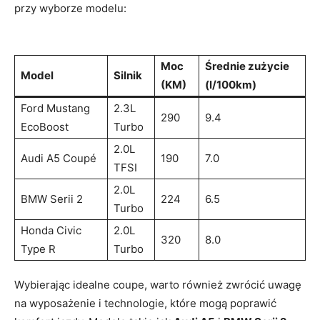
przy wyborze modelu:
Moc
Średnie zużycie
Model
Silnik
(KM)
(l/100km)
Ford Mustang
2.3L
290
9.4
EcoBoost
Turbo
2.0L
Audi⁣ A5 Coupé
190
7.0
TFSI
2.0L
BMW Serii 2
224
6.5
Turbo
Honda Civic
2.0L
320
8.0
Type R
Turbo
Wybierając idealne coupe, warto⁣ również zwrócić uwagę
na wyposażenie i technologie, które mogą poprawić