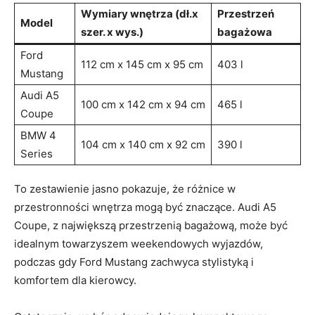
Wymiary wnętrza (dł.x
Przestrzeń
Model
szer. x wys.)
bagażowa
Ford
112 cm x 145 cm ⁢x 95 cm
403 l
Mustang
Audi ​A5
100 cm x‍ 142 cm x 94 cm
465 l
Coupe
BMW 4
104 cm x​ 140 cm x 92 cm
390 l
Series
To zestawienie jasno pokazuje, że różnice w‍
przestronności wnętrza mogą być znaczące. Audi A5
Coupe, z ⁢największą przestrzenią‍ bagażową, może być
idealnym towarzyszem weekendowych wyjazdów,⁤
podczas gdy Ford‌ Mustang zachwyca ‍stylistyką i
komfortem⁤ dla kierowcy.