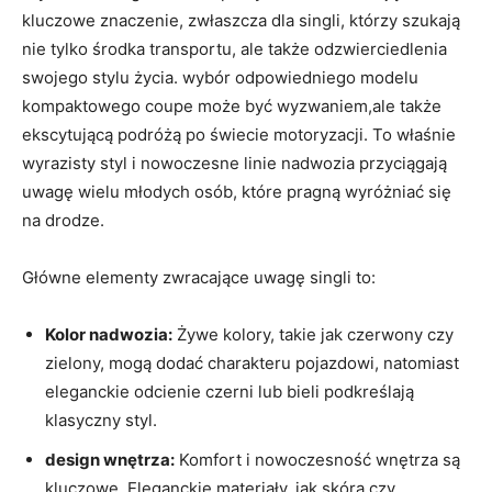
kluczowe znaczenie,​ zwłaszcza dla singli, ⁣którzy szukają
nie tylko środka transportu, ale ‌także odzwierciedlenia
swojego stylu życia. wybór odpowiedniego modelu
kompaktowego coupe ⁤może być wyzwaniem,ale także
ekscytującą podróżą ⁢po świecie motoryzacji.⁣ To właśnie
wyrazisty styl i nowoczesne linie nadwozia przyciągają
uwagę wielu młodych osób, które pragną wyróżniać⁢ się
na drodze.
Główne elementy⁤ zwracające uwagę singli ⁣to:
Kolor⁢ nadwozia:
⁣Żywe‍ kolory, takie⁢ jak czerwony czy
zielony, mogą dodać charakteru pojazdowi, natomiast
eleganckie odcienie czerni lub bieli podkreślają
klasyczny styl.
design wnętrza:
Komfort i nowoczesność wnętrza są
⁢kluczowe. Eleganckie materiały, jak⁤ skóra ​czy