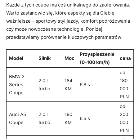
Każde z tych coupe ma coś unikalnego do zaoferowania.
⁢Warto zastanowić się,‍ które aspekty są dla Ciebie
ważniejsze – sportowy styl jazdy, komfort podróżowania
czy może nowoczesne technologie. Poniżej
przedstawiamy porównanie kluczowych ⁣parametrów:
Przyspieszenie
Model
Silnik
Moc
cena
(0-100 km/h)
od
BMW 2
2.0 l
184
180
Series
6.8 s
turbo
KM
000
Coupe
⁢PLN
od
Audi A5
2.0 l
190
200
6.5 s
Coupe
turbo
KM
000
PLN