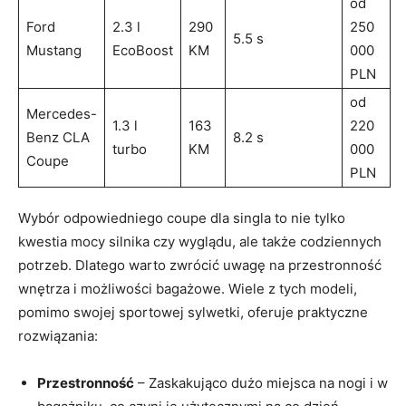
od
Ford
2.3 l
290
250
5.5 s
Mustang
EcoBoost
⁤KM
000
PLN
od
Mercedes-
1.3 l
163
220 ​
Benz CLA
8.2 s
turbo
KM
000
Coupe
⁣PLN
Wybór odpowiedniego coupe dla singla to nie⁤ tylko
kwestia mocy silnika czy wyglądu, ale także codziennych⁢
potrzeb. Dlatego warto ‍zwrócić uwagę na przestronność
wnętrza i‍ możliwości bagażowe. Wiele⁢ z tych modeli,
pomimo swojej sportowej sylwetki, oferuje praktyczne
rozwiązania:
Przestronność
– Zaskakująco dużo‍ miejsca ‍na nogi i w