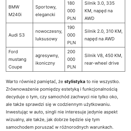
180
Silnik 3.0, 335
BMW
Sportowy,
000
KM, napęd na
M240i
elegancki
PLN
AWD
190
nowoczesny,
Silnik 2.0, 310 KM,
Audi S3
000
luksusowy
​napęd na AWD
PLN
Ford
200
agresywny,
Silnik V8, 450 ⁢KM,
mustang
000
ikoniczny
rear-wheel drive
Coupe
PLN
Warto również pamiętać, że
stylistyka
to nie wszystko.
Zrównoważenie pomiędzy estetyką ‍i funkcjonalnością⁣
decyduje o tym, czy samochód zachwyci nie tylko oko,⁢
ale także ‌sprawdzi się w codziennym użytkowaniu.
Inwestując w auto, singli ​nie interesuje jedynie aspekt
wizualny,‌ ale także, ⁢jak dobrze będzie się tym‍
samochodem poruszać w różnorodnych warunkach.