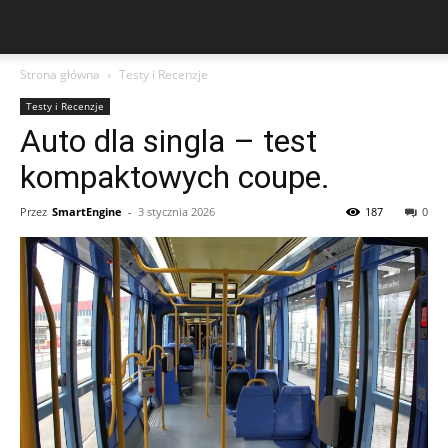
Strona główna
Testy i Recenzje
Testy i Recenzje
Auto dla singla – test
kompaktowych coupe.
Przez
SmartEngine
-
3 stycznia 2026
187
0