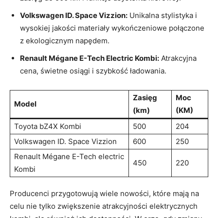
Volkswagen ⁤ID. ‍Space Vizzion:
Unikalna stylistyka ‌i
wysokiej jakości materiały wykończeniowe połączone
z ekologicznym ⁢napędem.
Renault Mégane E-Tech Electric⁤ Kombi:
Atrakcyjna
cena, świetne osiągi i⁣ szybkość ⁤ładowania.
Zasięg
Moc‍
Model
(km)
(KM)
Toyota ⁢bZ4X⁤ Kombi
500
204
Volkswagen ID. Space Vizzion
600
250
Renault ⁣Mégane E-Tech electric
450
220
Kombi
Producenci ‍przygotowują wiele nowości, które​ mają na
celu nie ⁣tylko zwiększenie atrakcyjności elektrycznych