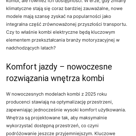
kombi, ale również ich ⁤dostępności. W erze, ‍gdy zmiany
klimatyczne stają się​ coraz bardziej zauważalne, nowe
modele mają szansę zyskać na popularności jako
integralna część zrównoważonej⁣ przyszłości transportu.
Czy to właśnie kombi⁢ elektryczne⁤ będą kluczowym
elementem przekształcania branży motoryzacyjnej w
nadchodzących ​latach?
Komfort jazdy – ⁣nowoczesne
rozwiązania wnętrza⁢ kombi
W nowoczesnych modelach kombi z⁤ 2025‌ roku
producenci stawiają na optymalizację przestrzeni,⁢
zapewniając jednocześnie ⁢wysoki komfort użytkowania.
Wnętrza ⁤są⁣ projektowane tak, ⁢aby maksymalnie
wykorzystać dostępną‌ przestrzeń, co czyni
podróżowanie jeszcze przyjemniejszym. Kluczowe