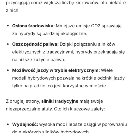
przyciągają coraz większą liczbę kierowców. oto niektóre
z‌ nich:
Osłona środowiska:
Mniejsze emisje CO2 sprawiają,⁣
że hybrydy ⁣są bardziej ekologiczne.
Oszczędność⁤ paliwa:
Dzięki⁢ połączeniu silników⁤
elektrycznych z⁣ tradycyjnymi, hybrydy ‍przekładają się
na niższe zużycie paliwa.
Możliwość jazdy w ⁤trybie elektrycznym:
Wiele
modeli hybrydowych pozwala​ na krótkie odcinki ‍jazdy
tylko na prądzie, co jest ‍korzystne w mieście.
Z ⁢drugiej strony,
silniki tradycyjne
mają ‌swoje
‌niezaprzeczalne atuty. Oto ich kluczowe zalety:
Wydajność:
wysoka ⁣moc i lepsze osiągi w porównaniu
do niektórych silników hybrydowych.