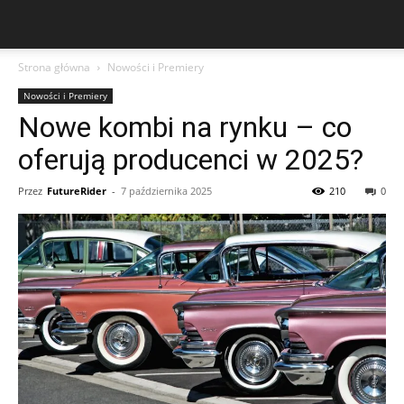
Strona główna
Nowości i Premiery
Nowości i Premiery
Nowe kombi na rynku – co
oferują producenci w 2025?
Przez
FutureRider
-
7 października 2025
210
0