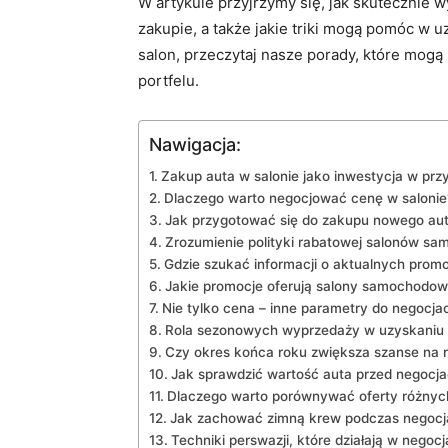
W artykule przyjrzymy się, jak skutecznie 
zakupie, a także jakie triki mogą pomóc w u
salon, przeczytaj nasze porady, które mog
portfelu.
Nawigacja:
Zakup auta w salonie jako inwestycja w prz
Dlaczego warto negocjować cenę w salonie
Jak przygotować się do zakupu nowego au
Zrozumienie polityki rabatowej salonów s
Gdzie szukać informacji o aktualnych prom
Jakie promocje oferują salony samochodo
Nie tylko cena – inne parametry do negocjac
Rola sezonowych wyprzedaży w uzyskaniu
Czy okres końca roku zwiększa szanse na 
Jak sprawdzić wartość auta przed negocja
Dlaczego warto porównywać oferty różnyc
Jak zachować zimną krew podczas negocja
Techniki perswazji, które działają w negoc