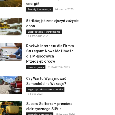
energii?
24 marca 2026
Trendy i Innowacje
5 trików, jak zmniejszyć zużycie
opon
Eksploatacja i Utrzymanie
14 listopada 2025
Rozkwit Internetu dla Firm w
Strzegom: Nowe Możliwości
dla Miejscowych
Przedsiębiorców
21 kwietnia 2023
Inne artykuły
Czy Warto Wynajmować
Samochód na Wakacje?
Wypożyczalnia samochodów
17 lipca 2024
Subaru Solterra – premiera
elektrycznego SUV-a
18 lutego 2026
Nowości i Premiery