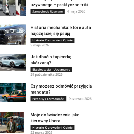
używanego – praktyczne triki
4 maja 2026
Samochody Używane
Historia mechanika: które auta
najczęściej się psują
Historie Kierowców i Opinie
9 maja 2026
Jak dbać o tapicerkę
skórzaną?
Eksploatacja i Utrzymanie
29 października 2025
Czy możesz odmówić przyjęcia
mandatu?
9 czerwca 2026
Przepisy i Formalności
Moje doświadczenia jako
kierowcy Ubera
Historie Kierowców i Opinie
22 marca 2026