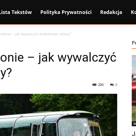
Lista Tekstów
Polityka Prywatności
Redakcja
K
salonie – jak wywalczyć dodatkowe rabaty?
P
onie – jak wywalczyć
y?
200
0
W
J