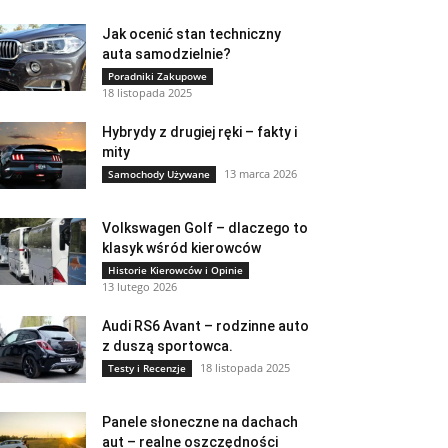
Jak ocenić stan techniczny
auta samodzielnie?
Poradniki Zakupowe
18 listopada 2025
Hybrydy z drugiej ręki – fakty i
mity
13 marca 2026
Samochody Używane
Volkswagen Golf – dlaczego to
klasyk wśród kierowców
Historie Kierowców i Opinie
13 lutego 2026
Audi RS6 Avant – rodzinne auto
z duszą sportowca.
18 listopada 2025
Testy i Recenzje
Panele słoneczne na dachach
aut – realne oszczędności