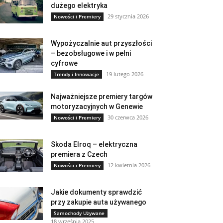
dużego elektryka
29 stycznia 2026
Nowości i Premiery
Wypożyczalnie aut przyszłości
– bezobsługowe i w pełni
cyfrowe
19 lutego 2026
Trendy i Innowacje
Najważniejsze premiery targów
motoryzacyjnych w Genewie
30 czerwca 2026
Nowości i Premiery
Skoda Elroq – elektryczna
premiera z Czech
12 kwietnia 2026
Nowości i Premiery
Jakie dokumenty sprawdzić
przy zakupie auta używanego
Samochody Używane
18 września 2025