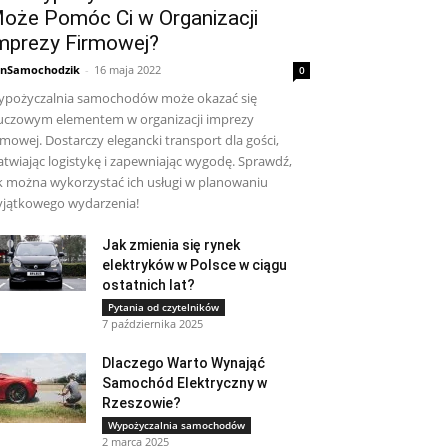
oże Pomóc Ci w Organizacji
mprezy Firmowej?
nSamochodzik
-
16 maja 2022
0
pożyczalnia samochodów może okazać się
uczowym elementem w organizacji imprezy
rmowej. Dostarczy elegancki transport dla gości,
atwiając logistykę i zapewniając wygodę. Sprawdź,
k można wykorzystać ich usługi w planowaniu
jątkowego wydarzenia!
Jak zmienia się rynek
elektryków w Polsce w ciągu
ostatnich lat?
Pytania od czytelników
7 października 2025
Dlaczego Warto Wynająć
Samochód Elektryczny w
Rzeszowie?
Wypożyczalnia samochodów
2 marca 2025