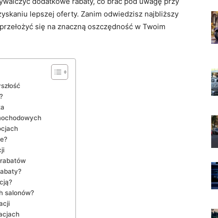
wywalczyć dodatkowe rabaty, co brać pod uwagę przy
zyskaniu lepszej oferty. Zanim odwiedzisz najbliższy
ą przełożyć się na znaczną oszczędność w Twoim
yszłość
?
ta
amochodowych
ocjach
we?
ji
 rabatów
rabaty?
cją?
h salonów?
cji
jacjach