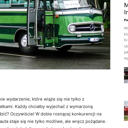
M
I
Pa
Wy
kl
fi
uł
ja
wy
kie wydarzenie, które wiąże się nie tylko z
atkami. Każdy chciałby wyjechać z wymarzoną
zić? Oczywiście! W dobie rosnącej konkurencji na
ta staje się nie tylko możliwe, ale wręcz pożądane.