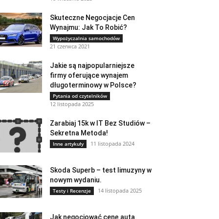
Skuteczne Negocjacje Cen
Wynajmu: Jak To Robić?
Wypożyczalnia samochodów
21 czerwca 2021
Jakie są najpopularniejsze
firmy oferujące wynajem
długoterminowy w Polsce?
Pytania od czytelników
12 listopada 2025
Zarabiaj 15k w IT Bez Studiów –
Sekretna Metoda!
11 listopada 2024
Inne artykuły
Skoda Superb – test limuzyny w
nowym wydaniu.
14 listopada 2025
Testy i Recenzje
Jak negocjować cenę auta