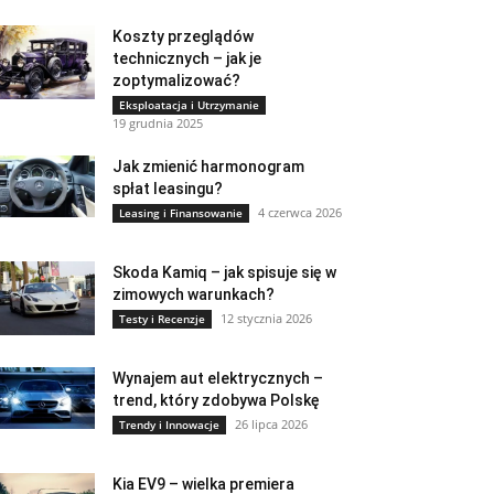
Koszty przeglądów
technicznych – jak je
zoptymalizować?
Eksploatacja i Utrzymanie
19 grudnia 2025
Jak zmienić harmonogram
spłat leasingu?
4 czerwca 2026
Leasing i Finansowanie
Skoda Kamiq – jak spisuje się w
zimowych warunkach?
12 stycznia 2026
Testy i Recenzje
Wynajem aut elektrycznych –
trend, który zdobywa Polskę
26 lipca 2026
Trendy i Innowacje
Kia EV9 – wielka premiera