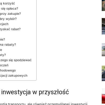
ą korzyść
 się opłaca?
przy zakupie?
obry wybór?
cjach
zyskać rabat?
nie?
 na rabaty?
ie
aty?
czego się spodziewać
ieczeń
ochodowego
cjacji zakupowych
 inwestycja w przyszłość
stia transportu, ale również przemyślanej inwestycji