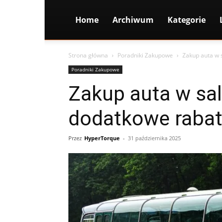
Home
Archiwum
Kategorie
Strona główna
Poradniki Zakupowe
Zakup auta w 
Poradniki Zakupowe
Zakup auta w sal
dodatkowe rabat
Przez
HyperTorque
-
31 października 2025