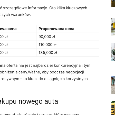
ć szczegółowe informacje. Oto kilka kluczowych
pszych warunków:
owa cena
Proponowana cena
00 zł
90,000 zł
00 zł
110,000 zł
00 zł
135,000 zł
na oferta nie jest najbardziej konkurencyjna i tym
obniżenia ceny.Ważne, aby podczas negocjacji
gresywnym – to klucz do osiągnięcia korzystnych
zakupu nowego auta
y moment, ale również proces, który wymaga