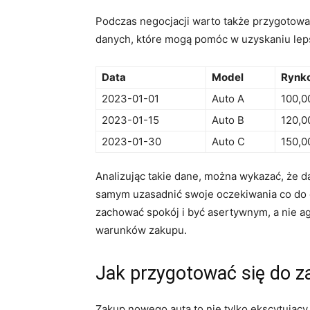
Podczas negocjacji warto także przygotowa
danych, które mogą pomóc w uzyskaniu le
Data
Model
Rynk
2023-01-01
Auto A
100,0
2023-01-15
Auto B
120,0
2023-01-30
Auto C
150,0
Analizując takie dane, można wykazać, że da
samym uzasadnić swoje oczekiwania co do 
zachować spokój i być asertywnym, a nie a
warunków zakupu.
Jak przygotować się do 
Zakup nowego auta to nie tylko ekscytując