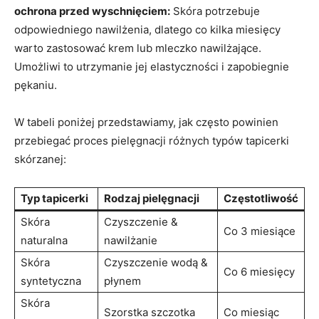
ochrona przed wyschnięciem:
Skóra⁣ potrzebuje
odpowiedniego nawilżenia,‌ dlatego ‌co kilka miesięcy
warto zastosować krem lub mleczko nawilżające.
Umożliwi to utrzymanie jej elastyczności ⁤i‍ zapobiegnie
pękaniu.
W tabeli poniżej przedstawiamy, jak często​ powinien
przebiegać proces pielęgnacji różnych typów ⁤tapicerki
skórzanej:
Typ tapicerki
Rodzaj pielęgnacji
Częstotliwość
Skóra
Czyszczenie &
Co‍ 3 ‌miesiące
naturalna
nawilżanie
Skóra
Czyszczenie wodą &
Co 6 miesięcy
syntetyczna
‍płynem
Skóra
Szorstka szczotka
Co miesiąc