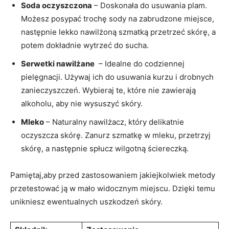
Soda oczyszczona
– Doskonała do usuwania plam.‍
Możesz posypać trochę sody na zabrudzone miejsce,
następnie lekko nawilżoną szmatką ⁣przetrzeć skórę,⁢ a⁣
potem dokładnie wytrzeć do​ sucha.
Serwetki nawilżane
⁤ – Idealne do codziennej
pielęgnacji. Używaj ​ich do usuwania kurzu i drobnych
zanieczyszczeń. Wybieraj te, które​ nie zawierają
‍alkoholu, aby nie wysuszyć ⁤skóry.
Mleko
– ⁢Naturalny nawilżacz, który delikatnie
oczyszcza skórę. Zanurz szmatkę w⁤ mleku,⁢ przetrzyj
skórę, a‍ następnie⁣ spłucz wilgotną ściereczką.
Pamiętaj,aby przed zastosowaniem jakiejkolwiek metody
przetestować ją w mało widocznym miejscu. Dzięki temu
unikniesz ewentualnych uszkodzeń skóry.