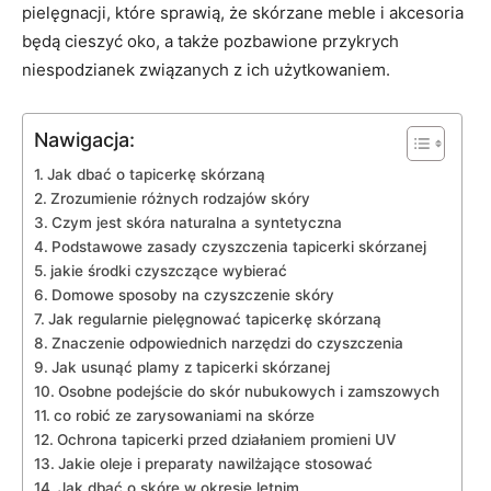
pielęgnacji, które sprawią,‍ że skórzane meble i akcesoria
‌będą cieszyć oko, a także⁤ pozbawione ⁢przykrych
niespodzianek‍ związanych⁣ z ich użytkowaniem.
Nawigacja:
Jak dbać o tapicerkę skórzaną
Zrozumienie różnych rodzajów skóry
Czym ⁣jest skóra naturalna a syntetyczna
Podstawowe zasady czyszczenia tapicerki⁣ skórzanej
jakie środki czyszczące wybierać
Domowe sposoby na czyszczenie skóry
Jak regularnie pielęgnować tapicerkę skórzaną
Znaczenie odpowiednich narzędzi do‍ czyszczenia
Jak usunąć plamy z tapicerki skórzanej
Osobne podejście do skór nubukowych i zamszowych
co​ robić ze ⁤zarysowaniami na skórze
Ochrona⁢ tapicerki przed⁢ działaniem‍ promieni UV
Jakie‌ oleje i preparaty nawilżające stosować
Jak⁢ dbać​ o skórę w okresie‌ letnim