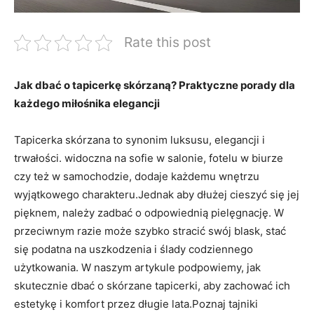
Rate this post
Jak⁢ dbać‌ o tapicerkę ⁣skórzaną? Praktyczne‌ porady dla
każdego miłośnika elegancji
Tapicerka skórzana to synonim⁣ luksusu,‌ elegancji‌ i
‍trwałości. widoczna na sofie w salonie, fotelu w biurze
⁢czy⁤ też‌ w samochodzie, dodaje każdemu wnętrzu
wyjątkowego ⁤charakteru.Jednak ‌aby dłużej⁣ cieszyć się jej
pięknem, należy zadbać⁢ o odpowiednią pielęgnację. ⁣W
przeciwnym razie może szybko stracić ‍swój blask, stać
się podatna na uszkodzenia i⁤ ślady codziennego
użytkowania. ⁢W naszym artykule ​podpowiemy, ​jak
skutecznie dbać o skórzane⁣ tapicerki, ‌aby zachować ich
estetykę i komfort przez długie lata.Poznaj tajniki