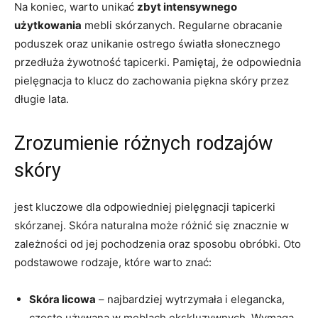
Na koniec, warto unikać
zbyt intensywnego
użytkowania
mebli‌ skórzanych. ⁣Regularne obracanie
poduszek oraz unikanie‍ ostrego światła słonecznego
przedłuża żywotność ‌tapicerki. Pamiętaj,​ że ⁣odpowiednia
pielęgnacja ‌to klucz do zachowania piękna ‌skóry przez
długie lata.
Zrozumienie różnych rodzajów
skóry
jest kluczowe dla odpowiedniej pielęgnacji‍ tapicerki
skórzanej. Skóra naturalna może różnić się znacznie w⁢
zależności⁢ od ⁤jej pochodzenia oraz‍ sposobu obróbki. Oto⁢
podstawowe rodzaje,⁣ które warto znać:
Skóra licowa
​– najbardziej wytrzymała​ i elegancka,
często używana w meblach⁣ ekskluzywnych. Wymaga