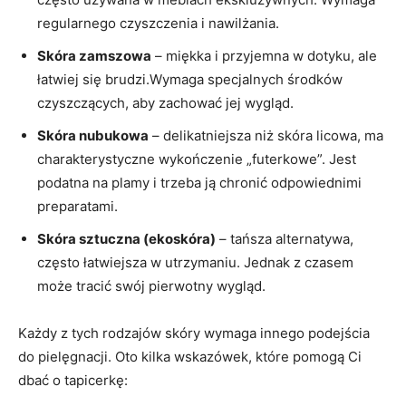
regularnego czyszczenia i nawilżania.
Skóra⁣ zamszowa
– miękka i przyjemna‍ w dotyku, ale
łatwiej się brudzi.Wymaga specjalnych środków
czyszczących, aby zachować jej wygląd.
Skóra nubukowa
– delikatniejsza niż⁣ skóra licowa, ma ​
charakterystyczne wykończenie „futerkowe”. Jest
podatna na ⁢plamy ‌i trzeba ją chronić odpowiednimi⁢
preparatami.
Skóra sztuczna (ekoskóra)
⁤–⁤ tańsza ‍alternatywa,
często łatwiejsza w utrzymaniu. Jednak z czasem
może tracić ⁤swój pierwotny ⁤wygląd.
Każdy ⁣z⁢ tych rodzajów skóry wymaga ⁤innego podejścia‍
do pielęgnacji. Oto kilka wskazówek, które pomogą Ci
dbać o tapicerkę: