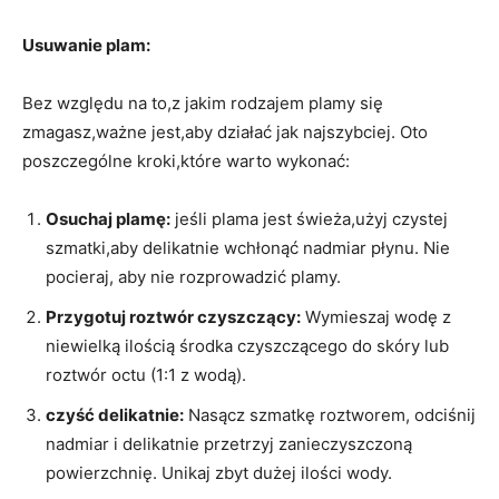
Usuwanie‍ plam:
Bez ‌względu na to,z jakim rodzajem plamy się
⁣zmagasz,ważne jest,aby działać jak najszybciej.⁢ Oto
poszczególne kroki,które warto wykonać:
Osuchaj⁢ plamę:
jeśli plama⁣ jest świeża,użyj czystej
⁣szmatki,aby delikatnie wchłonąć nadmiar ‌płynu. Nie
pocieraj, aby nie rozprowadzić ‌plamy.
Przygotuj roztwór czyszczący:
‍Wymieszaj wodę⁣ z
niewielką ⁤ilością środka czyszczącego do skóry lub
roztwór octu‌ (1:1 z wodą).
czyść delikatnie:
Nasącz⁣ szmatkę roztworem, odciśnij⁢
nadmiar i⁤ delikatnie przetrzyj zanieczyszczoną
powierzchnię. Unikaj zbyt dużej ilości wody.