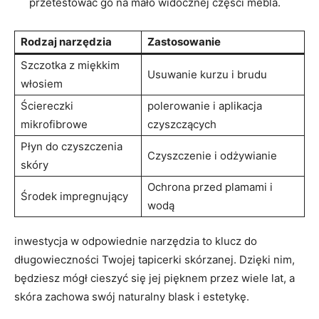
przetestować go‍ na ⁢mało‌ widocznej części mebla.
Rodzaj⁤ narzędzia
Zastosowanie
Szczotka z⁣ miękkim
Usuwanie kurzu i‍ brudu
włosiem
Ściereczki
polerowanie i aplikacja
mikrofibrowe
czyszczących
Płyn do⁣ czyszczenia
Czyszczenie i ​odżywianie
skóry
Ochrona przed⁣ plamami ​i
Środek impregnujący
wodą
inwestycja w odpowiednie ​narzędzia to klucz do⁢
długowieczności‌ Twojej tapicerki⁢ skórzanej. Dzięki ​nim,
będziesz‌ mógł cieszyć się⁢ jej pięknem przez ⁤wiele‌ lat, a
skóra zachowa swój‍ naturalny blask i estetykę.