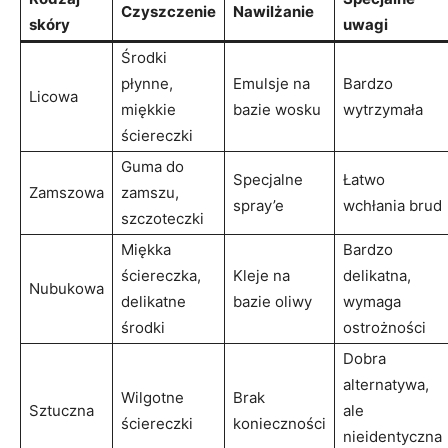
Czyszczenie
Nawilżanie
skóry
‌uwagi
Środki
‌płynne,
Emulsje na
Bardzo
Licowa
miękkie
bazie wosku
wytrzymała
ściereczki
Guma do
Specjalne
Łatwo
Zamszowa
zamszu,
spray’e
wchłania brud
szczoteczki
Miękka
Bardzo
⁤ściereczka,
Kleje ⁢na
delikatna,
Nubukowa
delikatne
⁤bazie oliwy
wymaga
środki
ostrożności
Dobra
⁤alternatywa,
Wilgotne​
Brak
Sztuczna
ale ​
ściereczki
konieczności
nieidentyczna