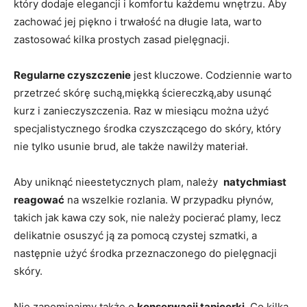
który‌ dodaje elegancji i komfortu każdemu wnętrzu. Aby
zachować‍ jej piękno i trwałość na⁢ długie lata,⁤ warto
zastosować kilka prostych zasad pielęgnacji.
Regularne czyszczenie
⁤jest kluczowe. Codziennie⁣ warto
przetrzeć ‍skórę suchą,miękką ściereczką,aby usunąć⁢
kurz ​i zanieczyszczenia. Raz w miesiącu można użyć ​
specjalistycznego środka czyszczącego do skóry, który
nie tylko usunie brud, ale ‍także nawilży ⁣materiał.
Aby uniknąć nieestetycznych plam, należy ⁣
natychmiast
reagować
​na wszelkie rozlania. W przypadku płynów,
takich jak kawa⁢ czy sok, nie należy‌ pocierać plamy, lecz
delikatnie osuszyć ją za pomocą czystej szmatki, a
następnie użyć ⁢środka przeznaczonego do pielęgnacji
skóry.
Nie zapominajmy także o
konserwacji tapicerki
. Co kilka