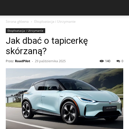
Strona główna
Eksploatacja i Utrzymanie
Eksploatacja i Utrzymanie
Jak dbać o tapicerkę
skórzaną?
Przez
RoadPilot
-
29 października 2025
140
0