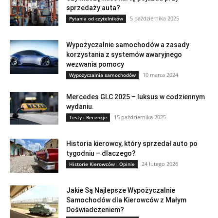
sprzedaży auta?
5 października 2025
Pytania od czytelników
Wypożyczalnie samochodów a zasady
korzystania z systemów awaryjnego
wezwania pomocy
10 marca 2024
Wypożyczalnia samochodów
Mercedes GLC 2025 – luksus w codziennym
wydaniu.
15 października 2025
Testy i Recenzje
Historia kierowcy, który sprzedał auto po
tygodniu – dlaczego?
24 lutego 2026
Historie Kierowców i Opinie
Jakie Są Najlepsze Wypożyczalnie
Samochodów dla Kierowców z Małym
Doświadczeniem?