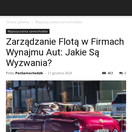
Strona główna
Wypożyczalnia samochodów
Wypożyczalnia samochodów
Zarządzanie Flotą w Firmach
Wynajmu Aut: Jakie Są
Wyzwania?
Przez
PanSamochodzik
-
21 grudnia 2024
463
0