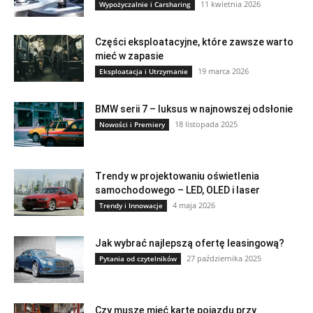
11 kwietnia 2026
Wypożyczalnie i Carsharing
Części eksploatacyjne, które zawsze warto
mieć w zapasie
19 marca 2026
Eksploatacja i Utrzymanie
BMW serii 7 – luksus w najnowszej odsłonie
18 listopada 2025
Nowości i Premiery
Trendy w projektowaniu oświetlenia
samochodowego – LED, OLED i laser
4 maja 2026
Trendy i Innowacje
Jak wybrać najlepszą ofertę leasingową?
27 października 2025
Pytania od czytelników
Czy muszę mieć kartę pojazdu przy