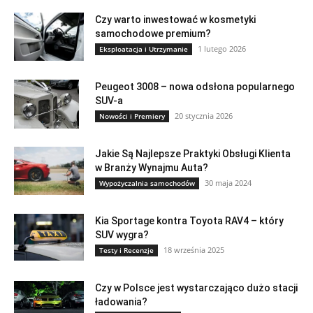
Czy warto inwestować w kosmetyki
samochodowe premium?
1 lutego 2026
Eksploatacja i Utrzymanie
Peugeot 3008 – nowa odsłona popularnego
SUV-a
20 stycznia 2026
Nowości i Premiery
Jakie Są Najlepsze Praktyki Obsługi Klienta
w Branży Wynajmu Auta?
30 maja 2024
Wypożyczalnia samochodów
Kia Sportage kontra Toyota RAV4 – który
SUV wygra?
18 września 2025
Testy i Recenzje
Czy w Polsce jest wystarczająco dużo stacji
ładowania?