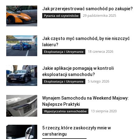
Jak przerejestrować samochód po zakupie?
29 października 2025
Pytania od czytelników
Jak często myć samochód, by nie niszczyć
lakieru?
18 czerwca 2026
Eksploatacja i Utrzymanie
Jakie aplikacje pomagają w kontroli
eksploatacji samochodu?
5 lutego 2026
Eksploatacja i Utrzymanie
Wynajem Samochodu na Weekend Majowy:
Najlepsze Praktyki
13 sierpnia 2020
Wypożyczalnia samochodów
5 rzeczy, które zaskoczyły mnie w
carsharingu