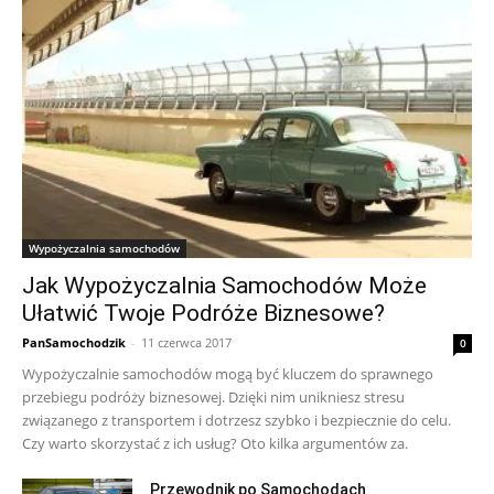
Wypożyczalnia samochodów
Jak Wypożyczalnia Samochodów Może
Ułatwić Twoje Podróże Biznesowe?
PanSamochodzik
-
11 czerwca 2017
0
Wypożyczalnie samochodów mogą być kluczem do sprawnego
przebiegu podróży biznesowej. Dzięki nim unikniesz stresu
związanego z transportem i dotrzesz szybko i bezpiecznie do celu.
Czy warto skorzystać z ich usług? Oto kilka argumentów za.
Przewodnik po Samochodach