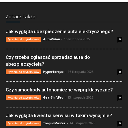
Zobacz Także:
Jak wygląda ubezpieczenie auta elektrycznego?
AutoVision
-
16 listopada 2025
Pytania od czytelników
0
Czy trzeba zgłaszać sprzedaż auta do
ubezpieczyciela?
HyperTorque
-
16 listopada 2025
Pytania od czytelników
0
Czy samochody autonomiczne wyprą klasyczne?
GearShiftPro
-
15 listopada 2025
Pytania od czytelników
0
Jak wygląda kwestia serwisu w takim wynajmie?
TorqueMaster
-
14 listopada 2025
Pytania od czytelników
0