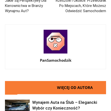
Jakie Są Perspektywy Dla
Rzeszów i Okolice: Przewodnik
Kierownictwa w Branży
Po Miejscach, Które Możesz
Wynajmu Aut?
Odwiedzić Samochodem
PanSamochodzik
PODOBNE ARTYKUŁY
WIĘCEJ OD AUTORA
Wynajem Auta na Ślub – Elegancki
Wybór czy Konieczność?