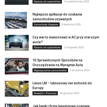
14 października 2025
Pytania od czytelników
Najlepsze aplikacje do szukania
samochodów używanych
8 kwietnia 2026
Samochody Używane
Czy warto inwestować w AC przy starszym
aucie?
2 listopada 2025
Pytania od czytelników
10 Sprawdzonych Sposobów na
Oszczędzanie na Wynajmie Auta
5 września 2024
Wypożyczalnia samochodów
Lexus LM – luksusowy van wchodzi do
Europy
28 grudnia 2025
Nowości i Premiery
Jak banki i firmy leasingowe oceniają