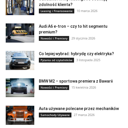
zdolność klienta?
10 marca 2026
Leasing i Finansowanie
Audi A6 e-tron – czy to hit segmentu
premium?
29 stycznia 2026
Nowości i Premiery
Co lepiej wybrać: hybrydę czy elektryka?
3 listopada 2025
Pytania od czytelników
BMW M2 – sportowa premiera z Bawarii
15 kwietnia 2026
Nowości i Premiery
Auta używane polecane przez mechaników
27 marca 2026
Samochody Używane