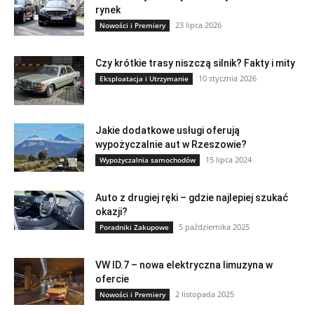
rynek
23 lipca 2026
Nowości i Premiery
Czy krótkie trasy niszczą silnik? Fakty i mity
10 stycznia 2026
Eksploatacja i Utrzymanie
Jakie dodatkowe usługi oferują
wypożyczalnie aut w Rzeszowie?
15 lipca 2024
Wypożyczalnia samochodów
Auto z drugiej ręki – gdzie najlepiej szukać
okazji?
5 października 2025
Poradniki Zakupowe
VW ID.7 – nowa elektryczna limuzyna w
ofercie
2 listopada 2025
Nowości i Premiery