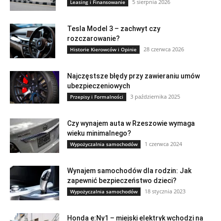
5 sierpnia 2026
Leasing i Finansowanie
Tesla Model 3 – zachwyt czy
rozczarowanie?
28 czerwca 2026
Historie Kierowców i Opinie
Najczęstsze błędy przy zawieraniu umów
ubezpieczeniowych
3 października 2025
Przepisy i Formalności
Czy wynajem auta w Rzeszowie wymaga
wieku minimalnego?
1 czerwca 2024
Wypożyczalnia samochodów
Wynajem samochodów dla rodzin: Jak
zapewnić bezpieczeństwo dzieci?
18 stycznia 2023
Wypożyczalnia samochodów
Honda e:Ny1 – miejski elektryk wchodzi na