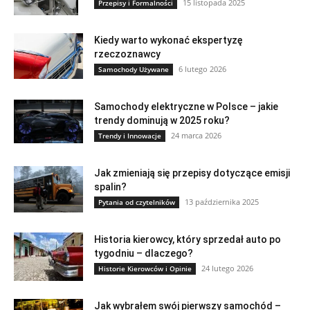
15 listopada 2025
Przepisy i Formalności
Kiedy warto wykonać ekspertyzę
rzeczoznawcy
6 lutego 2026
Samochody Używane
Samochody elektryczne w Polsce – jakie
trendy dominują w 2025 roku?
24 marca 2026
Trendy i Innowacje
Jak zmieniają się przepisy dotyczące emisji
spalin?
13 października 2025
Pytania od czytelników
Historia kierowcy, który sprzedał auto po
tygodniu – dlaczego?
24 lutego 2026
Historie Kierowców i Opinie
Jak wybrałem swój pierwszy samochód –