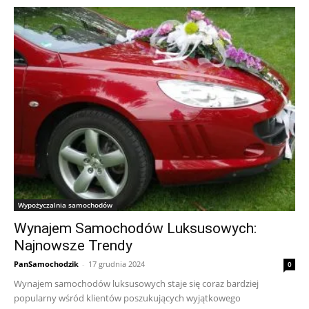
Wypożyczalnia samochodów
Wynajem Samochodów Luksusowych:
Najnowsze Trendy
PanSamochodzik
-
17 grudnia 2024
0
Wynajem samochodów luksusowych staje się coraz bardziej
popularny wśród klientów poszukujących wyjątkowego