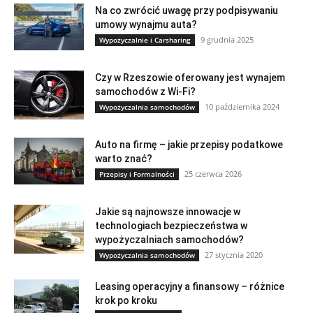
Na co zwrócić uwagę przy podpisywaniu
umowy wynajmu auta?
9 grudnia 2025
Wypożyczalnie i Carsharing
Czy w Rzeszowie oferowany jest wynajem
samochodów z Wi-Fi?
10 października 2024
Wypożyczalnia samochodów
Auto na firmę – jakie przepisy podatkowe
warto znać?
25 czerwca 2026
Przepisy i Formalności
Jakie są najnowsze innowacje w
technologiach bezpieczeństwa w
wypożyczalniach samochodów?
27 stycznia 2020
Wypożyczalnia samochodów
Leasing operacyjny a finansowy – różnice
krok po kroku