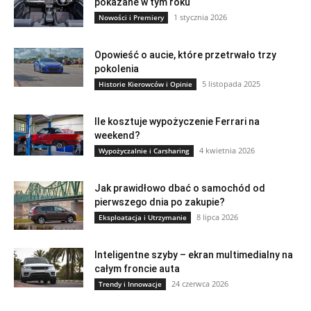
pokazane w tym roku
1 stycznia 2026
Nowości i Premiery
Opowieść o aucie, które przetrwało trzy
pokolenia
5 listopada 2025
Historie Kierowców i Opinie
Ile kosztuje wypożyczenie Ferrari na
weekend?
4 kwietnia 2026
Wypożyczalnie i Carsharing
Jak prawidłowo dbać o samochód od
pierwszego dnia po zakupie?
8 lipca 2026
Eksploatacja i Utrzymanie
Inteligentne szyby – ekran multimedialny na
całym froncie auta
24 czerwca 2026
Trendy i Innowacje