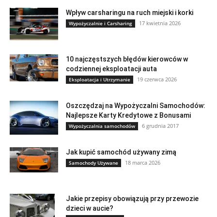
Wpływ carsharingu na ruch miejski i korki
17 kwietnia 2026
Wypożyczalnie i Carsharing
10 najczęstszych błędów kierowców w
codziennej eksploatacji auta
19 czerwca 2026
Eksploatacja i Utrzymanie
Oszczędzaj na Wypożyczalni Samochodów:
Najlepsze Karty Kredytowe z Bonusami
6 grudnia 2017
Wypożyczalnia samochodów
Jak kupić samochód używany zimą
18 marca 2026
Samochody Używane
Jakie przepisy obowiązują przy przewozie
dzieci w aucie?