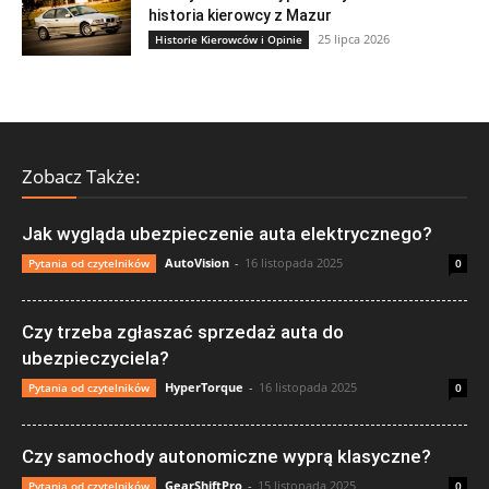
historia kierowcy z Mazur
25 lipca 2026
Historie Kierowców i Opinie
Zobacz Także:
Jak wygląda ubezpieczenie auta elektrycznego?
AutoVision
-
16 listopada 2025
Pytania od czytelników
0
Czy trzeba zgłaszać sprzedaż auta do
ubezpieczyciela?
HyperTorque
-
16 listopada 2025
Pytania od czytelników
0
Czy samochody autonomiczne wyprą klasyczne?
GearShiftPro
-
15 listopada 2025
Pytania od czytelników
0