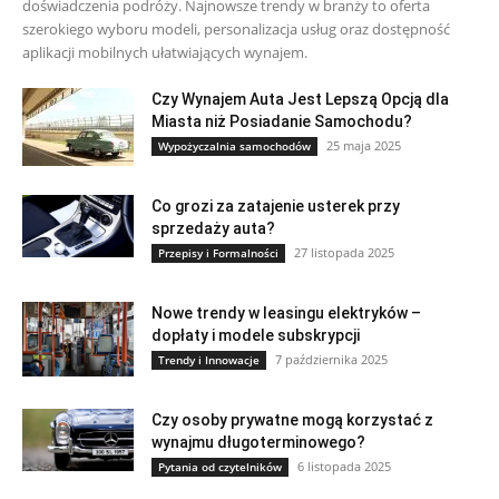
doświadczenia podróży. Najnowsze trendy w branży to oferta
szerokiego wyboru modeli, personalizacja usług oraz dostępność
aplikacji mobilnych ułatwiających wynajem.
Czy Wynajem Auta Jest Lepszą Opcją dla
Miasta niż Posiadanie Samochodu?
25 maja 2025
Wypożyczalnia samochodów
Co grozi za zatajenie usterek przy
sprzedaży auta?
27 listopada 2025
Przepisy i Formalności
Nowe trendy w leasingu elektryków –
dopłaty i modele subskrypcji
7 października 2025
Trendy i Innowacje
Czy osoby prywatne mogą korzystać z
wynajmu długoterminowego?
6 listopada 2025
Pytania od czytelników