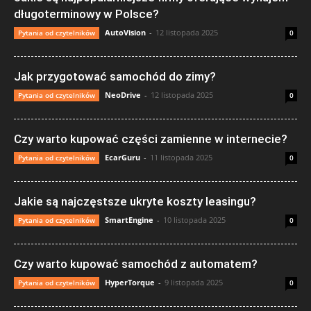
długoterminowy w Polsce?
AutoVision
-
12 listopada 2025
Pytania od czytelników
0
Jak przygotować samochód do zimy?
NeoDrive
-
12 listopada 2025
Pytania od czytelników
0
Czy warto kupować części zamienne w internecie?
EcarGuru
-
11 listopada 2025
Pytania od czytelników
0
Jakie są najczęstsze ukryte koszty leasingu?
SmartEngine
-
10 listopada 2025
Pytania od czytelników
0
Czy warto kupować samochód z automatem?
HyperTorque
-
9 listopada 2025
Pytania od czytelników
0