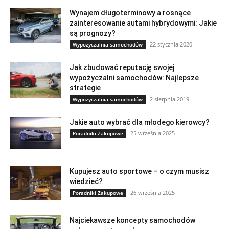
Wynajem długoterminowy a rosnące
zainteresowanie autami hybrydowymi: Jakie
są prognozy?
22 stycznia 2020
Wypożyczalnia samochodów
Jak zbudować reputację swojej
wypożyczalni samochodów: Najlepsze
strategie
2 sierpnia 2019
Wypożyczalnia samochodów
Jakie auto wybrać dla młodego kierowcy?
25 września 2025
Poradniki Zakupowe
Kupujesz auto sportowe – o czym musisz
wiedzieć?
26 września 2025
Poradniki Zakupowe
Najciekawsze koncepty samochodów