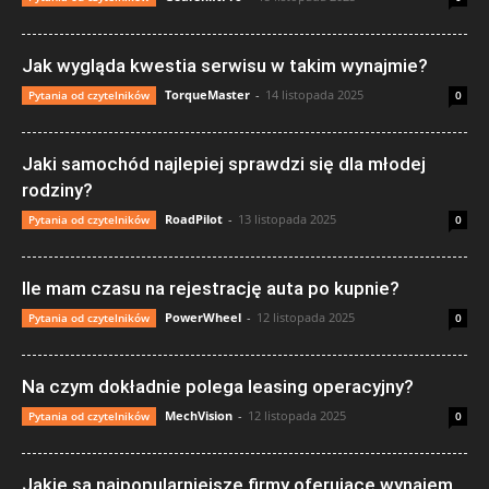
Jak wygląda kwestia serwisu w takim wynajmie?
TorqueMaster
-
14 listopada 2025
Pytania od czytelników
0
Jaki samochód najlepiej sprawdzi się dla młodej
rodziny?
RoadPilot
-
13 listopada 2025
Pytania od czytelników
0
Ile mam czasu na rejestrację auta po kupnie?
PowerWheel
-
12 listopada 2025
Pytania od czytelników
0
Na czym dokładnie polega leasing operacyjny?
MechVision
-
12 listopada 2025
Pytania od czytelników
0
Jakie są najpopularniejsze firmy oferujące wynajem