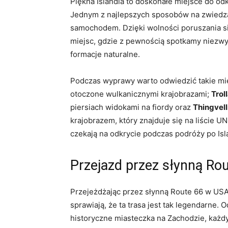
Piękna Islandia to doskonałe miejsce do odk
Jednym z‍ najlepszych ⁣sposobów na zwiedzan
samochodem. Dzięki wolności poruszania si
miejsc, gdzie z pewnością ⁤spotkamy ‌niez
formacje naturalne.
Podczas wyprawy warto odwiedzić⁢ takie mie
otoczone wulkanicznymi krajobrazami;
Trol
piersiach widokami na fiordy oraz
Thingvell
krajobrazem, ‌który znajduje się na liście U
czekają na ‌odkrycie podczas podróży po Isla
Przejazd przez słynną‍ R
Przejeżdżając przez słynną Route 66 w USA,
sprawiają, że ta ​trasa jest tak legendarne
⁤historyczne miasteczka⁢ na Zachodzie, każdy