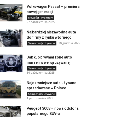
Volkswagen Passat – premiera
nowej generacji
Nowości i Premiery
27 października 2025
Najbardziej niezawodne auta
do firmy z rynku wtórnego
28 grudnia 2025
Samochody Używane
Jak kupić wymarzone auto
marzeń w wersji używanej
Samochody Używane
14 października 2025
Najdziwniejsze auta używane
sprzedawane w Polsce
Samochody Używane
1 października 2025
Peugeot 3008 – nowa odsłona
popularnego SUV-a