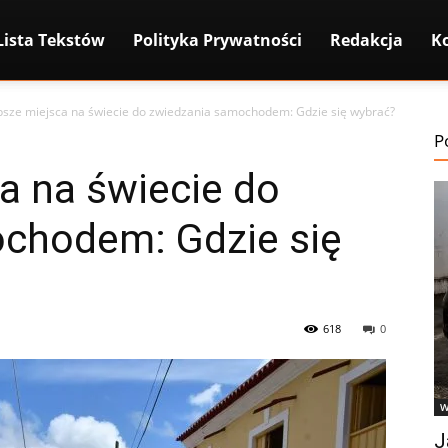
Lista Tekstów
Polityka Prywatności
Redakcja
K
psze miejsca na świecie do zwiedzania samochodem: Gdzie się wybrać?
P
a na świecie do
chodem: Gdzie się
618
0
W
J