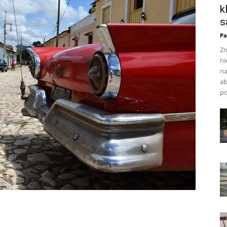
k
s
Pa
Zn
ni
na
ab
po