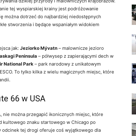
rywania dzikiej przyrody i⁣ malowniczych krajobrazów.
ie​ tej wyspiarskiej krainy jest‍ podróżowanie
ę można dotrzeć ⁢do najbardziej niedostępnych
wykłe stworzenia i będące wspaniałym widokiem
jsca jak:
Jeziorko Mývatn
– malownicze jezioro
laskagi ‌Peninsula
– półwysep z zapierającymi ⁤dech w
ir National Park
– park narodowy z unikatowym
NESCO. To tylko kilka z wielu magicznych miejsc, ⁢które
ndii.
oute 66 w USA
 ⁢nie można przegapić⁣ ikonicznych miejsc, które
. Od kultowego znaku startowego w Chicago po
 odcinek tej⁣ drogi oferuje ‌coś wyjątkowego dla