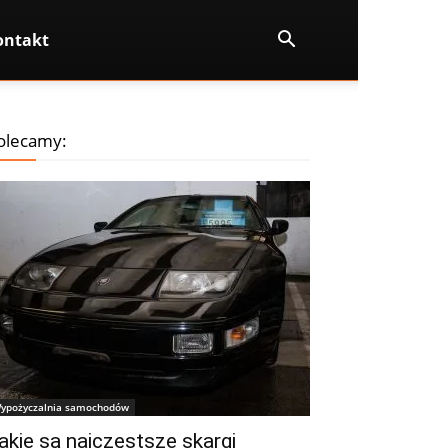
ontakt
olecamy:
ypożyczalnia samochodów
akie są najczęstsze skargi