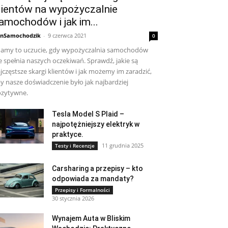
lientów na wypożyczalnie
amochodów i jak im...
nSamochodzik
-
9 czerwca 2021
0
amy to uczucie, gdy wypożyczalnia samochodów
e spełnia naszych oczekiwań. Sprawdź, jakie są
jczęstsze skargi klientów i jak możemy im zaradzić,
y nasze doświadczenie było jak najbardziej
zytywne.
Tesla Model S Plaid –
najpotężniejszy elektryk w
praktyce.
11 grudnia 2025
Testy i Recenzje
Carsharing a przepisy – kto
odpowiada za mandaty?
Przepisy i Formalności
30 stycznia 2026
Wynajem Auta w Bliskim