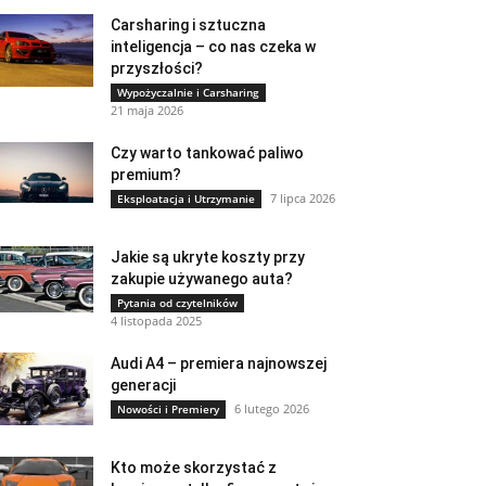
Carsharing i sztuczna
inteligencja – co nas czeka w
przyszłości?
Wypożyczalnie i Carsharing
21 maja 2026
Czy warto tankować paliwo
premium?
7 lipca 2026
Eksploatacja i Utrzymanie
Jakie są ukryte koszty przy
zakupie używanego auta?
Pytania od czytelników
4 listopada 2025
Audi A4 – premiera najnowszej
generacji
6 lutego 2026
Nowości i Premiery
Kto może skorzystać z