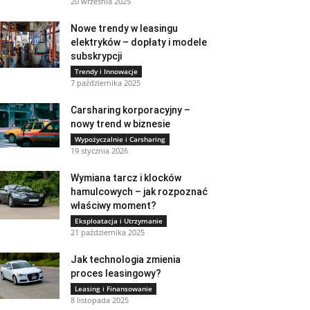
20 września 2025
Nowe trendy w leasingu
elektryków – dopłaty i modele
subskrypcji
Trendy i Innowacje
7 października 2025
Carsharing korporacyjny –
nowy trend w biznesie
Wypożyczalnie i Carsharing
19 stycznia 2026
Wymiana tarcz i klocków
hamulcowych – jak rozpoznać
właściwy moment?
Eksploatacja i Utrzymanie
21 października 2025
Jak technologia zmienia
proces leasingowy?
Leasing i Finansowanie
8 listopada 2025