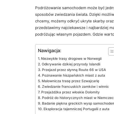
Podróżowanie samochodem⁢ może być jednym 
sposobów⁣ zwiedzania świata. ​Dzięki możliw
chcemy, możemy⁣ odkryć ‍ukryte skarby oraz 
‍przedstawimy najciekawsze i najbardziej m
podróżując własnym pojazdem. Gdzie warto 
Nawigacja:
Niezwykłe trasy drogowe w Norwegii
Odkrywanie dzikiej przyrody Islandii
Przejazd przez słynną‍ Route 66 w USA
Poznawanie⁣ hiszpańskich miast​ z auta
Malownicza trasę przez Szwajcarię
Zwiedzanie francuskich zamków i winnic
Przejażdżka przez włoskie Dolomity
Podróż do historycznych miast w Niemczec
Badanie piękna greckich wysp samochode
Eksploracja tajemniczej Portugalii z auta