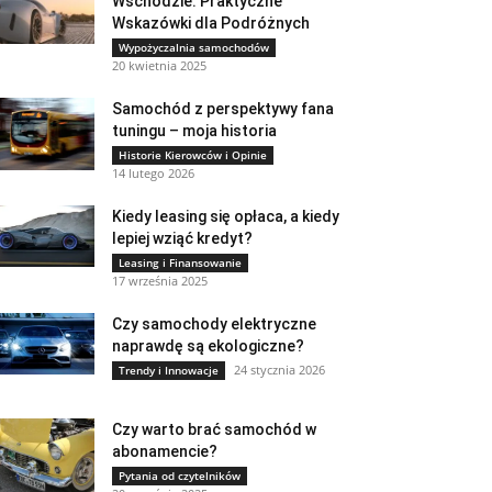
Wschodzie: Praktyczne
Wskazówki dla Podróżnych
Wypożyczalnia samochodów
20 kwietnia 2025
Samochód z perspektywy fana
tuningu – moja historia
Historie Kierowców i Opinie
14 lutego 2026
Kiedy leasing się opłaca, a kiedy
lepiej wziąć kredyt?
Leasing i Finansowanie
17 września 2025
Czy samochody elektryczne
naprawdę są ekologiczne?
24 stycznia 2026
Trendy i Innowacje
Czy warto brać samochód w
abonamencie?
Pytania od czytelników