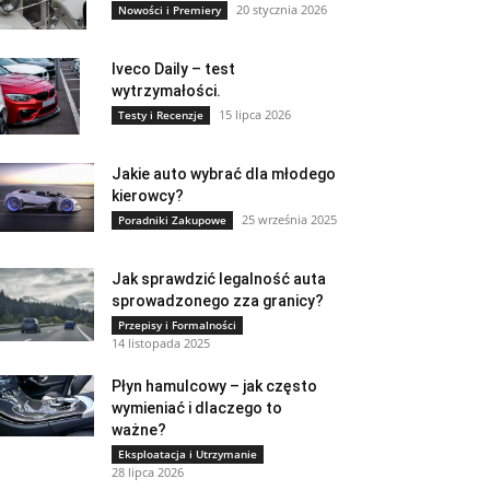
20 stycznia 2026
Nowości i Premiery
Iveco Daily – test
wytrzymałości.
15 lipca 2026
Testy i Recenzje
Jakie auto wybrać dla młodego
kierowcy?
25 września 2025
Poradniki Zakupowe
Jak sprawdzić legalność auta
sprowadzonego zza granicy?
Przepisy i Formalności
14 listopada 2025
Płyn hamulcowy – jak często
wymieniać i dlaczego to
ważne?
Eksploatacja i Utrzymanie
28 lipca 2026