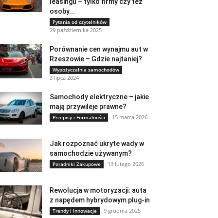
leasingu – tylko firmy czy też
osoby...
Pytania od czytelników
29 października 2025
Porównanie cen wynajmu aut w
Rzeszowie – Gdzie najtaniej?
Wypożyczalnia samochodów
3 lipca 2024
Samochody elektryczne – jakie
mają przywileje prawne?
15 marca 2026
Przepisy i Formalności
Jak rozpoznać ukryte wady w
samochodzie używanym?
13 lutego 2026
Poradniki Zakupowe
Rewolucja w motoryzacji: auta
z napędem hybrydowym plug-in
9 grudnia 2025
Trendy i Innowacje