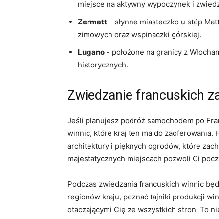
miejsce na aktywny wypoczynek i zwiedza
Zermatt
– słynne‌ miasteczko u stóp Mat
zimowych oraz wspinaczki górskiej.
Lugano
⁢- położone⁤ na granicy z⁢ Włocha
historycznych.
Zwiedzanie francuskich z
Jeśli‌ planujesz podróż samochodem ⁤po Fra
⁤winnic, które kraj ten ma do ⁢zaoferowania.​ 
⁢architektury i pięknych ogrodów, które zach
majestatycznych miejscach pozwoli Ci ‍poczu
Podczas zwiedzania francuskich winnic będz
regionów kraju, poznać⁢ tajniki produkcji wi
otaczającymi Cię⁣ ze wszystkich stron. To 