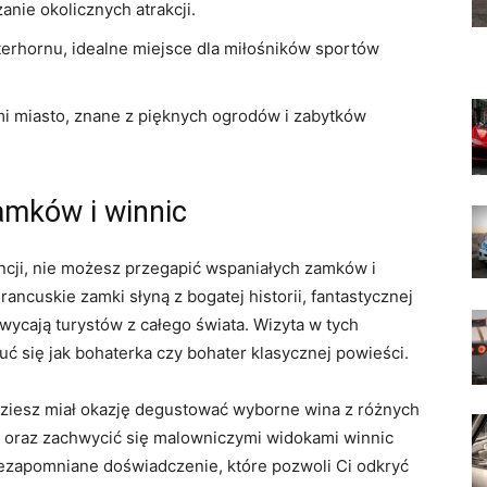
nie okolicznych atrakcji.
terhornu, idealne miejsce dla miłośników ⁢sportów
mi miasto, znane⁤ z pięknych ⁢ogrodów i zabytków
amków i winnic
ncji, nie możesz ​przegapić wspaniałych zamków i
Francuskie zamki słyną ‌z bogatej historii, fantastycznej
wycają turystów z ⁣całego świata. Wizyta w tych
ć się jak bohaterka czy bohater klasycznej​ powieści.
iesz miał ‍okazję degustować ⁣wyborne ⁣wina⁢ z różnych
n oraz zachwycić się ‍malowniczymi ‌widokami‌ winnic
niezapomniane doświadczenie, które pozwoli Ci odkryć