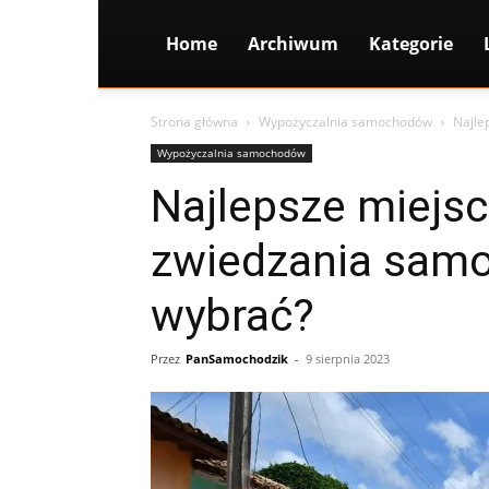
Home
Archiwum
Kategorie
Strona główna
Wypożyczalnia samochodów
Najle
Wypożyczalnia samochodów
Najlepsze miejsc
zwiedzania samo
wybrać?
Przez
PanSamochodzik
-
9 sierpnia 2023