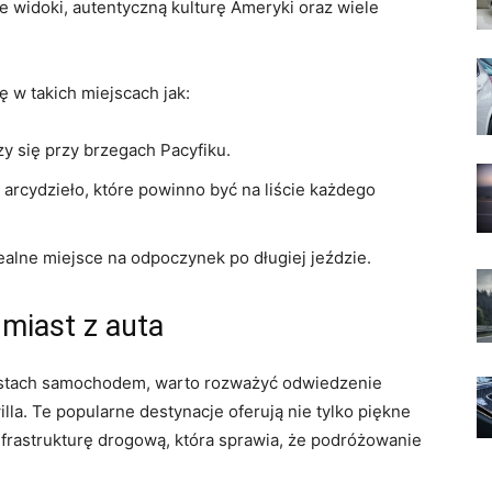
 widoki, autentyczną kulturę Ameryki oraz ⁢wiele
 w takich miejscach jak:
y się przy ⁣brzegach Pacyfiku.
 arcydzieło, które ⁤powinno być na liście każdego
ealne miejsce na odpoczynek ⁢po ⁣długiej jeździe.
miast​ z auta
iastach samochodem, warto rozważyć odwiedzenie
illa.⁤ Te popularne destynacje oferują nie tylko piękne
ą infrastrukturę drogową, która sprawia, że podróżowanie​