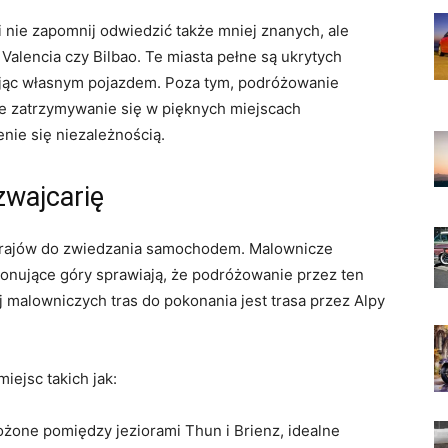
ie zapomnij odwiedzić także mniej​ znanych, ale
Valencia ​czy Bilbao. Te miasta pełne⁤ są ukrytych
jąc własnym ​pojazdem. ​Poza tym, podróżowanie
​zatrzymywanie się w pięknych miejscach
nie się ​niezależnością.
zwajcarię
 krajów do zwiedzania ⁣samochodem. Malownicze
imponujące góry sprawiają, że podróżowanie przez ten ​
j malowniczych tras do pokonania⁢ jest trasa przez Alpy
ejsc‍ takich jak:
one pomiędzy jeziorami Thun‍ i Brienz, idealne