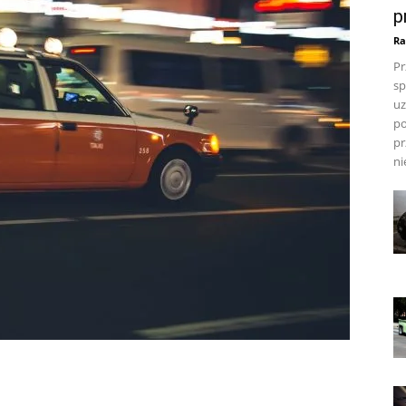
p
Ra
Pr
sp
uz
po
pr
ni