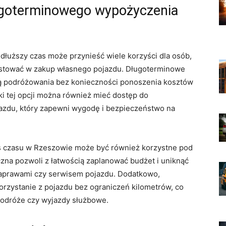
długoterminowego wypożyczenia
łuższy czas może przynieść⁣ wiele korzyści dla osób,
estować⁤ w zakup ‍własnego pojazdu.​ Długoterminowe‍
ą podróżowania bez konieczności ponoszenia kosztów‍
ki tej opcji można również mieć dostęp do
zdu, ⁤który ⁤zapewni wygodę i bezpieczeństwo​ na
 czasu w Rzeszowie może​ być również korzystne pod
zna pozwoli ⁢z ⁤łatwością zaplanować budżet i uniknąć
aprawami czy serwisem ‍pojazdu. Dodatkowo,
stanie ⁢z pojazdu ‍bez‍ ograniczeń ‍kilometrów,​ co​
⁤ podróże czy ⁢wyjazdy służbowe.