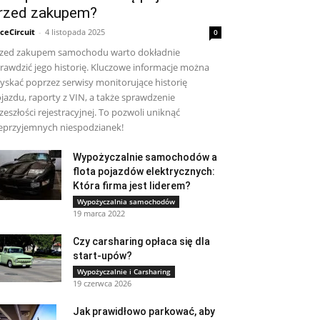
rzed zakupem?
ceCircuit
-
4 listopada 2025
0
zed zakupem samochodu warto dokładnie
rawdzić jego historię. Kluczowe informacje można
yskać poprzez serwisy monitorujące historię
jazdu, raporty z VIN, a także sprawdzenie
zeszłości rejestracyjnej. To pozwoli uniknąć
eprzyjemnych niespodzianek!
Wypożyczalnie samochodów a
flota pojazdów elektrycznych:
Która firma jest liderem?
Wypożyczalnia samochodów
19 marca 2022
Czy carsharing opłaca się dla
start-upów?
Wypożyczalnie i Carsharing
19 czerwca 2026
Jak prawidłowo parkować, aby