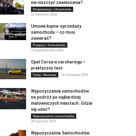
nie niszczyć zawieszenia?
Eksploatacja i Utrzymanie
22 kwietnia 2026
Umowa kupna-sprzedaży
samochodu – co musi
zawierać?
Przepisy i Formalności
10 października 2025
Opel Corsa w carsharingu –
praktyczny test.
14 listopada 2025
Testy i Recenzje
Wypożyczalnia samochodów
na podróż po najbardziej
malowniczych miastach: Gdzie
się udać?
Wypożyczalnia samochodów
24 stycznia 2019
Wypożyczalnia Samochodów: