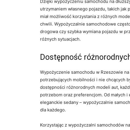
Dzięki wypożyczeniu samochodu ⁤na dłuższ
utrzymaniem własnego pojazdu, takich jak pa
miał możliwość​ korzystania ⁣z różnych mod
chwili. Wypożyczalnie‌ samochodowe często 
⁢drogowa czy szybka wymiana pojazdu w‍ pr
różnych‍ sytuacjach.
Dostępność różnorodnych​
Wypożyczenie samochodu w Rzeszowie na dłu
potrzebujących mobilności ‌i nie chcących⁤ b
⁢dostępności różnorodnych modeli aut, ⁤każd
⁢potrzebom‍ oraz preferencjom. Od małych i
eleganckie sedany – wypożyczalnie samoch
dla każdego.
Korzystając z wypożyczalni samochodów na d