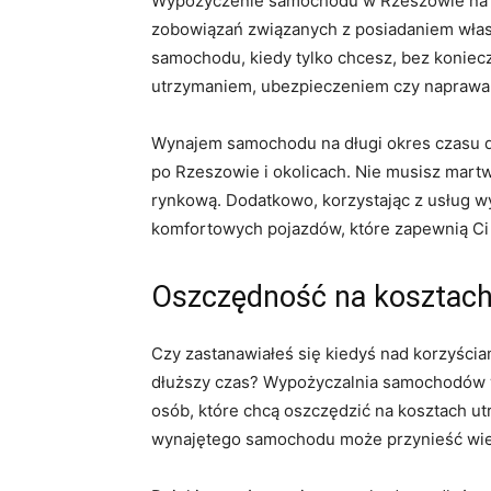
Wypożyczenie ​samochodu w Rzeszowie na ‌dł
zobowiązań związanych z‍ posiadaniem własne
samochodu, kiedy tylko chcesz,‍ bez koniec
utrzymaniem, ubezpieczeniem czy ‍naprawa
Wynajem samochodu na długi okres czasu ⁢d
po Rzeszowie i okolicach. Nie musisz martw
rynkową. Dodatkowo, ⁢korzystając z usług w
komfortowych pojazdów, które zapewnią Ci
Oszczędność ​na kosztac
Czy zastanawiałeś ‌się kiedyś nad korzyści
⁤dłuższy czas? ⁣Wypożyczalnia samochodów
osób, które chcą oszczędzić na kosztach​ ut
wynajętego samochodu może przynieść wiele 