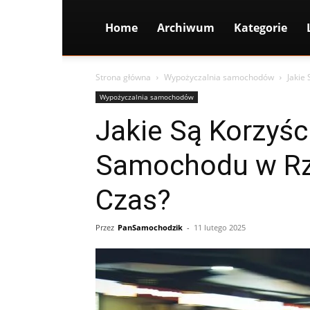
Home
Archiwum
Kategorie
Strona główna
Wypożyczalnia samochodów
Jakie
Wypożyczalnia samochodów
Jakie Są Korzyśc
Samochodu w Rz
Czas?
Przez
PanSamochodzik
-
11 lutego 2025