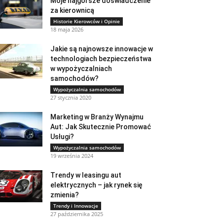
Moje najgorsze doświadczenie
za kierownicą
Historie Kierowców i Opinie
18 maja 2026
Jakie są najnowsze innowacje w
technologiach bezpieczeństwa
w wypożyczalniach
samochodów?
Wypożyczalnia samochodów
27 stycznia 2020
Marketing w Branży Wynajmu
Aut: Jak Skutecznie Promować
Usługi?
Wypożyczalnia samochodów
19 września 2024
Trendy w leasingu aut
elektrycznych – jak rynek się
zmienia?
Trendy i Innowacje
27 października 2025