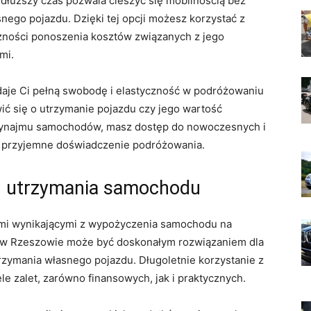
uższy czas ‌pozwala cieszyć się‌ mobilnością bez
go ⁤pojazdu. Dzięki tej​ opcji możesz korzystać z
zności ponoszenia kosztów‌ związanych z jego
mi.
aje Ci pełną swobodę i⁢ elastyczność w podróżowaniu
ić się o utrzymanie pojazdu czy ⁣jego wartość
ynajmu ⁤samochodów, masz ‍dostęp⁤ do nowoczesnych ​i
 przyjemne doświadczenie⁢ podróżowania.
h utrzymania⁤ samochodu
ami ⁢wynikającymi z‌ wypożyczenia samochodu na
 ‍w Rzeszowie może‌ być doskonałym rozwiązaniem dla
rzymania własnego pojazdu. Długoletnie korzystanie z​
​zalet, zarówno⁤ finansowych, jak i praktycznych.