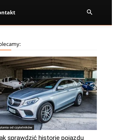
ontakt
olecamy:
ytania od czytelników
ak sprawdzić historię pojazdu