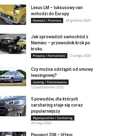
Lexus LM – luksusowy van
wchodzi do Europy
28 grudnia 2025
Nowości i Premiery
Jak sprowadzić samochód z
Niemiec – przewodnik krok po
kroku
2 lutego 2026
Przepisy i Formalności
Czy można odstąpić od umowy
leasingowej?
Leasing i Finansowanie
13 października 2025
5 powodów, dla których
carsharing staje się coraz
popularniejszy
Wypożyczalnie i Carsharing
20 maja 2026
Peugeot 208 – lifting