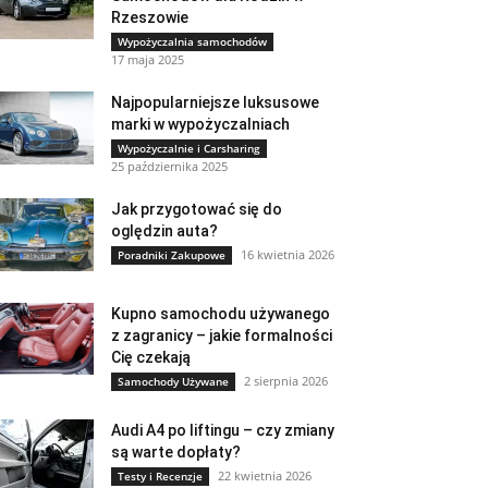
Rzeszowie
Wypożyczalnia samochodów
17 maja 2025
Najpopularniejsze luksusowe
marki w wypożyczalniach
Wypożyczalnie i Carsharing
25 października 2025
Jak przygotować się do
oględzin auta?
16 kwietnia 2026
Poradniki Zakupowe
Kupno samochodu używanego
z zagranicy – jakie formalności
Cię czekają
2 sierpnia 2026
Samochody Używane
Audi A4 po liftingu – czy zmiany
są warte dopłaty?
22 kwietnia 2026
Testy i Recenzje