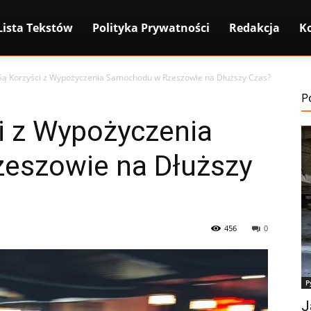
Lista Tekstów
Polityka Prywatności
Redakcja
K
 Są Korzyści z Wypożyczenia Samochodu w Rzeszowie na Dłuższy Czas?
P
i z Wypożyczenia
eszowie na Dłuższy
456
0
P
J