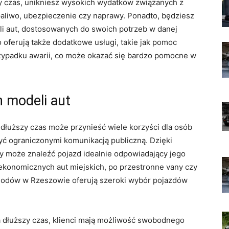
y czas, unikniesz wysokich wydatków związanych z
liwo, ubezpieczenie⁢ czy naprawy. ‍Ponadto, będziesz​
eli aut,⁤ dostosowanych do swoich potrzeb w danej
oferują także dodatkowe usługi, takie jak pomoc
zypadku awarii, co ​może okazać się bardzo‌ pomocne w
 modeli aut
ższy czas może​ przynieść wiele korzyści⁣ dla ​osób
yć‌ ograniczonymi komunikacją ​publiczną. Dzięki
y może⁣ znaleźć pojazd idealnie odpowiadający⁢ jego
 ekonomicznych aut miejskich, po przestronne vany czy
odów w Rzeszowie oferują ⁢szeroki wybór⁢ pojazdów
łuższy czas, klienci⁣ mają ​możliwość swobodnego ​