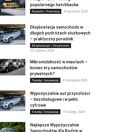
popularnego hatchbacka
29 grudnia 2025
Nowości i Premiery
Eksploatacja samochodu w
długich podróżach służbowych
– praktyczny poradnik
Eksploatacja i Utrzymanie
23 czerwca 2026
Mikromobilność w miastach –
koniec ery samochodów
prywatnych?
6 listopada 2025
Trendy i Innowacje
Wypożyczalnie aut przyszłości
– bezobsługowe i w pełni
cyfrowe
19 lutego 2026
Trendy i Innowacje
Najlepsze Wypożyczalnie
Samochodów dla Rodzin w