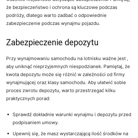
że bezpieczeństwo⁣ i ochrona są kluczowe podczas
‍podróży, dlatego warto zadbać o ⁤odpowiednie
zabezpieczenie podczas ‌wynajmu pojazdu.
Zabezpieczenie⁢ depozytu
Przy ‍wynajmowaniu samochodu na lotnisku ważne jest‍ ,
aby uniknąć nieprzyjemnych niespodzianek. Pamiętaj,⁣ że⁣
kwota depozytu⁣ może się różnić⁣ w zależności ​od firmy
wynajmującej ‌oraz klasy samochodu. Aby ułatwić sobie
proces ​zwrotu depozytu, warto ⁢przestrzegać kilku
⁤praktycznych ⁣porad:
Sprawdź dokładnie ⁣warunki ⁢wynajmu⁤ i depozytu przed
podpisaniem ⁣umowy.
Upewnij się, ⁣że masz ⁣wystarczającą ​ilość⁤ środków ⁤na