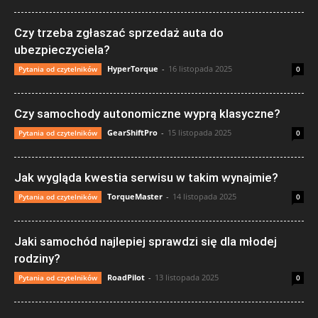
Czy trzeba zgłaszać sprzedaż auta do
ubezpieczyciela?
HyperTorque
-
16 listopada 2025
Pytania od czytelników
0
Czy samochody autonomiczne wyprą klasyczne?
GearShiftPro
-
15 listopada 2025
Pytania od czytelników
0
Jak wygląda kwestia serwisu w takim wynajmie?
TorqueMaster
-
14 listopada 2025
Pytania od czytelników
0
Jaki samochód najlepiej sprawdzi się dla młodej
rodziny?
RoadPilot
-
13 listopada 2025
Pytania od czytelników
0