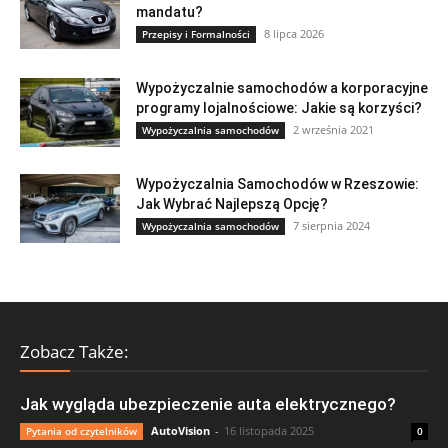
mandatu?
8 lipca 2026
Przepisy i Formalności
Wypożyczalnie samochodów a korporacyjne
programy lojalnościowe: Jakie są korzyści?
2 września 2021
Wypożyczalnia samochodów
Wypożyczalnia Samochodów w Rzeszowie:
Jak Wybrać Najlepszą Opcję?
7 sierpnia 2024
Wypożyczalnia samochodów
Zobacz Także:
Jak wygląda ubezpieczenie auta elektrycznego?
AutoVision
-
16 listopada 2025
Pytania od czytelników
0