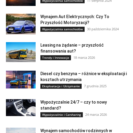
11 sierpnia 2024
Wypożyczalnia samochodów
Wynajem Aut Elektrycznych: Czy To
Przyszłość Motoryzacji?
30 października 2024
Wypożyczalnia samochodów
Leasing na żądanie – przyszłość
finansowania aut?
18 marca 2026
Trendy i Innowacje
Diesel czy benzyna – różnice w eksploatacji i
kosztach utrzymania
7 grudnia 2025
Eksploatacja i Utrzymanie
Wypożyczalnie 24/7 – czy to nowy
standard?
24 marca 2026
Wypożyczalnie i Carsharing
Wynajem samochodów rodzinnych w