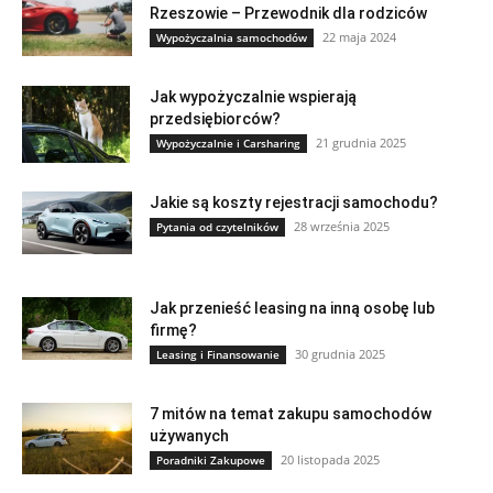
Rzeszowie – Przewodnik dla rodziców
22 maja 2024
Wypożyczalnia samochodów
Jak wypożyczalnie wspierają
przedsiębiorców?
21 grudnia 2025
Wypożyczalnie i Carsharing
Jakie są koszty rejestracji samochodu?
28 września 2025
Pytania od czytelników
Jak przenieść leasing na inną osobę lub
firmę?
30 grudnia 2025
Leasing i Finansowanie
7 mitów na temat zakupu samochodów
używanych
20 listopada 2025
Poradniki Zakupowe