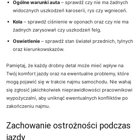
Ogólne ‌warunki auta
– sprawdź czy nie ma​ żadnych⁤
widocznych ‍uszkodzeń⁣ karoserii, ⁣rys ⁣czy wgnieceń.
Kola
– sprawdź ​ciśnienie w oponach oraz czy nie‌ ma
żadnych zarysowań​ czy uszkodzeń felg.
Oswietlenie
– sprawdź stan świateł przednich, tylnych
⁢oraz⁢ kierunkowskazów.
Pamiętaj, ⁣że każdy drobny detal może mieć wpływ ⁣na
Twój ‌komfort jazdy oraz⁤ na⁢ ewentualne problemy, które
‌mogą⁢ pojawić się⁣ w trakcie najmu samochodu.⁤ Nie wahaj
‌się ​zgłosić jakichkolwiek ⁢nieprawidłowości pracownikowi
wypożyczalni, aby uniknąć ewentualnych⁢ konfliktów po
zakończeniu najmu.
Zachowanie ostrożności podczas
jazdy