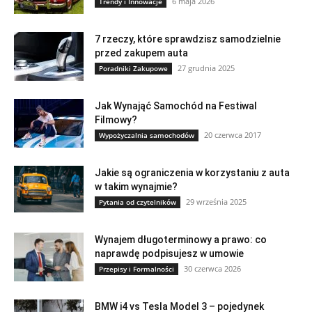
6 maja 2026
Trendy i Innowacje
7 rzeczy, które sprawdzisz samodzielnie
przed zakupem auta
27 grudnia 2025
Poradniki Zakupowe
Jak Wynająć Samochód na Festiwal
Filmowy?
20 czerwca 2017
Wypożyczalnia samochodów
Jakie są ograniczenia w korzystaniu z auta
w takim wynajmie?
29 września 2025
Pytania od czytelników
Wynajem długoterminowy a prawo: co
naprawdę podpisujesz w umowie
30 czerwca 2026
Przepisy i Formalności
BMW i4 vs Tesla Model 3 – pojedynek