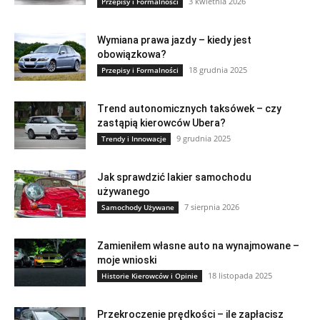
3 kwietnia 2026
Przepisy i Formalności
Wymiana prawa jazdy – kiedy jest
obowiązkowa?
18 grudnia 2025
Przepisy i Formalności
Trend autonomicznych taksówek – czy
zastąpią kierowców Ubera?
9 grudnia 2025
Trendy i Innowacje
Jak sprawdzić lakier samochodu
używanego
7 sierpnia 2026
Samochody Używane
Zamieniłem własne auto na wynajmowane –
moje wnioski
18 listopada 2025
Historie Kierowców i Opinie
Przekroczenie prędkości – ile zapłacisz