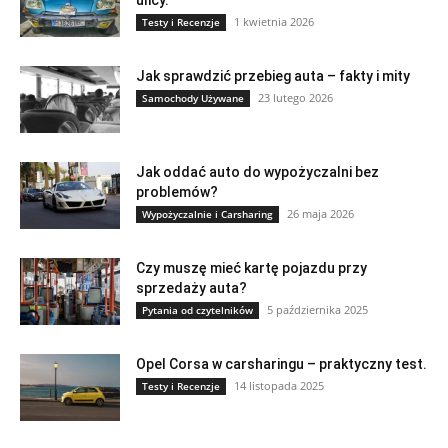
1 kwietnia 2026
Testy i Recenzje
Jak sprawdzić przebieg auta – fakty i mity
23 lutego 2026
Samochody Używane
Jak oddać auto do wypożyczalni bez
problemów?
26 maja 2026
Wypożyczalnie i Carsharing
Czy muszę mieć kartę pojazdu przy
sprzedaży auta?
5 października 2025
Pytania od czytelników
Opel Corsa w carsharingu – praktyczny test.
14 listopada 2025
Testy i Recenzje