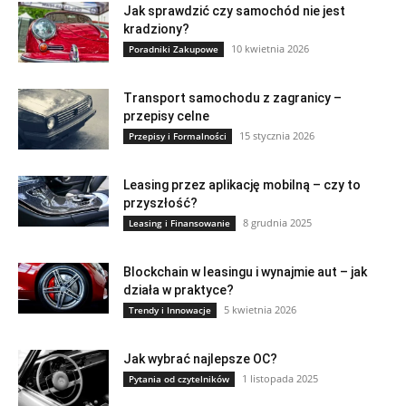
Jak sprawdzić czy samochód nie jest
kradziony?
10 kwietnia 2026
Poradniki Zakupowe
Transport samochodu z zagranicy –
przepisy celne
15 stycznia 2026
Przepisy i Formalności
Leasing przez aplikację mobilną – czy to
przyszłość?
8 grudnia 2025
Leasing i Finansowanie
Blockchain w leasingu i wynajmie aut – jak
działa w praktyce?
5 kwietnia 2026
Trendy i Innowacje
Jak wybrać najlepsze OC?
1 listopada 2025
Pytania od czytelników