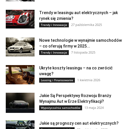
Trendy w leasingu aut elektrycznych – jak
rynek się zmienia?
27 października 2025
Trendy i Innowacje
Nowe technologie w wynajmie samochodów
– co oferują firmy w 2025...
7 listopada 2025
Trendy i Innowacje
Ukryte koszty leasingu – na co zwrócić
uwagę?
1 kwietnia 2026
Leasing i Finansowanie
Jakie Są Perspektywy Rozwoju Branży
Wynajmu Aut w Erze Elektryfikacji?
13 maja 2024
Wypożyczalnia samochodów
Jakie są prognozy cen aut elektrycznych?