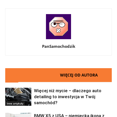
PanSamochodzik
PODOBNE ARTYKUŁY
WIĘCEJ OD AUTORA
Więcej niż mycie – dlaczego auto
detailing to inwestycja w Twój
samochód?
Inne artykuły
BMW X5 z USA – niemiecka ikona z