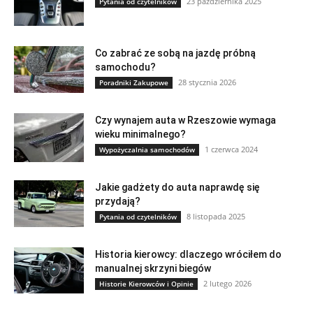
23 października 2025
Pytania od czytelników
Co zabrać ze sobą na jazdę próbną
samochodu?
28 stycznia 2026
Poradniki Zakupowe
Czy wynajem auta w Rzeszowie wymaga
wieku minimalnego?
1 czerwca 2024
Wypożyczalnia samochodów
Jakie gadżety do auta naprawdę się
przydają?
8 listopada 2025
Pytania od czytelników
Historia kierowcy: dlaczego wróciłem do
manualnej skrzyni biegów
2 lutego 2026
Historie Kierowców i Opinie