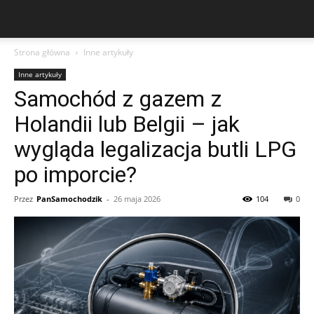
Strona główna
Inne artykuły
Inne artykuły
Samochód z gazem z
Holandii lub Belgii – jak
wygląda legalizacja butli LPG
po imporcie?
Przez
PanSamochodzik
-
26 maja 2026
104
0