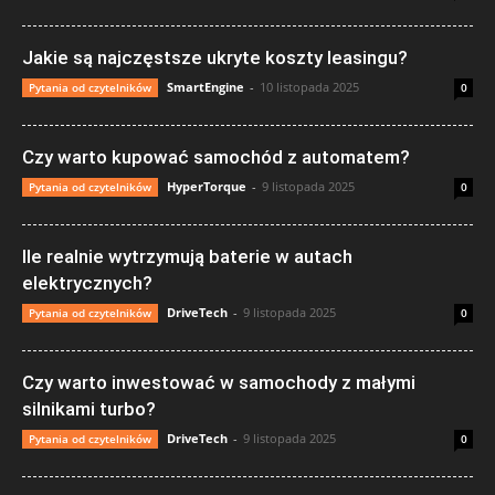
Jakie są najczęstsze ukryte koszty leasingu?
SmartEngine
-
10 listopada 2025
Pytania od czytelników
0
Czy warto kupować samochód z automatem?
HyperTorque
-
9 listopada 2025
Pytania od czytelników
0
Ile realnie wytrzymują baterie w autach
elektrycznych?
DriveTech
-
9 listopada 2025
Pytania od czytelników
0
Czy warto inwestować w samochody z małymi
silnikami turbo?
DriveTech
-
9 listopada 2025
Pytania od czytelników
0