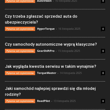
AutoVision
-
16 listopada 2025
Pytania od czytelników
0
Czy trzeba zgłaszać sprzedaż auta do
ubezpieczyciela?
HyperTorque
-
16 listopada 2025
Pytania od czytelników
0
Czy samochody autonomiczne wyprą klasyczne?
GearShiftPro
-
15 listopada 2025
Pytania od czytelników
0
Jak wygląda kwestia serwisu w takim wynajmie?
TorqueMaster
-
14 listopada 2025
Pytania od czytelników
0
Jaki samochód najlepiej sprawdzi się dla młodej
rodziny?
RoadPilot
-
13 listopada 2025
Pytania od czytelników
0