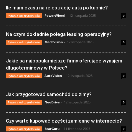
Ile mam czasu na rejestrację auta po kupnie?
PowerWheel
-
12 listopada 2025
Pytania od czytelników
0
Na czym dokładnie polega leasing operacyjny?
MechVision
-
12 listopada 2025
Pytania od czytelników
0
Jakie są najpopularniejsze firmy oferujące wynajem
długoterminowy w Polsce?
AutoVision
-
12 listopada 2025
Pytania od czytelników
0
Jak przygotować samochód do zimy?
NeoDrive
-
12 listopada 2025
Pytania od czytelników
0
Czy warto kupować części zamienne w internecie?
EcarGuru
-
11 listopada 2025
Pytania od czytelników
0