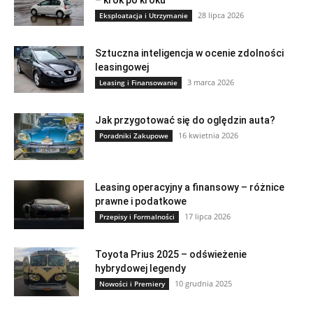
28 lipca 2026
Eksploatacja i Utrzymanie
Sztuczna inteligencja w ocenie zdolności
leasingowej
3 marca 2026
Leasing i Finansowanie
Jak przygotować się do oględzin auta?
16 kwietnia 2026
Poradniki Zakupowe
Leasing operacyjny a finansowy – różnice
prawne i podatkowe
17 lipca 2026
Przepisy i Formalności
Toyota Prius 2025 – odświeżenie
hybrydowej legendy
10 grudnia 2025
Nowości i Premiery