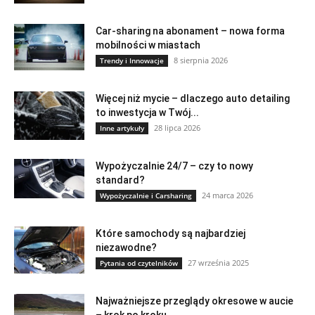
Car-sharing na abonament – nowa forma
mobilności w miastach
8 sierpnia 2026
Trendy i Innowacje
Więcej niż mycie – dlaczego auto detailing
to inwestycja w Twój...
28 lipca 2026
Inne artykuły
Wypożyczalnie 24/7 – czy to nowy
standard?
24 marca 2026
Wypożyczalnie i Carsharing
Które samochody są najbardziej
niezawodne?
27 września 2025
Pytania od czytelników
Najważniejsze przeglądy okresowe w aucie
– krok po kroku