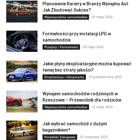
Planowanie Kariery w Branży Wynajmu Aut:
Jak Zbudować Sukces?
20 maja 2024
Wypożyczalnia samochodów
Formalności przy instalacji LPG w
samochodzie
28 maja 2026
Przepisy i Formalności
Jakie płyny eksploatacyjne można kupować
taniej bez straty jakości?
10 października 2025
Eksploatacja i Utrzymanie
Wynajem samochodów rodzinnych w
Rzeszowie – Przewodnik dla rodziców
22 maja 2024
Wypożyczalnia samochodów
Jak wybrać samochód z dużym
bagażnikiem?
25 listopada 2025
Poradniki Zakupowe