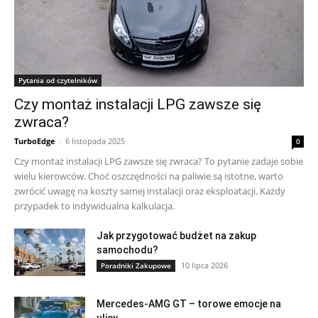
Pytania od czytelników
Czy montaż instalacji LPG zawsze się
zwraca?
TurboEdge
-
6 listopada 2025
0
Czy montaż instalacji LPG zawsze się zwraca? To pytanie zadaje sobie
wielu kierowców. Choć oszczędności na paliwie są istotne, warto
zwrócić uwagę na koszty samej instalacji oraz eksploatacji. Każdy
przypadek to indywidualna kalkulacja.
Jak przygotować budżet na zakup
samochodu?
10 lipca 2026
Poradniki Zakupowe
Mercedes-AMG GT – torowe emocje na
ulicy.