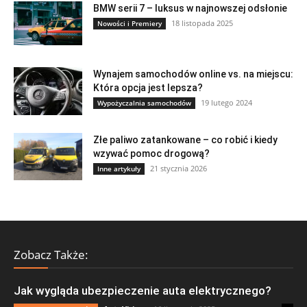
BMW serii 7 – luksus w najnowszej odsłonie
18 listopada 2025
Nowości i Premiery
Wynajem samochodów online vs. na miejscu:
Która opcja jest lepsza?
19 lutego 2024
Wypożyczalnia samochodów
Złe paliwo zatankowane – co robić i kiedy
wzywać pomoc drogową?
21 stycznia 2026
Inne artykuły
Zobacz Także:
Jak wygląda ubezpieczenie auta elektrycznego?