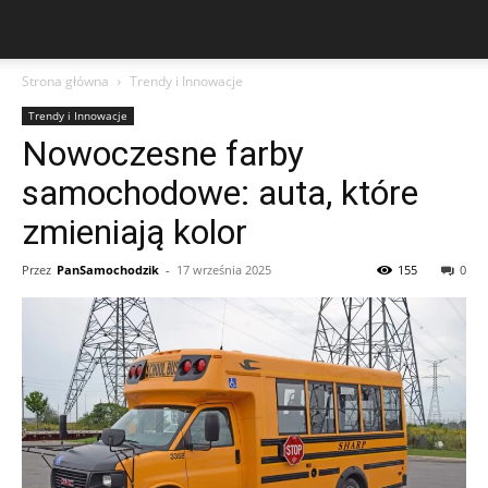
Strona główna
Trendy i Innowacje
Trendy i Innowacje
Nowoczesne farby
samochodowe: auta, które
zmieniają kolor
Przez
PanSamochodzik
-
17 września 2025
155
0