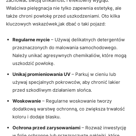
zachować swoją unikalność i efektowny wygląd.
Właściwa pielęgnacja nie tylko zapewnia estetykę, ale
także chroni powłokę przed uszkodzeniami. Oto kilka
kluczowych wskazówek,jak dbać o taki pojazd:
Regularne mycie
– Używaj delikatnych detergentów
przeznaczonych do malowania samochodowego.
Należy unikać agresywnych chemikaliów, które mogą
uszkodzić powłokę.
Unikaj promieniowania UV
– Parkuj w cieniu lub
używaj specjalnych pokrowców, aby chronić lakier
przed szkodliwym działaniem słońca.
Woskowanie
– Regularne woskowanie tworzy
dodatkową warstwę ochronną, co zwiększa trwałość
koloru i dodaje blasku.
Ochrona przed zarysowaniami
– Rozważ inwestycję
w folie ochronne lub przezroczyste naklejki, które