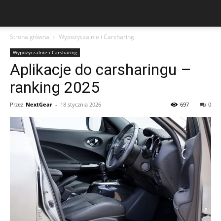
Strona główna
Wypożyczalnie i Carsharing
Wypożyczalnie i Carsharing
Aplikacje do carsharingu –
ranking 2025
Przez
NextGear
-
18 stycznia 2026
697
0