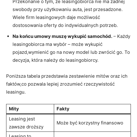
Przekonanie o tym, że leasingobiorca nie​ ma ⁢żadnej
⁣swobody przy użytkowaniu auta, jest przesadzone.
Wiele⁤ firm​ leasingowych daje możliwość
dostosowania oferty do indywidualnych⁢ potrzeb.
Na⁤ końcu⁢ umowy muszę wykupić samochód.
– Każdy
⁢leasingobiorca ‌ma wybór – może ⁣wykupić
pojazd,wymienić go na ⁤nowy model lub zwrócić go. To
‍decyzja, która należy do leasingobiorcy.
Poniższa⁢ tabela przedstawia zestawienie mitów oraz ich
faktów,co pozwala lepiej zrozumieć rzeczywistość
leasingu.
Mity
Fakty
Leasing jest
Może być korzystny finansowo
zawsze droższy
Leasing to