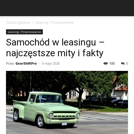
Strona główna
Leasing i Finansowanie
Leasing i Finansowanie
Samochód w leasingu –
najczęstsze mity i fakty
Przez
GearShiftPro
-
9 maja 2026
100
0