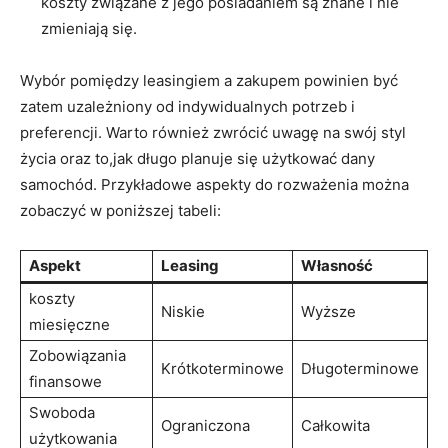
koszty związane z jego posiadaniem⁣ są znane i nie
zmieniają się.
Wybór pomiędzy leasingiem a ⁢zakupem powinien być
zatem uzależniony od ​indywidualnych potrzeb⁣ i‍
preferencji. Warto również ‍zwrócić ⁤uwagę na swój ⁢styl
życia oraz to,jak długo planuje się użytkować dany​
samochód. Przykładowe ⁢aspekty do⁤ rozważenia można
zobaczyć​ w poniższej tabeli:
Aspekt
Leasing
Własność
koszty
Niskie
Wyższe
miesięczne
Zobowiązania‍
Krótkoterminowe
Długoterminowe
finansowe
Swoboda
Ograniczona
Całkowita
użytkowania