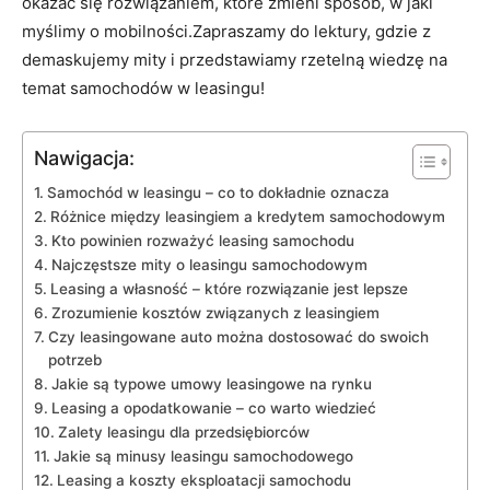
okazać się rozwiązaniem, które zmieni sposób, w jaki
myślimy o mobilności.Zapraszamy do lektury, gdzie z
demaskujemy mity i przedstawiamy rzetelną​ wiedzę‍ na
temat samochodów ​w leasingu!
Nawigacja:
Samochód w leasingu – co to​ dokładnie ⁤oznacza
Różnice między leasingiem a kredytem samochodowym
Kto powinien rozważyć leasing samochodu
Najczęstsze mity o leasingu samochodowym
Leasing a ⁣własność – które rozwiązanie jest lepsze
Zrozumienie⁤ kosztów związanych z leasingiem
Czy leasingowane ⁢auto można dostosować do⁣ swoich
potrzeb
Jakie są typowe umowy ⁢leasingowe na rynku
Leasing‌ a opodatkowanie – co warto‍ wiedzieć
Zalety leasingu dla przedsiębiorców
Jakie są minusy leasingu samochodowego
Leasing a koszty eksploatacji samochodu