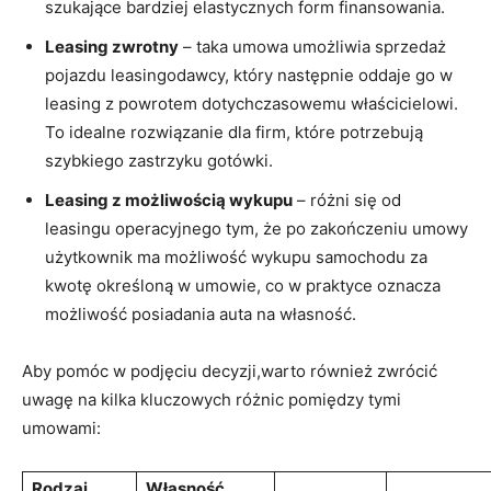
⁤szukające bardziej elastycznych form finansowania.
Leasing zwrotny
– taka umowa umożliwia sprzedaż
pojazdu leasingodawcy, ​który następnie‍ oddaje go w
leasing z powrotem dotychczasowemu właścicielowi.⁣
To idealne rozwiązanie dla​ firm, które potrzebują
szybkiego zastrzyku​ gotówki.
Leasing z⁤ możliwością wykupu
– różni się od
leasingu operacyjnego tym, że‌ po zakończeniu umowy
użytkownik ma możliwość ‌wykupu samochodu za
⁣kwotę określoną w umowie,⁤ co w⁢ praktyce​ oznacza
możliwość posiadania auta na własność.
Aby pomóc w podjęciu decyzji,warto również⁤ zwrócić
‌uwagę na kilka kluczowych różnic pomiędzy tymi⁢
umowami:
Rodzaj
Własność⁣