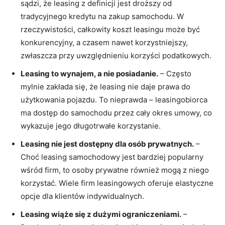
sądzi,​ że leasing z definicji jest droższy od
tradycyjnego kredytu na zakup samochodu. ‌W​
rzeczywistości, całkowity koszt leasingu może być
konkurencyjny, a czasem nawet korzystniejszy,
zwłaszcza przy uwzględnieniu korzyści podatkowych.
Leasing​ to wynajem, a nie posiadanie.
– ​Często
mylnie zakłada się, że leasing nie‌ daje prawa do
użytkowania ⁣pojazdu. To nieprawda – leasingobiorca
ma ⁢dostęp do samochodu przez cały okres umowy, co
wykazuje jego długotrwałe korzystanie.
Leasing nie jest ​dostępny dla ⁢osób prywatnych.
⁤–
Choć leasing ​samochodowy jest ‌bardziej⁢ popularny
wśród ⁤firm, to osoby prywatne również mogą⁤ z niego
korzystać. ‌Wiele firm​ leasingowych ⁤oferuje ​elastyczne
opcje​ dla ​klientów indywidualnych.
Leasing wiąże⁤ się⁤ z dużymi ograniczeniami.
–