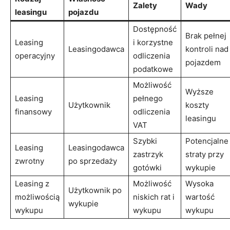
Zalety
Wady
leasingu
pojazdu
Dostępność
Brak pełnej
Leasing
i korzystne
Leasingodawca
kontroli nad
operacyjny
odliczenia
pojazdem
⁤podatkowe
Możliwość
Wyższe
Leasing
pełnego
Użytkownik
koszty
‌finansowy
odliczenia
leasingu
VAT
Szybki
Potencjalne
Leasing
Leasingodawca
zastrzyk
straty⁣ przy‌
zwrotny
po sprzedaży
‍gotówki
wykupie
Leasing z
Możliwość
Wysoka
Użytkownik po
możliwością
niskich rat i
⁣wartość
wykupie
wykupu
wykupu
wykupu