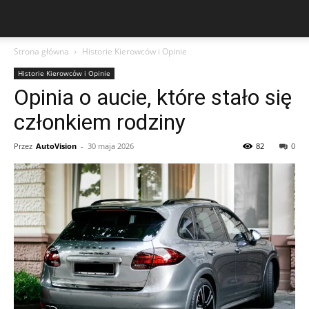
Strona główna
Historie Kierowców i Opinie
Historie Kierowców i Opinie
Opinia o aucie, które stało się
członkiem rodziny
Przez
AutoVision
-
30 maja 2026
82
0