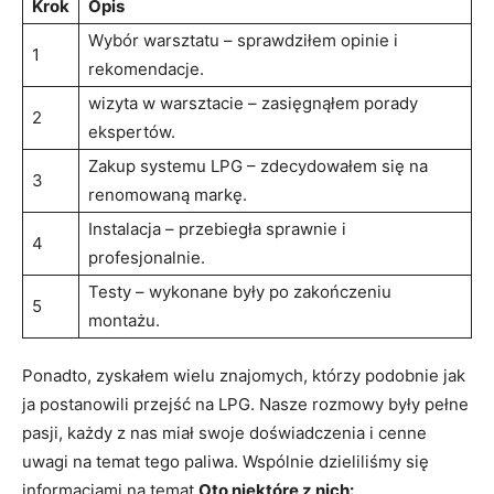
Krok
Opis
Wybór warsztatu – sprawdziłem‌ opinie i
1
rekomendacje.
wizyta w warsztacie – zasięgnąłem porady
2
ekspertów.
Zakup systemu LPG –⁣ zdecydowałem się na
3
renomowaną markę.
Instalacja – przebiegła sprawnie i
4
profesjonalnie.
Testy – wykonane były po‌ zakończeniu
5
montażu.
Ponadto, zyskałem wielu ⁣znajomych, którzy ⁣podobnie jak⁤
ja postanowili przejść na LPG. Nasze rozmowy były pełne
pasji, każdy z nas miał swoje doświadczenia i ‌cenne⁤
uwagi na temat tego paliwa.‍ Wspólnie dzieliliśmy się
informacjami na temat.
Oto niektóre z nich: