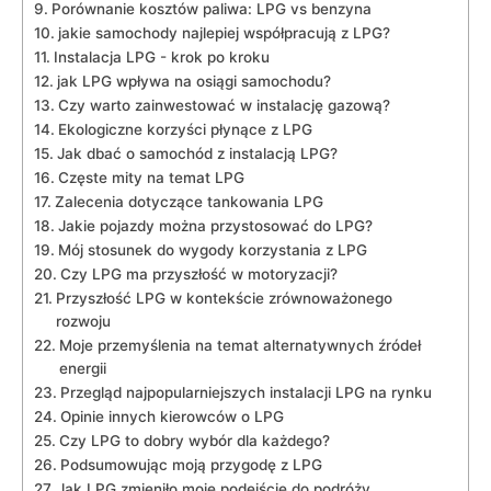
Porównanie kosztów paliwa: LPG vs benzyna
jakie ‌samochody najlepiej współpracują z ⁤LPG?
Instalacja LPG ⁢- krok po kroku
jak LPG wpływa na osiągi samochodu?
Czy warto​ zainwestować w instalację gazową?
Ekologiczne korzyści płynące ⁣z LPG
Jak dbać o ⁣samochód z instalacją LPG?
Częste mity na⁢ temat LPG
Zalecenia dotyczące tankowania LPG
Jakie pojazdy można przystosować do LPG?
Mój stosunek do wygody korzystania z LPG
Czy LPG ma ⁣przyszłość w motoryzacji?
Przyszłość LPG w kontekście zrównoważonego
rozwoju
Moje przemyślenia na temat alternatywnych źródeł
energii
Przegląd najpopularniejszych instalacji LPG na rynku
Opinie​ innych kierowców o LPG
Czy LPG to dobry wybór dla każdego?
Podsumowując moją przygodę z LPG
Jak LPG zmieniło moje ⁢podejście do podróży