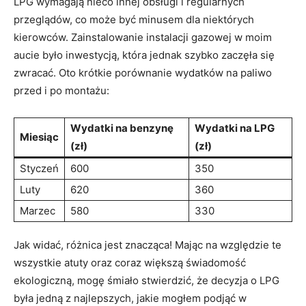
LPG wymagają nieco innej obsługi i regularnych
przeglądów, ‌co może być minusem dla ⁢niektórych
kierowców. Zainstalowanie‌ instalacji ⁢gazowej w moim
⁤aucie było inwestycją, która jednak szybko zaczęła się
zwracać. Oto krótkie porównanie wydatków na paliwo
przed i po montażu:
Wydatki na benzynę
Wydatki na LPG
Miesiąc
(zł)
(zł)
Styczeń
600
350
Luty
620
360
Marzec
580
330
Jak‌ widać, różnica jest znacząca!⁤ Mając na względzie te
wszystkie‌ atuty oraz coraz ⁤większą świadomość
ekologiczną, mogę śmiało stwierdzić, że decyzja o LPG
była jedną z najlepszych, jakie mogłem podjąć w