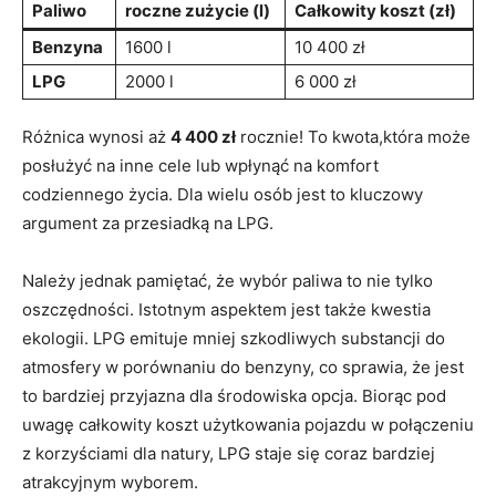
Paliwo
roczne​ zużycie (l)
Całkowity koszt (zł)
Benzyna
1600 ‍l
10 400 zł
LPG
2000 l
6 000 zł
Różnica wynosi aż
4 400 zł
rocznie! To kwota,która może⁣
posłużyć na⁢ inne cele lub ⁢wpłynąć na komfort
codziennego życia. Dla wielu osób jest to kluczowy
argument za przesiadką na LPG.
Należy ⁤jednak pamiętać, że wybór‌ paliwa to nie tylko
oszczędności. Istotnym aspektem jest⁢ także kwestia
ekologii. LPG emituje mniej szkodliwych substancji do
atmosfery w porównaniu do ⁢benzyny, co sprawia, że jest⁣
to bardziej przyjazna dla środowiska opcja. Biorąc pod
uwagę całkowity koszt użytkowania pojazdu w połączeniu
z korzyściami dla ‍natury, LPG‌ staje się coraz bardziej
⁢atrakcyjnym wyborem.