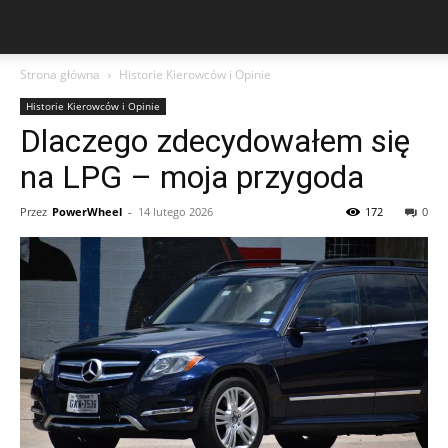
Strona główna
Historie Kierowców i Opinie
Historie Kierowców i Opinie
Dlaczego zdecydowałem się
na LPG – moja przygoda
Przez
PowerWheel
-
14 lutego 2026
172
0