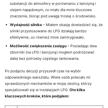
substancji do atmosfery w porównaniu z benzyną i
⁢olejem napędowym, ‍co miało dla mnie kluczowe
znaczenie, biorąc⁤ pod​ uwagę⁤ troskę o‌ środowisko.
Wydajność silnika
– Miałem okazję dowiedzieć się, że
silniki przystosowane do LPG działają bardzo
efektywnie, co również ⁢mnie zaintrygowało.
Możliwość zwiększenia zasięgu
– Posiadając dwa
⁤zbiorniki (na LPG i benzynę) mogłem podróżować
dalej bez potrzeby częstego tankowania.
Po podjęciu decyzji przyszedł czas na wybór
odpowiedniego warsztatu. Wiele osób⁣ polecało mi
sprawdzonych⁢ mechaników w mojej okolicy, ​którzy
specjalizowali ‌się ⁤w instalacjach LPG.
Oto kilka
kluczowych kroków, które podjąłem: