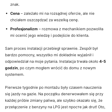
znak.
Cena
– zależało mi na rozsądnej ofercie, ale nie
chciałem oszczędzać⁣ za‍ wszelką cenę.
Profesjonalizm
– rozmowa⁢ z ⁣mechanikiem pozwoliła
mi ocenić jego wiedzę i podejście do⁤ klienta.
Sam proces instalacji przebiegł sprawnie. Zespół ⁣był
bardzo pomocny, wszystko mi⁤ dokładnie wyjaśnił i
odpowiedział⁢ na moje pytania. Instalacja⁤ trwała około
4-5
godzin
, po ⁣czym ​mogłem‍ wrócić do ‍domu z nowym
systemem.
Pierwsze tygodnie po montażu były czasem nauczenia
⁣się jazdy na gazie. Na początku denerwowałem się przy
każdej próbie zmiany paliwa, ⁣ale szybko okazało się, ‌że‍
przełączenie z benzyny na LPG jest просте jak ‌drut! Oto,